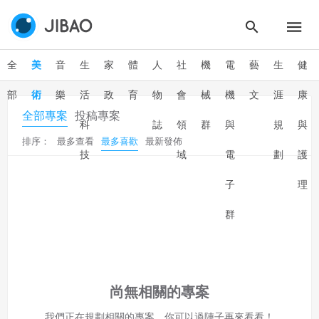
二、會員規範
會員同意遵守本系統之會員規範、著作權條款及隱私權政
全
美
音
生
家
體
人
社
機
電
藝
生
健
策。
已閱讀
使用條款
和
隱私政策
我同意上述會員條款
違反前項約定者，本系統得終止會員資格。
部
術
樂
活
政
育
物
會
械
機
文
涯
康
同意上述條款，確定註冊
全部專案
投稿專案
已經有註冊帳號了嗎？點擊
立刻登入
三、著作權授權
科
誌
領
群
與
規
與
排序：
最多查看
最多喜歡
最新發佈
會員得於本系統內使用授權內容，除經著作權人有標示採取
還沒有註冊帳號嗎？點擊
立刻註冊
技
域
電
劃
護
創用CC授權或其他授權者，會員不得重製、轉載、散布或類
似方法流通授權內容。
子
理
本系統防盜拷措施或類似措施，會員不得予以破解、破壞或
以其他方法規避。
群
會員使用本系統之費用，由吉寶系統公司定之並按月收取。
吉寶系統公司得不定期公告與調整費用。
四、會員授權
想起密碼了嗎？點擊
立刻登入
尚無相關的專案
會員享有其創作之衍生著作的著作權，但會員同意吉寶系統
公司得於該著作權存續期間內無償使用，包括再授權之權
我們正在規劃相關的專案，你可以過陣子再來看看！