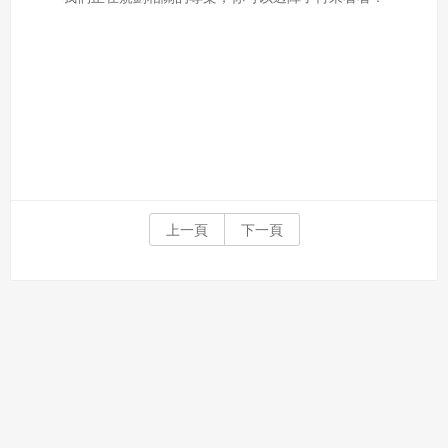
利。
本條約定不因本合約終止而失效。
五、聲明保證
會員聲明並保證會員於使用本系統時創作、上傳或張貼的著
作物，會員享有所有權或經合法授權。
如會員違反前項約定致吉寶系統公司遭追訴、請求或求償
者，吉寶系統公司應立即通知會員，必要時本系統得移除爭
議內容。會員應協助相關程序並負擔吉寶系統公司因此所生
支出（包括律師費用）、損害及損失。
上一頁
下一頁
六、終止
會員違反本合約或本系統任一規定者，吉寶系統公司得終止
本合約。
本合約終止後，會員不得對吉寶系統公司主張任何費用、補
償或賠償。
七、合意管轄
雙方合意專以臺灣臺北地方法院為第一審管轄法