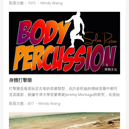
觀看次數：1015 ・
Windy Wang
華興文化
身體打擊樂
打擊樂是最原始且古老的音樂類型，在許多民族的傳統音樂中都可
見其蹤影，根據牛津大學音樂專家Jeremy Montagu的研究，在原始
樂器出現之前，人類祖先或許就學會以擊掌來製造節奏聲響，也就
觀看次數：837 ・
Windy Wang
是所謂的身體打擊樂(Body percussion)，透過敲擊、拍打身體各部
位發出聲響，多樣化的敲奏方式，有助於肢體協調發展，不但能訓
練敏捷度，更可刺激左右腦開發。