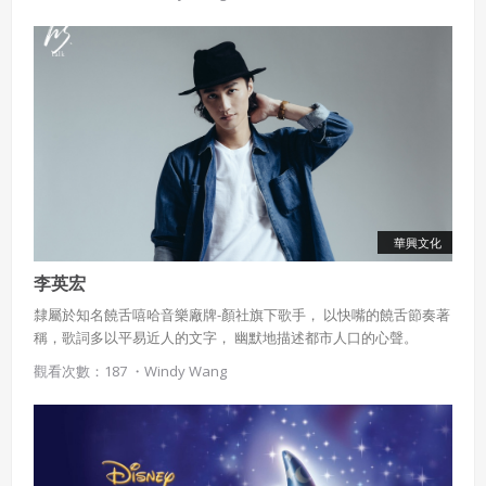
音編曲、甚至能上網下載樂曲...等。
會員同意遵守本系統之會員規範、著作權條款及隱私權政
策。
已閱讀
使用條款
和
隱私政策
我同意上述會員條款
違反前項約定者，本系統得終止會員資格。
同意上述條款，確定註冊
已經有註冊帳號了嗎？點擊
立刻登入
三、著作權授權
會員得於本系統內使用授權內容，除經著作權人有標示採取
還沒有註冊帳號嗎？點擊
立刻註冊
創用CC授權或其他授權者，會員不得重製、轉載、散布或類
似方法流通授權內容。
本系統防盜拷措施或類似措施，會員不得予以破解、破壞或
以其他方法規避。
華興文化
會員使用本系統之費用，由吉寶系統公司定之並按月收取。
李英宏
吉寶系統公司得不定期公告與調整費用。
隸屬於知名饒舌嘻哈音樂廠牌-顏社旗下歌手， 以快嘴的饒舌節奏著
四、會員授權
稱，歌詞多以平易近人的文字， 幽默地描述都市人口的心聲。
想起密碼了嗎？點擊
立刻登入
觀看次數：187 ・
Windy Wang
會員享有其創作之衍生著作的著作權，但會員同意吉寶系統
公司得於該著作權存續期間內無償使用，包括再授權之權
利。
本條約定不因本合約終止而失效。