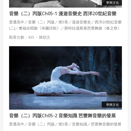
華興文化
音樂（二）丙版Ch05-1 漫遊音樂史 西洋20世紀音樂
(二)
普通高中／音樂（二）丙版／第5章／漫遊音樂史／西洋20世紀音樂
(二)／奧福合唱曲《布蘭詩歌》／斯特拉溫斯基芭蕾舞曲《春之祭》
觀看次數：435 ・
陳韻文
華興文化
音樂（二）丙版Ch05-2 音樂知識 芭蕾舞音樂的發展
普通高中／音樂（二）丙版／第5章／音樂知識／芭蕾舞音樂的發展