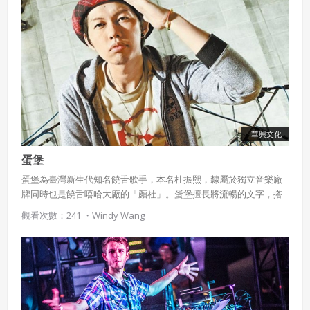
華興文化
蛋堡
蛋堡為臺灣新生代知名饒舌歌手，本名杜振熙，隸屬於獨立音樂廠
牌同時也是饒舌嘻哈大廠的「顏社」。蛋堡擅長將流暢的文字，搭
配輕盈的爵士節奏，將嘻哈譜成詩歌，獨樹一格的「輕饒舌」風格
觀看次數：241 ・
Windy Wang
也使他獲得「嘻哈饒舌詩人」的稱號。