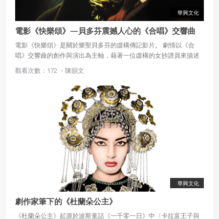
華興文化
電影《快樂頌》—貝多芬震撼人心的《合唱》交響曲
電影《快樂頌》是關於樂聖貝多芬的虛構傳記影片。 劇情以《合
唱》交響曲的創作與演出為主軸，藉著一位虛構的女抄譜員來描述
貝多芬如何在艱難的環境中創作出這首曠世巨作。
觀看次數：172 ・
陳韻文
華興文化
劇作家筆下的《杜蘭朵公主》
《杜蘭朵公主》起源於波斯童話《一千零一日》中〈卡拉富王子與