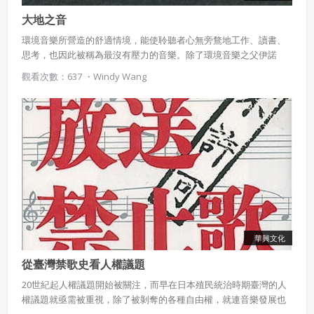
大地之音
環境音樂所營造的舒適情境，能使聆聽者心無旁鶩地工作、讀書、
思考，也因此被稱為最沒有壓力的音樂。除了環境音樂之父伊諾
(Brian Eno)的經典作品，Ambient-Mixer也提供網站平臺供愛好者
觀看次數：637 ・
Windy Wang
打造個人專屬的環境音響。
華興文化
從臺灣禁歌史看人權議題
20世紀起人權議題開始被關注，而早在日本殖民統治時期臺灣的人
權議題就亟需被重視，除了被剝奪的各種自由權，就連音樂發展也
受阻礙，這樣的狀況直到解嚴後才逐漸改善。