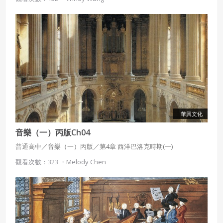
有許多新興饒舌團體或歌手，以Rap來針砭時弊，成為引領革新的
能量。
華興文化
音樂（一）丙版Ch04
普通高中／音樂（一）丙版／第4章 西洋巴洛克時期(一)
觀看次數：323 ・
Melody Chen