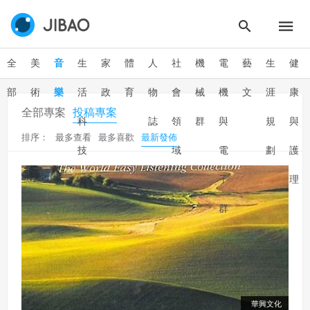
全
美
音
生
家
體
人
社
機
電
藝
生
健
部
術
樂
活
政
育
物
會
械
機
文
涯
康
全部專案
投稿專案
科
誌
領
群
與
規
與
排序：
最多查看
最多喜歡
最新發佈
技
域
電
劃
護
子
理
群
華興文化