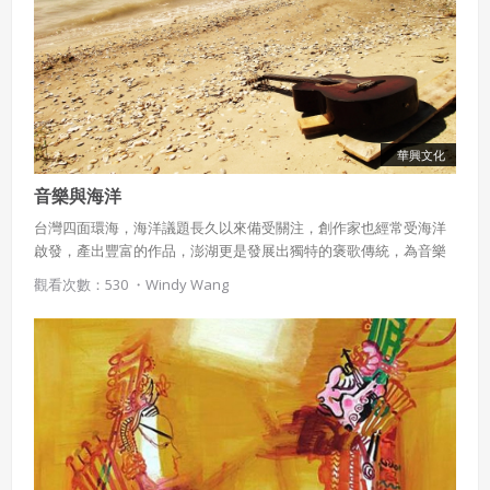
華興文化
音樂與海洋
台灣四面環海，海洋議題長久以來備受關注，創作家也經常受海洋
啟發，產出豐富的作品，澎湖更是發展出獨特的褒歌傳統，為音樂
與海洋結合的典範。
觀看次數：530 ・
Windy Wang