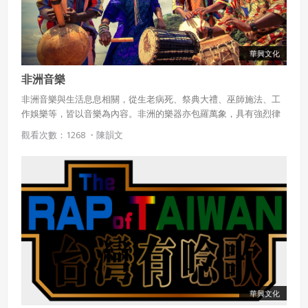
華興文化
非洲音樂
非洲音樂與生活息息相關，從生老病死、祭典大禮、巫師施法、工
作娛樂等，皆以音樂為內容。非洲的樂器亦包羅萬象，具有強烈律
動感，其中以打擊樂器最具特色。
觀看次數：1268 ・
陳韻文
華興文化