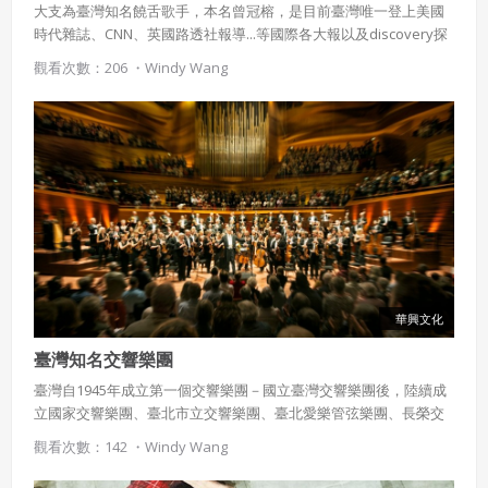
大支為臺灣知名饒舌歌手，本名曾冠榕，是目前臺灣唯一登上美國
時代雜誌、CNN、英國路透社報導...等國際各大報以及discovery探
索頻道節目專訪的饒舌歌手。有別於一般對饒舌歌手憤世嫉俗的刻
觀看次數：206 ・
Windy Wang
板印象，大支經常透過富有思考性的歌詞來強調臺灣文化，並點出
社會問題引起大眾及國際關注。
華興文化
臺灣知名交響樂團
臺灣自1945年成立第一個交響樂團－國立臺灣交響樂團後，陸續成
立國家交響樂團、臺北市立交響樂團、臺北愛樂管弦樂團、長榮交
響樂團、奇美管弦樂團...等，共計十餘個大型樂團，在多位指揮家如
觀看次數：142 ・
Windy Wang
陳秋盛、簡文彬、呂紹嘉...等人的努力之下，為臺灣交響樂產業發展
打下良好基礎、蓬勃發展。