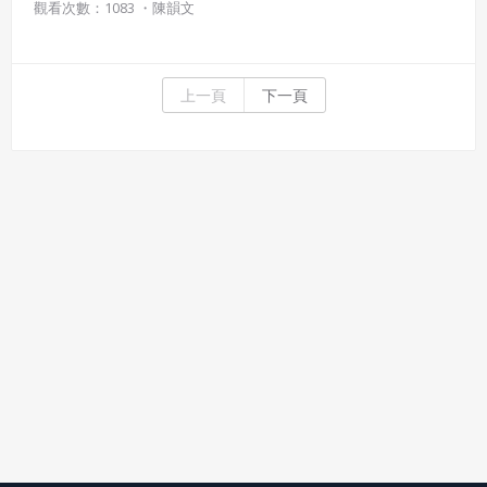
觀看次數：1083 ・
陳韻文
上一頁
下一頁