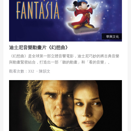
五、聲明保證
會員聲明並保證會員於使用本系統時創作、上傳或張貼的著
作物，會員享有所有權或經合法授權。
如會員違反前項約定致吉寶系統公司遭追訴、請求或求償
者，吉寶系統公司應立即通知會員，必要時本系統得移除爭
議內容。會員應協助相關程序並負擔吉寶系統公司因此所生
華興文化
支出（包括律師費用）、損害及損失。
迪士尼音樂動畫片《幻想曲》
六、終止
《幻想曲》是全球第一部立體音響電影，迪士尼巧妙的將古典音樂
與動畫緊密結合，打造出一部「聽的動畫」和「看的音樂」。
會員違反本合約或本系統任一規定者，吉寶系統公司得終止
本合約。
觀看次數：332 ・
陳韻文
本合約終止後，會員不得對吉寶系統公司主張任何費用、補
償或賠償。
七、合意管轄
雙方合意專以臺灣臺北地方法院為第一審管轄法
院。