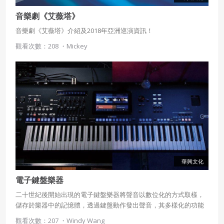
音樂劇《艾薇塔》
音樂劇《艾薇塔》介紹及2018年亞洲巡演資訊！
觀看次數：208 ・
Mickey
使用 Facebook 帳號註冊
使用 Google 帳號註冊
緣會員有意願吉寶知識系統（本系統），經註冊本
使用 Facebook 帳號登入
系統表示您同意會員合約：
使用 Google 帳號登入
一、定義條款
華興文化
授權內容：係指吉寶系統有限公司（吉寶系統公司）所有或
經授權使用而置放於吉寶知識系統網站或系統內之著作物。
電子鍵盤樂器
衍生著作：係指就授權內容改作之創作。
二十世紀後開始出現的電子鍵盤樂器將聲音以數位化的方式取樣，
儲存於樂器中的記憶體，透過鍵盤動作發出聲音，其多樣化的功能
二、會員規範
是傳統鋼琴無法比擬的，例如多種樂器音色的選擇、自動伴奏、錄
觀看次數：207 ・
Windy Wang