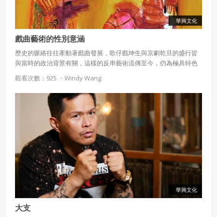
華興文化
戲曲藝術的性別意涵
歷史的脈絡往往牽動著戲曲發展，歌仔戲坤生與京劇乾旦的盛行皆
與當時的政治背景有關，這樣的反串藝術流傳至今，仍為極具特色
的表演形式。
觀看次數：925 ・
Windy Wang
華興文化
大支