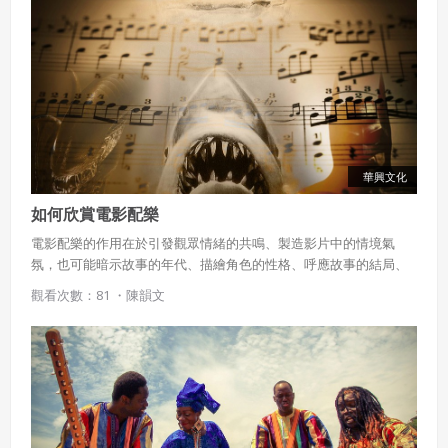
華興文化
如何欣賞電影配樂
電影配樂的作用在於引發觀眾情緒的共鳴、製造影片中的情境氣
氛，也可能暗示故事的年代、描繪角色的性格、呼應故事的結局、
表現民族的特色，甚至可以表達劇中人物的思想。
觀看次數：81 ・
陳韻文