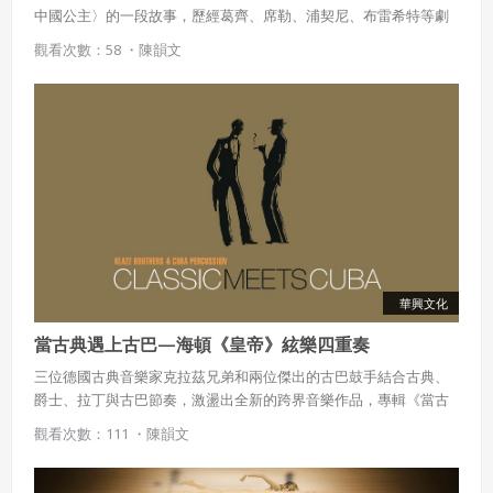
中國公主〉的一段故事，歷經葛齊、席勒、浦契尼、布雷希特等劇
作家的創作，讓這齣戲以喜劇、詩劇、歌劇、寓言劇等各種形式演
觀看次數：58 ・
陳韻文
出，其中以浦契尼的歌劇成就最高、影響最大，將《杜蘭朵公主》
推至世界的舞臺。
華興文化
當古典遇上古巴—海頓《皇帝》絃樂四重奏
三位德國古典音樂家克拉茲兄弟和兩位傑出的古巴鼓手結合古典、
爵士、拉丁與古巴節奏，激盪出全新的跨界音樂作品，專輯《當古
典遇見古巴》中的〈即興皇帝〉改編自海頓絃樂四重奏《皇帝》第
觀看次數：111 ・
陳韻文
二樂章，賦予樂曲新的面貌，令人驚艷。