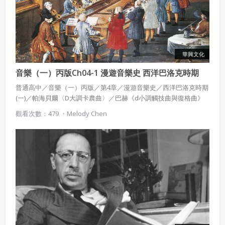
華興文化
音樂（一）丙版Ch04-1 漫遊音樂史 西洋巴洛克時期
(一)
普通高中／音樂（一）丙版／第4章／漫遊音樂史／西洋巴洛克時期
(一)／帕海貝爾〈D大調卡農曲〉／巴赫《d小調觸技曲與復格曲》
／韋瓦第協奏曲《四季》
觀看次數：479 ・
Melody Chen