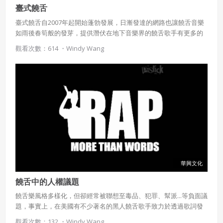
臺式饒舌
臺式饒舌自2007年起開始蓬勃發展，日漸發達的網路也讓饒舌音樂
如雨後春筍般的發芽，提供潛伏在地下音樂界的饒舌歌手有更多的
表演舞台，更創作出許多經典作品。
觀看次數：614 ・
Windy Wang
華興文化
饒舌中的人權議題
饒舌樂風格多樣化，但卻經常被聯想至毒品、犯罪、幫派...等負面議
題，事實上，在美國有不少著名的黑人饒舌歌手致力於透過歌詞發
聲，指責種族歧視、幫派暴力、毒品犯罪...等人權議題；在臺灣，也
觀看次數：132 ・
Windy Wang