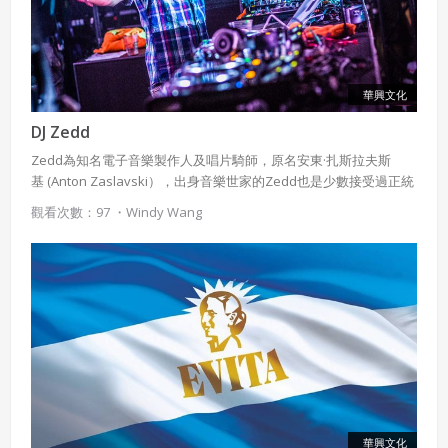
華興文化
DJ Zedd
Zedd為知名電子音樂製作人及唱片騎師，原名安東·扎斯拉夫斯
基 (Anton Zaslavski），出身音樂世家的Zedd也是少數接受過正統
古典音樂訓練的DJ。Zedd自2009年起開始自學製作電子音樂，最初
觀看次數：97 ・
Windy Wang
以House 風格為主，慢慢融合Progressive House、Dubstep和
Complextro...等風格，在知音Skrillex的幫助下，Zedd在美國迅速
竄紅、打開知名度，更與多位當紅歌手如Lady Gaga、
Justin Bieber、The Black Eyed Beans ...等合作，奠定他在EDM 圈
的地位。
華興文化