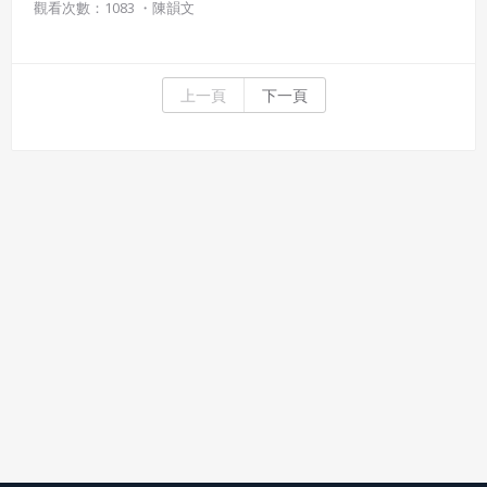
觀看次數：1083 ・
陳韻文
上一頁
下一頁