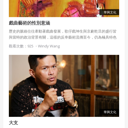
華興文化
戲曲藝術的性別意涵
歷史的脈絡往往牽動著戲曲發展，歌仔戲坤生與京劇乾旦的盛行皆
與當時的政治背景有關，這樣的反串藝術流傳至今，仍為極具特色
的表演形式。
觀看次數：925 ・
Windy Wang
華興文化
大支