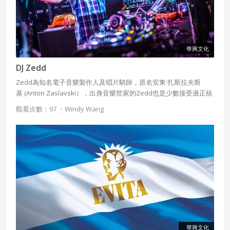
華興文化
DJ Zedd
Zedd為知名電子音樂製作人及唱片騎師，原名安東·扎斯拉夫斯
基 (Anton Zaslavski），出身音樂世家的Zedd也是少數接受過正統
古典音樂訓練的DJ。Zedd自2009年起開始自學製作電子音樂，最初
觀看次數：97 ・
Windy Wang
以House 風格為主，慢慢融合Progressive House、Dubstep和
Complextro...等風格，在知音Skrillex的幫助下，Zedd在美國迅速
竄紅、打開知名度，更與多位當紅歌手如Lady Gaga、
Justin Bieber、The Black Eyed Beans ...等合作，奠定他在EDM 圈
的地位。
華興文化