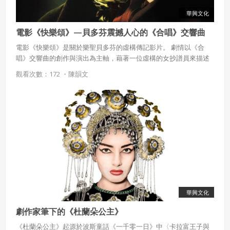
華興文化
電影《快樂頌》—貝多芬震撼人心的《合唱》交響曲
電影《快樂頌》是關於樂聖貝多芬的虛構傳記影片。 劇情以《合
唱》交響曲的創作與演出為主軸，藉著一位虛構的女抄譜員來描述
貝多芬如何在艱難的環境中創作出這首曠世巨作。
觀看次數：172 ・
陳韻文
華興文化
劇作家筆下的《杜蘭朵公主》
《杜蘭朵公主》起源於波斯童話《一千零一日》中〈卡拉富王子與