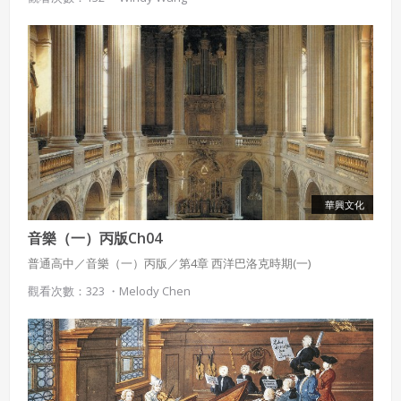
有許多新興饒舌團體或歌手，以Rap來針砭時弊，成為引領革新的
能量。
華興文化
音樂（一）丙版Ch04
普通高中／音樂（一）丙版／第4章 西洋巴洛克時期(一)
觀看次數：323 ・
Melody Chen