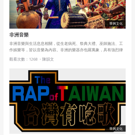
華興文化
非洲音樂
非洲音樂與生活息息相關，從生老病死、祭典大禮、巫師施法、工
作娛樂等，皆以音樂為內容。非洲的樂器亦包羅萬象，具有強烈律
動感，其中以打擊樂器最具特色。
觀看次數：1268 ・
陳韻文
華興文化