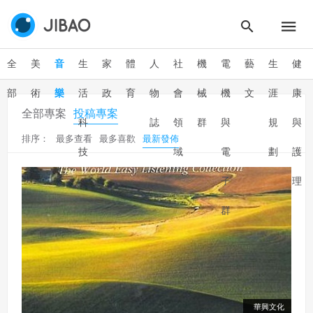
全
美
音
生
家
體
人
社
機
電
藝
生
健
部
術
樂
活
政
育
物
會
械
機
文
涯
康
全部專案
投稿專案
科
誌
領
群
與
規
與
排序：
最多查看
最多喜歡
最新發佈
技
域
電
劃
護
子
理
群
華興文化