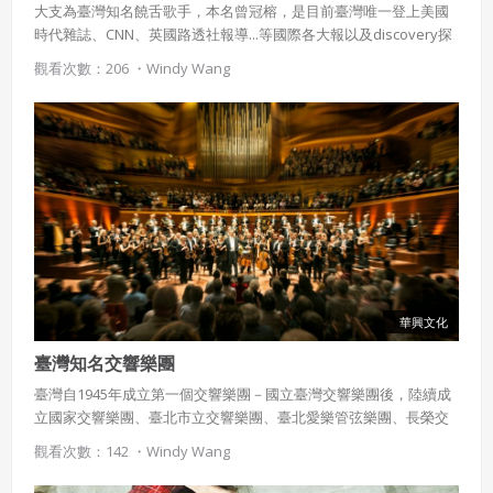
大支為臺灣知名饒舌歌手，本名曾冠榕，是目前臺灣唯一登上美國
時代雜誌、CNN、英國路透社報導...等國際各大報以及discovery探
索頻道節目專訪的饒舌歌手。有別於一般對饒舌歌手憤世嫉俗的刻
觀看次數：206 ・
Windy Wang
板印象，大支經常透過富有思考性的歌詞來強調臺灣文化，並點出
社會問題引起大眾及國際關注。
華興文化
臺灣知名交響樂團
臺灣自1945年成立第一個交響樂團－國立臺灣交響樂團後，陸續成
立國家交響樂團、臺北市立交響樂團、臺北愛樂管弦樂團、長榮交
響樂團、奇美管弦樂團...等，共計十餘個大型樂團，在多位指揮家如
觀看次數：142 ・
Windy Wang
陳秋盛、簡文彬、呂紹嘉...等人的努力之下，為臺灣交響樂產業發展
打下良好基礎、蓬勃發展。