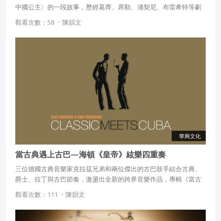
中國公主〉的一段故事，歷經葛齊、席勒、浦契尼、布雷希特等劇
作家的創作，讓這齣戲以喜劇、詩劇、歌劇、寓言劇等各種形式演
觀看次數：58 ・
陳韻文
出，其中以浦契尼的歌劇成就最高、影響最大，將《杜蘭朵公主》
推至世界的舞臺。
華興文化
當古典遇上古巴—海頓《皇帝》絃樂四重奏
三位德國古典音樂家克拉茲兄弟和兩位傑出的古巴鼓手結合古典、
爵士、拉丁與古巴節奏，激盪出全新的跨界音樂作品，專輯《當古
典遇見古巴》中的〈即興皇帝〉改編自海頓絃樂四重奏《皇帝》第
觀看次數：111 ・
陳韻文
二樂章，賦予樂曲新的面貌，令人驚艷。