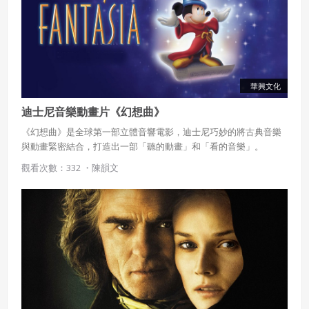
五、聲明保證
會員聲明並保證會員於使用本系統時創作、上傳或張貼的著
作物，會員享有所有權或經合法授權。
如會員違反前項約定致吉寶系統公司遭追訴、請求或求償
者，吉寶系統公司應立即通知會員，必要時本系統得移除爭
議內容。會員應協助相關程序並負擔吉寶系統公司因此所生
華興文化
支出（包括律師費用）、損害及損失。
迪士尼音樂動畫片《幻想曲》
六、終止
《幻想曲》是全球第一部立體音響電影，迪士尼巧妙的將古典音樂
與動畫緊密結合，打造出一部「聽的動畫」和「看的音樂」。
會員違反本合約或本系統任一規定者，吉寶系統公司得終止
本合約。
觀看次數：332 ・
陳韻文
本合約終止後，會員不得對吉寶系統公司主張任何費用、補
償或賠償。
七、合意管轄
雙方合意專以臺灣臺北地方法院為第一審管轄法
院。