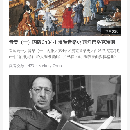
華興文化
音樂（一）丙版Ch04-1 漫遊音樂史 西洋巴洛克時期
(一)
普通高中／音樂（一）丙版／第4章／漫遊音樂史／西洋巴洛克時期
(一)／帕海貝爾〈D大調卡農曲〉／巴赫《d小調觸技曲與復格曲》
／韋瓦第協奏曲《四季》
觀看次數：479 ・
Melody Chen