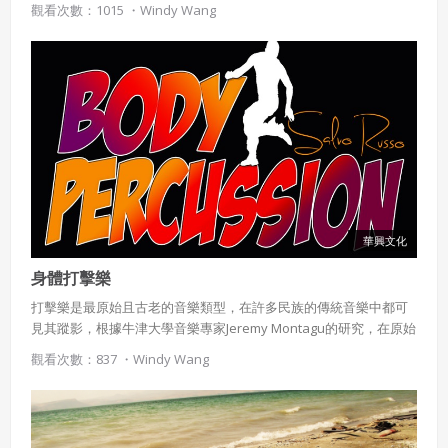
觀看次數：1015 ・
Windy Wang
華興文化
身體打擊樂
打擊樂是最原始且古老的音樂類型，在許多民族的傳統音樂中都可
見其蹤影，根據牛津大學音樂專家Jeremy Montagu的研究，在原始
樂器出現之前，人類祖先或許就學會以擊掌來製造節奏聲響，也就
觀看次數：837 ・
Windy Wang
是所謂的身體打擊樂(Body percussion)，透過敲擊、拍打身體各部
位發出聲響，多樣化的敲奏方式，有助於肢體協調發展，不但能訓
練敏捷度，更可刺激左右腦開發。