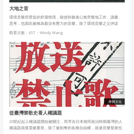
大地之音
環境音樂所營造的舒適情境，能使聆聽者心無旁鶩地工作、讀書、
思考，也因此被稱為最沒有壓力的音樂。除了環境音樂之父伊諾
(Brian Eno)的經典作品，Ambient-Mixer也提供網站平臺供愛好者
觀看次數：637 ・
Windy Wang
打造個人專屬的環境音響。
華興文化
從臺灣禁歌史看人權議題
20世紀起人權議題開始被關注，而早在日本殖民統治時期臺灣的人
權議題就亟需被重視，除了被剝奪的各種自由權，就連音樂發展也
受阻礙，這樣的狀況直到解嚴後才逐漸改善。