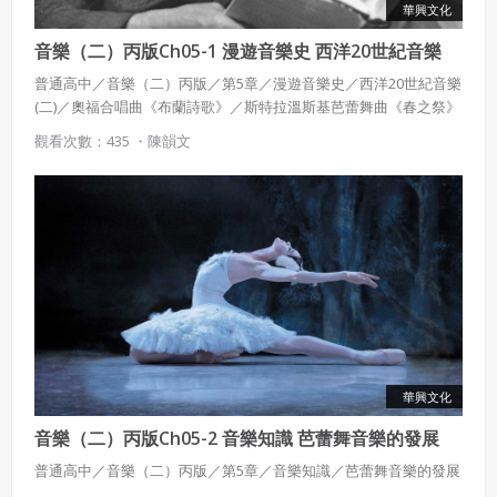
華興文化
音樂（二）丙版Ch05-1 漫遊音樂史 西洋20世紀音樂
(二)
普通高中／音樂（二）丙版／第5章／漫遊音樂史／西洋20世紀音樂
(二)／奧福合唱曲《布蘭詩歌》／斯特拉溫斯基芭蕾舞曲《春之祭》
觀看次數：435 ・
陳韻文
華興文化
音樂（二）丙版Ch05-2 音樂知識 芭蕾舞音樂的發展
普通高中／音樂（二）丙版／第5章／音樂知識／芭蕾舞音樂的發展