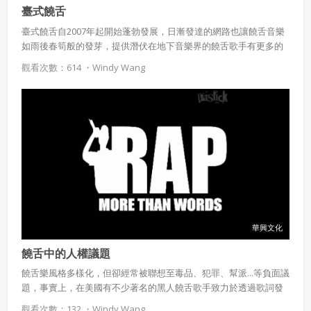
臺式饒舌
臺式饒舌自2007年起開始蓬勃發展，日漸發達的網路也讓饒舌音樂
如雨後春筍般的發芽，提供潛伏在地下音樂界的饒舌歌手有更多的
表演舞台，更創作出許多經典作品。
觀看次數：614 ・
Windy Wang
華興文化
饒舌中的人權議題
饒舌樂風格多樣化，但卻經常被聯想至毒品、犯罪、幫派...等負面議
題，事實上，在美國有不少著名的黑人饒舌歌手致力於透過歌詞發
聲，指責種族歧視、幫派暴力、毒品犯罪...等人權議題；在臺灣，也
觀看次數：132 ・
Windy Wang