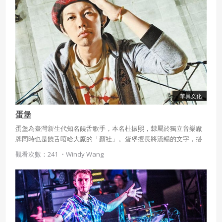
華興文化
蛋堡
蛋堡為臺灣新生代知名饒舌歌手，本名杜振熙，隸屬於獨立音樂廠
牌同時也是饒舌嘻哈大廠的「顏社」。蛋堡擅長將流暢的文字，搭
配輕盈的爵士節奏，將嘻哈譜成詩歌，獨樹一格的「輕饒舌」風格
觀看次數：241 ・
Windy Wang
也使他獲得「嘻哈饒舌詩人」的稱號。