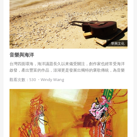
華興文化
音樂與海洋
台灣四面環海，海洋議題長久以來備受關注，創作家也經常受海洋
啟發，產出豐富的作品，澎湖更是發展出獨特的褒歌傳統，為音樂
與海洋結合的典範。
觀看次數：530 ・
Windy Wang