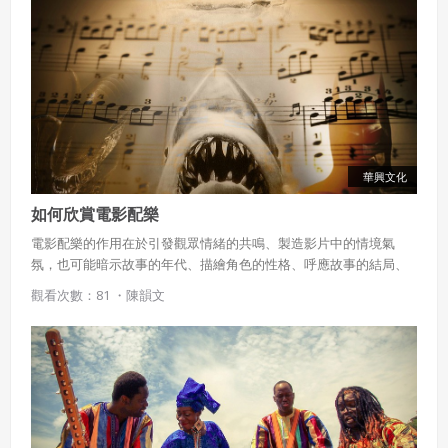
華興文化
如何欣賞電影配樂
電影配樂的作用在於引發觀眾情緒的共鳴、製造影片中的情境氣
氛，也可能暗示故事的年代、描繪角色的性格、呼應故事的結局、
表現民族的特色，甚至可以表達劇中人物的思想。
觀看次數：81 ・
陳韻文