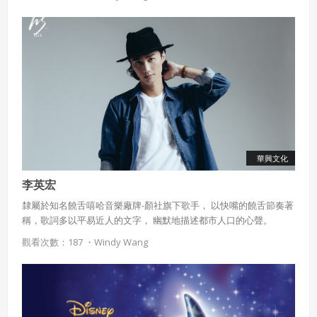
音編曲、甚至能上網下載樂曲...等。
會員同意遵守本系統之會員規範、著作權條款及隱私權政
策。
已閱讀
使用條款
和
隱私政策
我同意上述會員條款
違反前項約定者，本系統得終止會員資格。
同意上述條款，確定註冊
已經有註冊帳號了嗎？點擊
立刻登入
三、著作權授權
會員得於本系統內使用授權內容，除經著作權人有標示採取
還沒有註冊帳號嗎？點擊
立刻註冊
創用CC授權或其他授權者，會員不得重製、轉載、散布或類
似方法流通授權內容。
本系統防盜拷措施或類似措施，會員不得予以破解、破壞或
以其他方法規避。
華興文化
會員使用本系統之費用，由吉寶系統公司定之並按月收取。
李英宏
吉寶系統公司得不定期公告與調整費用。
隸屬於知名饒舌嘻哈音樂廠牌-顏社旗下歌手， 以快嘴的饒舌節奏著
四、會員授權
稱，歌詞多以平易近人的文字， 幽默地描述都市人口的心聲。
想起密碼了嗎？點擊
立刻登入
觀看次數：187 ・
Windy Wang
會員享有其創作之衍生著作的著作權，但會員同意吉寶系統
公司得於該著作權存續期間內無償使用，包括再授權之權
利。
本條約定不因本合約終止而失效。