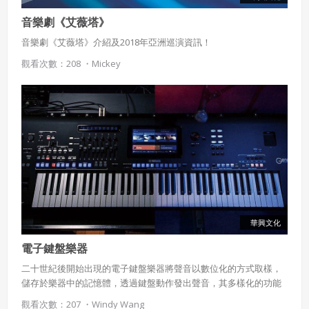
音樂劇《艾薇塔》
音樂劇《艾薇塔》介紹及2018年亞洲巡演資訊！
觀看次數：208 ・
Mickey
使用 Facebook 帳號註冊
使用 Google 帳號註冊
緣會員有意願吉寶知識系統（本系統），經註冊本
使用 Facebook 帳號登入
系統表示您同意會員合約：
使用 Google 帳號登入
一、定義條款
華興文化
授權內容：係指吉寶系統有限公司（吉寶系統公司）所有或
經授權使用而置放於吉寶知識系統網站或系統內之著作物。
電子鍵盤樂器
衍生著作：係指就授權內容改作之創作。
二十世紀後開始出現的電子鍵盤樂器將聲音以數位化的方式取樣，
儲存於樂器中的記憶體，透過鍵盤動作發出聲音，其多樣化的功能
二、會員規範
是傳統鋼琴無法比擬的，例如多種樂器音色的選擇、自動伴奏、錄
觀看次數：207 ・
Windy Wang