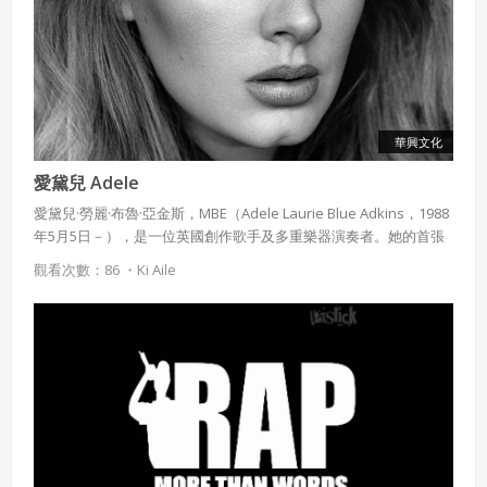
義。例如極力推崇藏傳佛教，在政治上大量使用色目人，儒者的地
位下降以及元代前期長時間沒有舉辦科舉等。由於士大夫文化式
微，意味宋朝的傳統社會秩序已經崩潰。這使得在士大夫文化底
下，屬於中下層的的庶民文化迅速的抬頭。這個現象在政治方面是
重用胥吏，在藝術與文學方面則是發展以庶民為對象的戲劇與藝
能，其中以元曲最為興盛。
華興文化
愛黛兒 Adele
愛黛兒·勞麗·布魯·亞金斯，MBE（Adele Laurie Blue Adkins，1988
年5月5日－），是一位英國創作歌手及多重樂器演奏者。她的首張
專輯《19》於2008年發行，該專輯並以在英國超過220萬、全球超
觀看次數：86 ・
Ki Aile
過750萬的銷售量獲得7x白金銷售認證，在英國專輯排行榜上得到第
一名佳績，唱片於英國得到四次白金唱片及在美國得到雙白金的成
績，並獲得水星音樂獎提名，贏到商業上和評價上的成功。