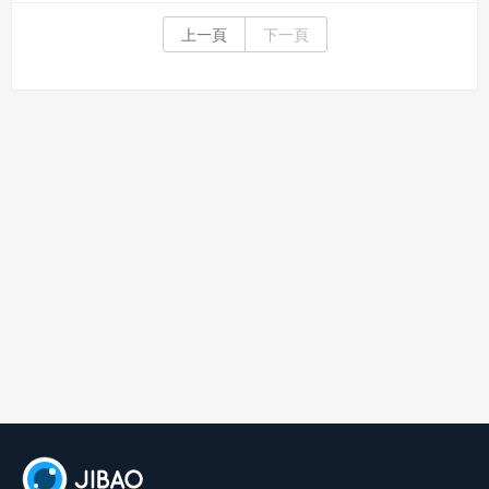
淵所建立，與隋朝合稱隋唐。唐室出身關隴集團，先祖李虎在南北
朝的西魏是八柱國之一，封為唐國公。其後代李淵為隋朝晉陽（在
上一頁
下一頁
今山西太原西南）留守，在隋末民變時出兵入關中以爭奪天下，於
618年受隋恭帝楊侑禪位建國唐朝，在唐朝統一戰爭中統一了天下。
唐朝的首都為長安（今陝西西安）。並設東都洛陽、北都晉陽等陪
都。其文學發展達到高峰，以詩最有興盛。當時有詩仙李白、詩聖
杜甫等等。且有推行古文運動的韓愈。其史書與傳奇（小說的前
身）也十分發達。由於吸收了西域特徵與宗教色彩，唐朝藝術與前
後朝代都迥然不同，其壁畫、雕刻、書法與音樂都很發達。唐朝聲
譽遠及海外，其歷史地位深重，到明清時期海外多稱中國人為「唐
人」。