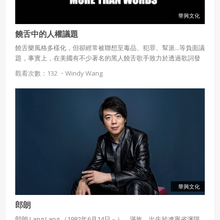
華興文化
饒舌中的人權議題
饒舌樂風格多樣化，但卻經常被聯想至毒品、犯罪、幫派...等負面議
題，事實上，在美國有不少著名的黑人饒舌歌手致力於透過歌詞發
聲，指責種族歧視、幫派暴力、毒品犯罪...等人權議題；在臺灣，也
觀看次數：132 ・
Windy Wang
有許多新興饒舌團體或歌手，以Rap來針砭時弊，成為引領革新的
能量。
華興文化
郎朗
郎朗 Lang Lang （1982年6月14日－），滿族，出生於遼寧省瀋陽