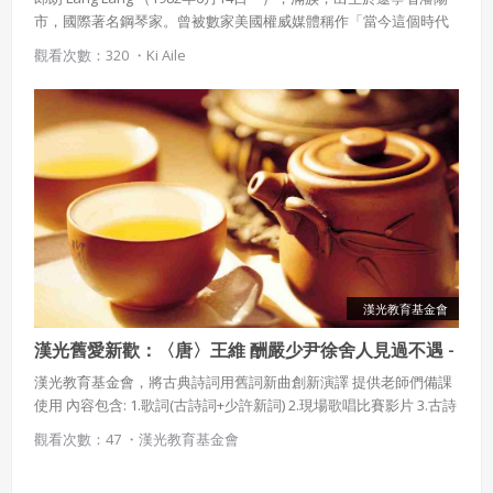
市，國際著名鋼琴家。曾被數家美國權威媒體稱作「當今這個時代
最天才、最閃亮的偶像明星」 。他是受聘於世界頂級的柏林愛樂樂
觀看次數：320 ・
Ki Aile
團和美國五大交響樂團的第一位中國鋼琴家。曾被《人物》雜誌稱
為「將改變世界的20名青年」之一。現居美國紐約。
漢光教育基金會
漢光舊愛新歡：〈唐〉王維 酬嚴少尹徐舍人見過不遇 -
酬友人見過不遇
漢光教育基金會，將古典詩詞用舊詞新曲創新演譯 提供老師們備課
使用 內容包含: 1.歌詞(古詩詞+少許新詞) 2.現場歌唱比賽影片 3.古詩
吟唱影片(部分演示) 4.阿卡貝拉演唱影片(部分演示) 5.詩詞賞析 6.鋼
觀看次數：47 ・
漢光教育基金會
琴/吉他譜 7.合唱譜(部分演示)。 唐朝（618年-907年）是中國歷史上
繼秦漢二朝之後的另一個盛世。共歷289年，22位皇帝。由唐高祖李