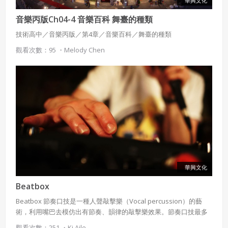
華興文化
已閱讀
使用條款
和
隱私政策
我同意上述會員條款
違反前項約定者，本系統得終止會員資格。
音樂丙版Ch04-4 音樂百科 舞臺的種類
同意上述條款，確定註冊
技術高中／音樂丙版／第4章／音樂百科／舞臺的種類
已經有註冊帳號了嗎？點擊
立刻登入
三、著作權授權
觀看次數：95 ・
Melody Chen
會員得於本系統內使用授權內容，除經著作權人有標示採取
還沒有註冊帳號嗎？點擊
立刻註冊
創用CC授權或其他授權者，會員不得重製、轉載、散布或類
似方法流通授權內容。
本系統防盜拷措施或類似措施，會員不得予以破解、破壞或
以其他方法規避。
會員使用本系統之費用，由吉寶系統公司定之並按月收取。
吉寶系統公司得不定期公告與調整費用。
四、會員授權
想起密碼了嗎？點擊
立刻登入
會員享有其創作之衍生著作的著作權，但會員同意吉寶系統
華興文化
公司得於該著作權存續期間內無償使用，包括再授權之權
利。
Beatbox
本條約定不因本合約終止而失效。
Beatbox 節奏口技是一種人聲敲擊樂（Vocal percussion）的藝
術，利用嘴巴去模仿出有節奏、韻律的敲擊樂效果。節奏口技最多
五、聲明保證
出現在嘻哈文化裏，自1980年代興起，最早由美國說唱團體Fat
觀看次數：251 ・
Ki Aile