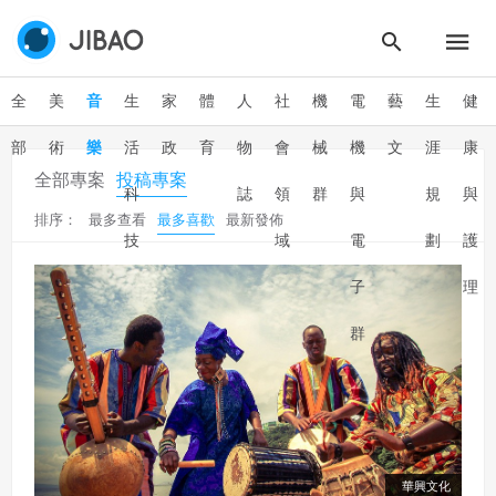
全
美
音
生
家
體
人
社
機
電
藝
生
健
部
術
樂
活
政
育
物
會
械
機
文
涯
康
全部專案
投稿專案
科
誌
領
群
與
規
與
排序：
最多查看
最多喜歡
最新發佈
技
域
電
劃
護
子
理
群
華興文化