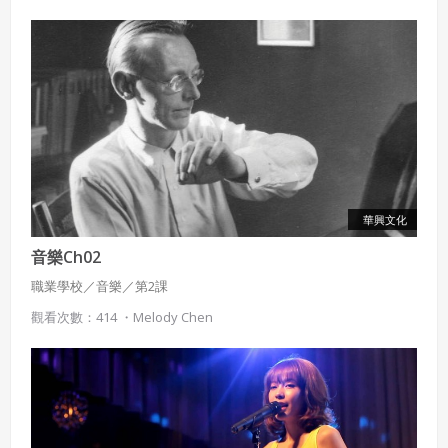
華興文化
音樂Ch02
職業學校／音樂／第2課
觀看次數：414 ・
Melody Chen