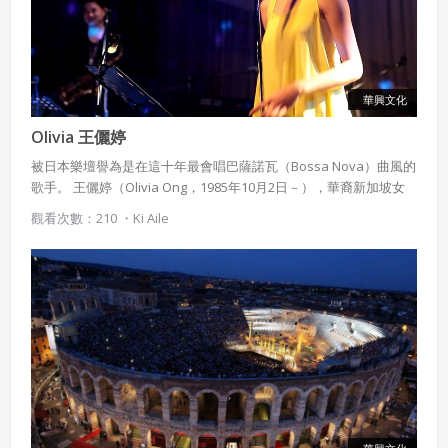
華興文化
使用 Facebook 帳號註冊
Olivia 王儷婷
使用 Google 帳號註冊
被日本樂壇譽為是在這十年最會唱巴薩諾瓦（Bossa Nova）曲風的
歌手。 王儷婷（Olivia Ong，1985年10月2日－），華裔新加坡女
緣會員有意願吉寶知識系統（本系統），經註冊本
歌手，以演唱英語歌與日語歌為主，亦有少量的華語歌曲。
使用 Facebook 帳號登入
觀看次數：210 ・
Ki Aile
系統表示您同意會員合約：
使用 Google 帳號登入
一、定義條款
授權內容：係指吉寶系統有限公司（吉寶系統公司）所有或
經授權使用而置放於吉寶知識系統網站或系統內之著作物。
衍生著作：係指就授權內容改作之創作。
二、會員規範
會員同意遵守本系統之會員規範、著作權條款及隱私權政
策。