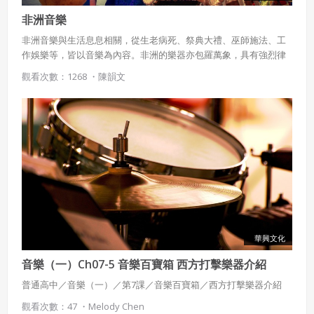
非洲音樂
非洲音樂與生活息息相關，從生老病死、祭典大禮、巫師施法、工
作娛樂等，皆以音樂為內容。非洲的樂器亦包羅萬象，具有強烈律
動感，其中以打擊樂器最具特色。
觀看次數：1268 ・
陳韻文
華興文化
音樂（一）Ch07-5 音樂百寶箱 西方打擊樂器介紹
普通高中／音樂（一）／第7課／音樂百寶箱／西方打擊樂器介紹
觀看次數：47 ・
Melody Chen