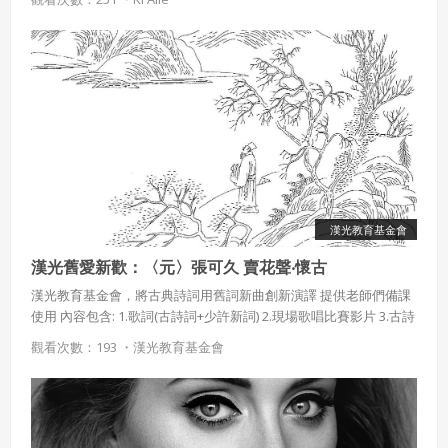
Boys中的Darren Robinson所創，名稱亦由其藝名Human Beat
會員聲明並保證會員於使用本系統時創作、上傳或張貼的著
Box而來。
作物，會員享有所有權或經合法授權。
如會員違反前項約定致吉寶系統公司遭追訴、請求或求償
者，吉寶系統公司應立即通知會員，必要時本系統得移除爭
議內容。會員應協助相關程序並負擔吉寶系統公司因此所生
支出（包括律師費用）、損害及損失。
六、終止
會員違反本合約或本系統任一規定者，吉寶系統公司得終止
本合約。
漢光教育基金會
本合約終止後，會員不得對吉寶系統公司主張任何費用、補
償或賠償。
漢光舊愛新歡：〈元〉張可久 賣花聲‧懷古
漢光教育基金會，將古典詩詞用舊詞新曲創新演譯 提供老師們備課
七、合意管轄
使用 內容包含: 1.歌詞(古詩詞+少許新詞) 2.現場歌唱比賽影片 3.古詩
雙方合意專以臺灣臺北地方法院為第一審管轄法
吟唱影片(部分演示) 4.阿卡貝拉演唱影片(部分演示) 5.詩詞賞析 6.鋼
觀看次數：193 ・
漢光教育基金會
琴/吉他譜 7.合唱譜(部分演示)。 元朝由元世祖忽必烈於1271年所
院。
建，定都大都（今北京市），1279年攻滅南宋，從而全面佔領了中
國本土地區，統一中國。元朝對中國傳統文化的影響大過對社會經
濟的影響。不同於其他征服王朝為了提升本身文化而積極吸收中華
文化，元朝同時採用西亞文化與中華文化，並且提倡蒙古至上主