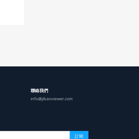
引目標群
orate
在大眾和員
指企業藉
象，屬於
聯絡我們
info@jibaoviewer.com
訂閱