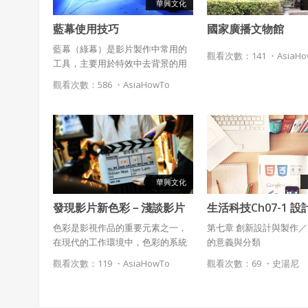
華興文化
藍幕使用技巧
國家廣播文物館
藍幕（綠幕）是影片製作中常用的
觀看次數：141 ・
AsiaH
工具，主要用於特效中去背景的用
途，由於現代電影製作中，去背是
觀看次數：586 ・
AsiaHowTo
十分常用的技巧，所以藍幕的相關
知識，也成為影片製作工作者必備
的常識。本文將介紹藍幕的基本知
識、使用技巧以及相關的應用。
華興文化
發現影片新色彩－淺談影片
生活科技Ch07-1 
製作的色彩管理與實施
與分類
色彩是影視作品的重要元素之一，
第七章 創新設計與製作／7
在現代的工作環境中，色彩的系統
的意義與分類
化管理，仰賴著前期內容的規劃，
觀看次數：119 ・
AsiaHowTo
觀看次數：69 ・
史湯尼
以及製作時使用的各種專業工具。