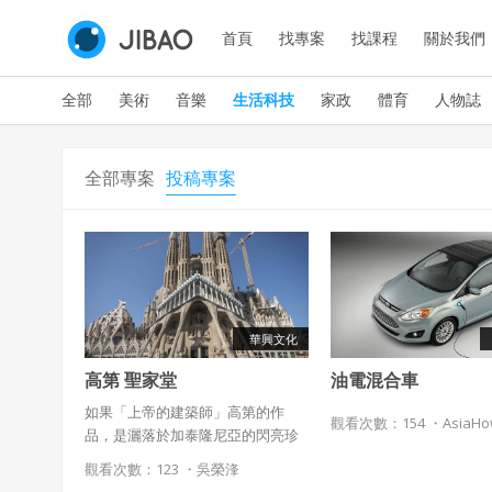
首頁
找專案
找課程
關於我們
全部
美術
音樂
生活科技
家政
體育
人物誌
全部專案
投稿專案
華興文化
高第 聖家堂
油電混合車
如果「上帝的建築師」高第的作
觀看次數：154 ・
AsiaH
品，是灑落於加泰隆尼亞的閃亮珍
珠，那聖家堂便是巴塞隆納的建築
觀看次數：123 ・
吳榮浲
桂冠。 倘若世上還有一座令全球印