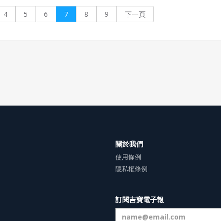
不同的識別，使它能更吸
眾。 另外，企業形象（corp
4
5
6
7
8
9
下一頁
image）則是一家企業
工面前所展現的形象；尤
由公關活動所塑造出的形
非實體的企業識別象徵。
關於我們
使用條例
隱私權條例
訂閱吉寶電子報