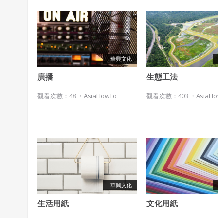
象深刻的在建建築，高第的聖家堂
大概會是許多人的首選。
華興文化
廣播
生態工法
觀看次數：48 ・
AsiaHowTo
觀看次數：403 ・
AsiaH
華興文化
生活用紙
文化用紙