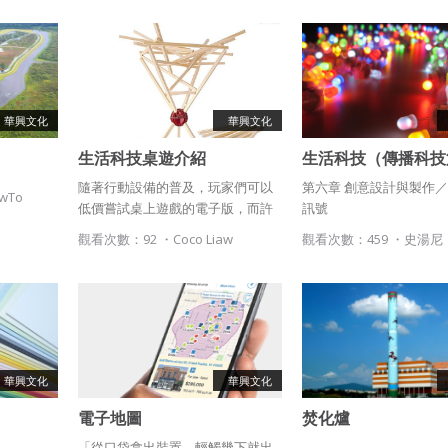
使用而置放於吉寶知識系統網站或系統內之著作物。
衍生著作：係指就授權內容改作之創作。
二、會員規範
會員同意遵守本系統之會員規範、著作權條款及隱私權政策。
華興文化
華興文化
違反前項約定者，本系統得終止會員資格。
已閱讀
使用條款
和
隱私政策
我同意上述會員條款
生活科技桌遊介紹
生活科技（傳播科技
Ch06-2 閃爍訊號
隨著行動設備的普及，玩家們可以
第六章 創意設計與製作／6
三、著作權授權
同意上述條款，確定註冊
owTo
已經有註冊帳號了嗎？點擊
立刻登入
低價嘗試桌上遊戲的電子版，而許
訊號
會員得於本系統內使用授權內容，除經著作權人有標示採取創用CC
多人隨後會購買實體的產品，同
觀看次數：92 ・
Coco Liaw
觀看次數：459 ・
史湯尼
授權或其他授權者，會員不得重製、轉載、散布或類似方法流通授
時，線上零售商的出現，使人們能
還沒有註冊帳號嗎？點擊
立刻註冊
權內容。
夠更方便地獲取桌上遊戲。部落
本系統防盜拷措施或類似措施，會員不得予以破解、破壞或以其他
格、社群網路上的口口相傳，讓長
方法規避。
期被媒體忽視的桌上遊戲進入大眾
視野。 桌上遊戲的復興的另一個原
會員使用本系統之費用，由吉寶系統公司定之並按月收取。吉寶系
因，是因為它正在變得越來越好。
統公司得不定期公告與調整費用。
獨立設計師和出版商不斷創造出好
華興文化
華興文化
遊戲。這些遊戲有創意，玩法精
四、會員授權
電子地圖
焚化爐
巧，工藝上也很出色，向玩家提供
會員享有其創作之衍生著作的著作權，但會員同意吉寶系統公司得
想起密碼了嗎？點擊
立刻登入
了不輸於影音遊戲的體驗。
「從口袋拿出裝置，輕觸幾下就出