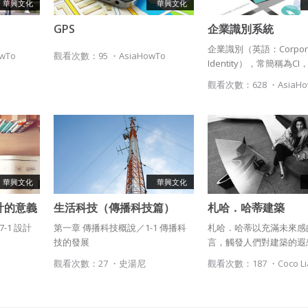
華興文化
華興文化
GPS
企業識別系統
企業識別（英語：Corpor
owTo
觀看次數：95 ・
AsiaHowTo
Identity），常簡稱為C
牌的物理表現。通常來說
觀看次數：628 ・
AsiaH
念包含了標誌（包括標準
圖形）和一系列配套設計
業識別系統（Corporate Id
System；CIS）通常有
引，用以指導和管理相關
使用，如標準色、字體、
等一系列品牌識別設計，
華興文化
華興文化
牌形象的視覺連續性與穩
設計的意義
生活科技（傳播科技篇）
札哈．哈蒂建築
多公司有一套完整的企業
Ch01-1 傳播科技的發展
來規劃和設計所有的商品
-1 設計
第一章 傳播科技概說／1-1 傳播科
札哈．哈蒂以充滿未來感
域。如麥當勞，為人所熟
技的發展
言，觸發人們對建築的遐
「M」標誌與紅黃相間的
去年驟逝，但她留下的作
觀看次數：27 ・
史湯尼
觀看次數：187 ・
Coco L
泛地使用在其產品和廣告
世界各地繼續舞動。
公司會花費大筆資金在企
統的建設方面，期望能設