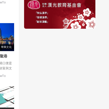
owTo
華興文化
隆港
港口便是
財富與文
交通運輸
owTo
了一段蕭
或貿易文
，本專案
的港口