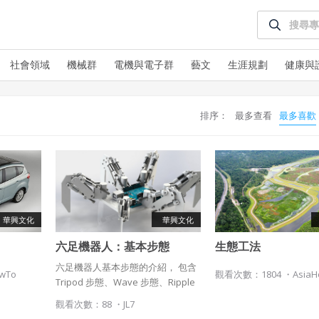
社會領域
機械群
電機與電子群
藝文
生涯規劃
健康與
排序：
最多查看
最多喜歡
使用 Facebook 帳號註冊
使用 Google 帳號註冊
華興文化
華興文化
緣會員有意願吉寶知識系統（本系統），經註冊本系統
六足機器人：基本步態
生態工法
使用 Facebook 帳號登入
表示您同意會員合約：
六足機器人基本步態的介紹， 包含
owTo
觀看次數：1804 ・
Asia
使用 Google 帳號登入
Tripod 步態、Wave 步態、Ripple
一、定義條款
步態。
觀看次數：88 ・
JL7
授權內容：係指吉寶系統有限公司（吉寶系統公司）所有或經授權