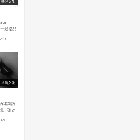
華興文化
ate
I，一般指品
，這一概
owTo
字和標準
。一套企
entity
特定的指
的設計的
頁面布局
以保持品
華興文化
定性。 很
識別系統
及相關領
的建築語
知的
想。雖於
搭配被廣
品，仍在
iaw
中。很多
業識別系
計出與眾