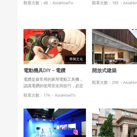
觀看次數：48 ・
AsiaHowTo
觀看次數：183 ・
AsiaH
華興文化
電動機具DIY－電鑽
開放式建築
電鑽是最常用的家用電動工具機，
觀看次數：299 ・
AsiaH
認識電鑽的使用安全與技巧，必定
能讓您工作時事半功倍。
觀看次數：174 ・
AsiaHowTo