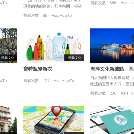
於該著作權存續期間內無償使用，包括再授權之權利。
owTo
觀看次數：586 ・
AsiaH
現目的地的路線、行車時間，相關
本條約定不因本合約終止而失效。
的資訊、圖片，也附註在目標旁
觀看次數：86 ・
AsiaHowTo
邊。」 10年前（2006，皇家夜總
五、聲明保證
會）這是這是加入MI6才能擁有的尖
端科技，現在只要拿出智慧手機打
會員聲明並保證會員於使用本系統時創作、上傳或張貼的著作物，
開Google map，人人都有了007的
會員享有所有權或經合法授權。
專屬待遇。 這麼方便的科技就是
如會員違反前項約定致吉寶系統公司遭追訴、請求或求償者，吉寶
「電子地圖」，我們來看看電子地
系統公司應立即通知會員，必要時本系統得移除爭議內容。會員應
圖的運作方法。
華興文化
華興文化
協助相關程序並負擔吉寶系統公司因此所生支出（包括律師費
用）、損害及損失。
寶特瓶變新衣
海洋文化新據點－基
自人類開始大規模貿易，
六、終止
owTo
觀看次數：121 ・
AsiaHowTo
物流的重要出入口，更是
會員違反本合約或本系統任一規定者，吉寶系統公司得終止本合
化的集中地，近來，由於
觀看次數：236 ・
AsiaH
約。
的多樣化，許多港口經歷
本合約終止後，會員不得對吉寶系統公司主張任何費用、補償或賠
條的日子後，開始以海洋
償。
化為城市的靈魂展開新生
將針對北台灣極具代表性
七、合意管轄
「基隆港」做介紹。
雙方合意專以臺灣臺北地方法院為第一審管轄法院。