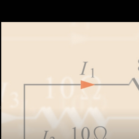
會員使用本系統之費用，
統公司得不定期公告與調
四、會員授權
會員享有其創作之衍生著
想起密
於該著作權存續期間內無
本條約定不因本合約終止
五、聲明保證
會員聲明並保證會員於使
會員享有所有權或經合法
如會員違反前項約定致吉
系統公司應立即通知會員
協助相關程序並負擔吉寶
用）、損害及損失。
0
六、終止
會員違反本合約或本系統
約。