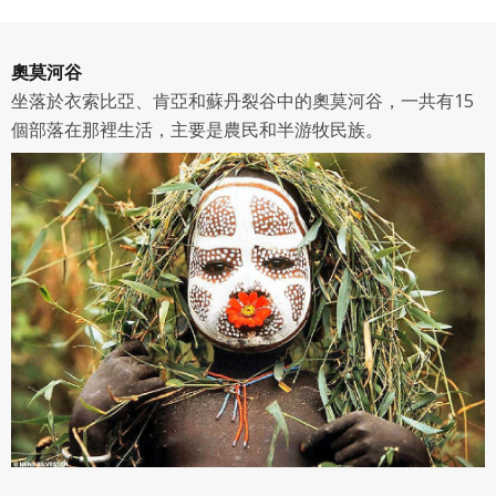
會員得於本系統內使用授權內容，除經著作權人有標示採取
還沒有註冊帳號嗎？點擊
立刻註冊
創用CC授權或其他授權者，會員不得重製、轉載、散布或類
似方法流通授權內容。
奧莫河谷
本系統防盜拷措施或類似措施，會員不得予以破解、破壞或
坐落於衣索比亞、肯亞和蘇丹裂谷中的奧莫河谷，一共有15
以其他方法規避。
個部落在那裡生活，主要是農民和半游牧民族。
會員使用本系統之費用，由吉寶系統公司定之並按月收取。
吉寶系統公司得不定期公告與調整費用。
四、會員授權
想起密碼了嗎？點擊
立刻登入
會員享有其創作之衍生著作的著作權，但會員同意吉寶系統
公司得於該著作權存續期間內無償使用，包括再授權之權
利。
本條約定不因本合約終止而失效。
五、聲明保證
會員聲明並保證會員於使用本系統時創作、上傳或張貼的著
作物，會員享有所有權或經合法授權。
如會員違反前項約定致吉寶系統公司遭追訴、請求或求償
者，吉寶系統公司應立即通知會員，必要時本系統得移除爭