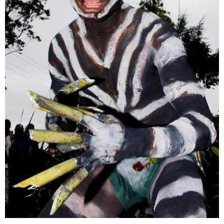
專案名稱
使用 Facebook 帳號註冊
使用 Google 帳號註冊
緣會員有意願吉寶知識系統（本系統），經註冊本
使用 Facebook 帳號登入
專案描述
系統表示您同意會員合約：
使用 Google 帳號登入
一、定義條款
授權內容：係指吉寶系統有限公司（吉寶系統公司）所有或
經授權使用而置放於吉寶知識系統網站或系統內之著作物。
衍生著作：係指就授權內容改作之創作。
二、會員規範
會員同意遵守本系統之會員規範、著作權條款及隱私權政
策。
已閱讀
使用條款
和
隱私政策
我同意上述會員條款
違反前項約定者，本系統得終止會員資格。
同意上述條款，確定註冊
已經有註冊帳號了嗎？點擊
立刻登入
三、著作權授權