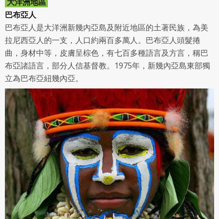
大洋洲地區
巴布亞人
巴布亞人是大洋洲新幾內亞島及附近地區的土著民族，為美
拉尼西亞人的一支，人口約兩百多萬人。巴布亞人頭髮捲
曲，身材中等，皮膚呈棕色，有七百多種語言及方言，稱巴
布亞諸語言，部分人信基督教。1975年，新幾內亞島東部獨
立為巴布亞紐幾內亞。