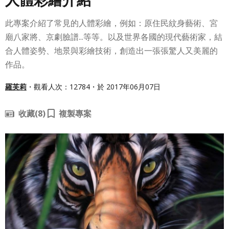
此專案介紹了常見的人體彩繪，例如：原住民紋身藝術、宮
廟八家將、京劇臉譜...等等。以及世界各國的現代藝術家，結
合人體姿勢、地景與彩繪技術，創造出一張張驚人又美麗的
作品。
羅芙莉
・觀看人次：12784・於 2017年06月07日
收藏
(8)
複製專案