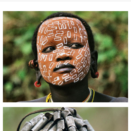
議內容。會員應協助相關程序並負擔吉寶系統公司因此所生
支出（包括律師費用）、損害及損失。
六、終止
會員違反本合約或本系統任一規定者，吉寶系統公司得終止
本合約。
本合約終止後，會員不得對吉寶系統公司主張任何費用、補
償或賠償。
七、合意管轄
雙方合意專以臺灣臺北地方法院為第一審管轄法
院。