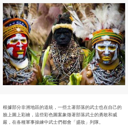
根據部分非洲地區的道統，一些土著部落的武士也在自己的
臉上圖上彩繪，這些彩色圖案象徵著部落武士的勇敢和威
嚴，在各種軍事操練中武士們都會「盛妝」列隊。