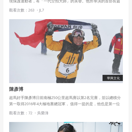
境保護運動者，有「一代空拍大師」的美譽。他所導演的首部長篇
電影作品《看見台灣》獲得第五十屆金馬獎兩項提名，並榮獲最佳
觀看次數：263 ・
JL7
紀錄片獎。
華興文化
陳彥博
超馬好手陳彥博日前南極250公里超馬賽以第2名完賽，並以總積分
第一取得2016年4大極地賽總冠軍， 值得一提的是，他也是第一位
同年內完成4大極地賽事的亞洲選手。
觀看次數：72 ・
吳榮浲