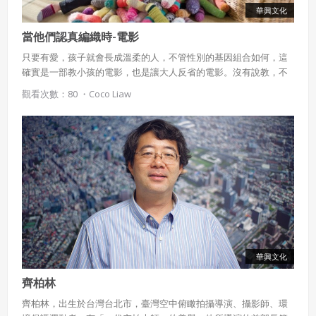
華興文化
當他們認真編織時-電影
只要有愛，孩子就會長成溫柔的人，不管性別的基因組合如何，這
確實是一部教小孩的電影，也是讓大人反省的電影。沒有說教，不
悶，很日常，讓人落淚。我們愛自己所愛的人，也要祝福他人選擇
觀看次數：80 ・
Coco Liaw
自己所愛的權利，我希望在捍衛自己主張想法的時候，也可以跟凜
子的媽媽一樣，堅定而不失溫柔。 當他們認真編織時……所謂的
愛，並無不同。
華興文化
齊柏林
齊柏林，出生於台灣台北市，臺灣空中俯瞰拍攝導演、攝影師、環