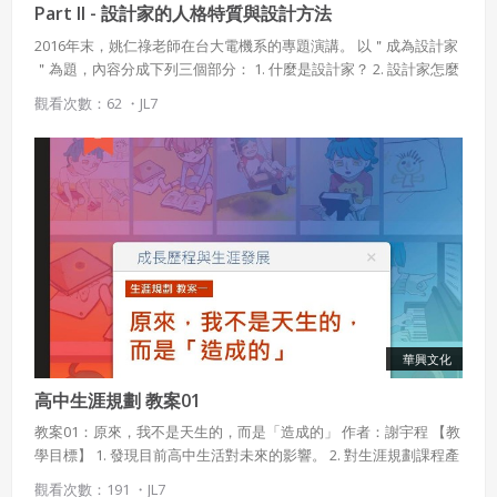
Part II - 設計家的人格特質與設計方法
2016年末，姚仁祿老師在台大電機系的專題演講。 以＂成為設計家
＂為題，內容分成下列三個部分： 1. 什麼是設計家？ 2. 設計家 怎麼
做設計？ 3. 為什麼 現代世界 需要設計家？
觀看次數：62 ・
JL7
華興文化
高中生涯規劃 教案01
教案01：原來，我不是天生的，而是「造成的」 作者：謝宇程 【教
學目標】 1. 發現目前高中生活對未來的影響。 2. 對生涯規劃課程產
生好奇，願意積極學習。 3. 能聯想現在的生活在未來可能造成的後
觀看次數：191 ・
JL7