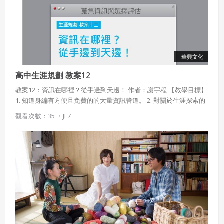
華興文化
高中生涯規劃 教案12
教案12：資訊在哪裡？從手邊到天邊！ 作者：謝宇程 【教學目標】
1. 知道身編有方便且免費的的大量資訊管道。 2. 對關於生涯探索的
各種資訊感到好奇與趣味。 3. 擅長操作相關網站，找尋自己需要的
觀看次數：35 ・
JL7
資料。 【課程說明】 現在的學生已經是「網路原住民」，網際網路
工具是他們的最大優勢，了解愈多關於學校、科系、職業和升學資
訊，愈能找到自己的路徑與策略。