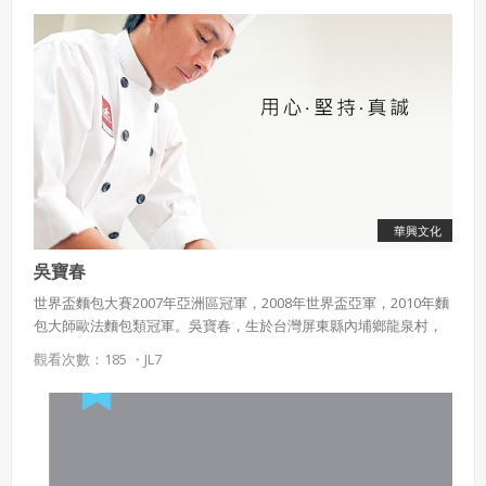
華興文化
吳寶春
世界盃麵包大賽2007年亞洲區冠軍，2008年世界盃亞軍，2010年麵
包大師歐法麵包類冠軍。吳寶春，生於台灣屏東縣內埔鄉龍泉村，
為台灣知名麵包師。
觀看次數：185 ・
JL7