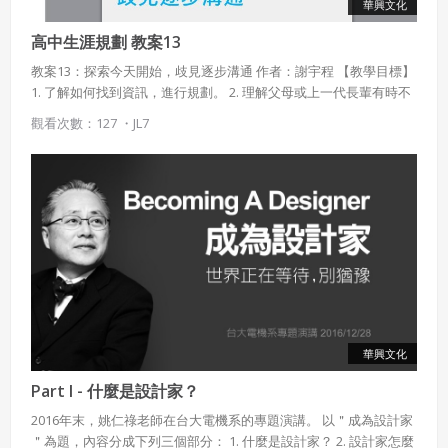
華興文化
高中生涯規劃 教案13
教案13：探索今天開始，歧見逐步溝通 作者：謝宇程 【教學目標】
1. 了解如何找到資訊，進行規劃。 2. 理解父母或上一代長輩有時不
贊成兒女選擇的背後原因。 3. 能夠用資料、做計畫、提方案，和父
觀看次數：127 ・
JL7
母說明自己的選擇。 【課程說明】 由於世代落差，子女常感覺難以
和父母討論生涯課題。 但其實如果兒女能理解父母的疑慮，用對的
方式溝通，問題可以減少。 這一個單元旨在引導同學們，如何匯整
生涯資訊，不僅給自己答案，也能讓父母安心。
華興文化
Part I - 什麼是設計家？
2016年末，姚仁祿老師在台大電機系的專題演講。 以＂成為設計家
＂為題，內容分成下列三個部分： 1. 什麼是設計家？ 2. 設計家 怎麼