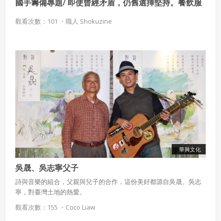
國手籌備專題/ 即使曾經矛盾，仍舊選擇堅持。餐飲服
務國手 楊詠淇
觀看次數：101 ・
職人 Shokuzine
使用 Facebook 帳號註冊
使用 Google 帳號註冊
緣會員有意願吉寶知識系統（本系統），經註冊本
使用 Facebook 帳號登入
系統表示您同意會員合約：
使用 Google 帳號登入
一、定義條款
華興文化
授權內容：係指吉寶系統有限公司（吉寶系統公司）所有或
吳晟、吳志寧父子
經授權使用而置放於吉寶知識系統網站或系統內之著作物。
衍生著作：係指就授權內容改作之創作。
詩與音樂的組合，父親與兒子的合作，這份美好都源自吳晟、吳志
寧，對臺灣土地的熱愛。
二、會員規範
觀看次數：155 ・
Coco Liaw
會員同意遵守本系統之會員規範、著作權條款及隱私權政