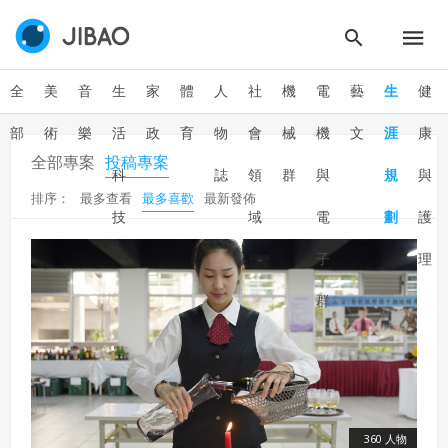
全
美
音
生
家
體
人
社
機
電
藝
生
健
部
術
樂
活
政
育
物
會
械
機
文
涯
康
全部專案
投稿專案
科
誌
領
群
與
規
與
排序：
最多查看
最多喜歡
最新發佈
技
域
電
劃
護
子
理
群
360 人物