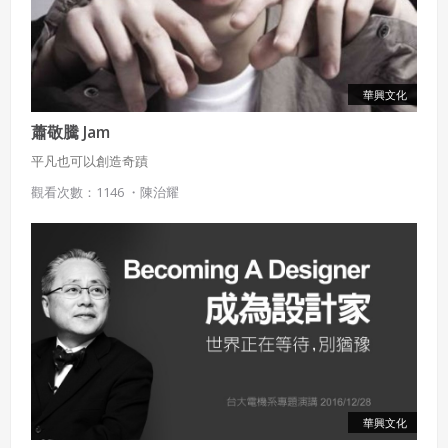
華興文化
蕭敬騰 Jam
平凡也可以創造奇蹟
觀看次數：1146 ・
陳治耀
華興文化