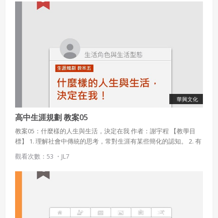
策。
已閱讀
使用條款
和
隱私政策
我同意上述會員條款
違反前項約定者，本系統得終止會員資格。
同意上述條款，確定註冊
已經有註冊帳號了嗎？點擊
立刻登入
三、著作權授權
會員得於本系統內使用授權內容，除經著作權人有標示採取
還沒有註冊帳號嗎？點擊
立刻註冊
創用CC授權或其他授權者，會員不得重製、轉載、散布或類
似方法流通授權內容。
本系統防盜拷措施或類似措施，會員不得予以破解、破壞或
華興文化
以其他方法規避。
高中生涯規劃 教案05
會員使用本系統之費用，由吉寶系統公司定之並按月收取。
吉寶系統公司得不定期公告與調整費用。
教案05：什麼樣的人生與生活，決定在我 作者：謝宇程 【教學目
標】 1. 理解社會中傳統的思考，常對生涯有某些簡化的認知。 2. 有
四、會員授權
勇氣用不同的角度檢視這些社會的框架與既定期待。 3. 對於非社會
想起密碼了嗎？點擊
立刻登入
觀看次數：53 ・
JL7
常俗、常見的生涯方式，有能力進行思考及分析。 【課程說明】 其
會員享有其創作之衍生著作的著作權，但會員同意吉寶系統
實，對許多學生而言，問題不在於「缺乏生涯規劃」；正好相反，
公司得於該著作權存續期間內無償使用，包括再授權之權
利。
他們的問題在於，在他們真正思考判斷之前，社會上對於生涯的樣
貌早就有了各種僵固的成見；這些成見可能限制了學生做出更好的
本條約定不因本合約終止而失效。
生涯規劃，甚至可能過時及錯誤。 學生們需要能辨識這些成見並非
「必然正確」，並且打開對生涯的想像力，才可能做出更好的生涯
五、聲明保證