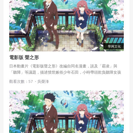
規劃課上，儘量不要讓學生認為：自己一定(只)是怎樣的人，未來也
就一定(只能)成為什麼樣的人。
華興文化
電影版 聲之形
日本動畫片《電影版聲之形》改編自同名漫畫，談及「霸凌」與
「聽障」等議題，描述憤世嫉俗少年石田，小時帶頭欺負聽障女孩
西宮硝子，最後卻在一場惡作劇下反被霸凌關閉心門，甚至萌生輕
觀看次數：57 ・
吳榮浲
生念頭。長大後他與西宮相遇，替年幼無知的幼稚行為懺悔，2人關
係也隨之改變。該片在日本以「鼓起勇氣，向你傳達我的心聲」作
為宣傳標語深具教育意義，在台上映後，台北票房也成功飆破百萬