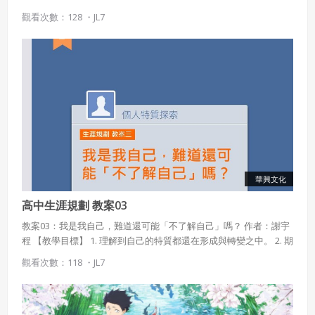
做設計？ 3. 為什麼 現代世界 需要設計家？
觀看次數：128 ・
JL7
華興文化
高中生涯規劃 教案03
教案03：我是我自己，難道還可能「不了解自己」嗎？ 作者：謝宇
程 【教學目標】 1. 理解到自己的特質都還在形成與轉變之中。 2. 期
待透過一系列的努力，積極建構自己的特質。 3. 至少設立一個具體
觀看次數：118 ・
JL7
的特質養成目標，在可預見的未來達成。 【課程說明】 在其他出版
社的教材中，通常第二章的重點都放在用各種檢測方法確認學生的
自我特質。 但其實，學生在這個階段，許多特質仍尚待建立，無論
是興趣或價值觀，都還在變化之中。 建議在高中階段，尤其是生涯