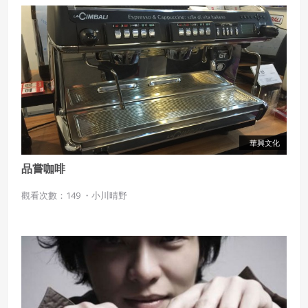
子的媽媽一樣，堅定而不失溫柔。 當他們認真編織時……所謂的
愛，並無不同。
華興文化
品嘗咖啡
觀看次數：149 ・
小川晴野