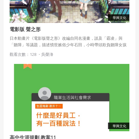
華興文化
電影版 聲之形
日本動畫片《電影版聲之形》改編自同名漫畫，談及「霸凌」與
「聽障」等議題，描述憤世嫉俗少年石田，小時帶頭欺負聽障女孩
西宮硝子，最後卻在一場惡作劇下反被霸凌關閉心門，甚至萌生輕
觀看次數：128 ・
吳榮浲
生念頭。長大後他與西宮相遇，替年幼無知的幼稚行為懺悔，2人關
係也隨之改變。該片在日本以「鼓起勇氣，向你傳達我的心聲」作
為宣傳標語深具教育意義，在台上映後，台北票房也成功飆破百萬
華興文化
高中生涯規劃 教案11