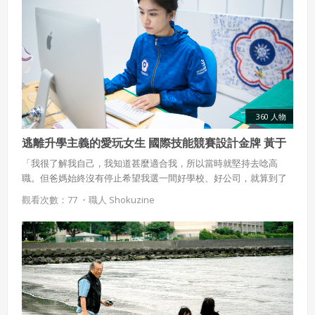
360 人物
逃離升學主義的愛玩女生 國際技能競賽設計金牌 黃于
貞
「我很了解我自己，我知道甚麼適合我，所以當時就堅持去唸高
職。但爸媽始終沒有停止希望我選一間好學校、好公司，就算到了
現在依然一樣，不過我很清楚我喜歡多樣化的生活。」 雖然在今
觀看次數：77 ・
職人 Shokuzine
年秋天，剛從科大畢業的黃于貞才從歐美的設計列強手中贏得國際
技能競賽設計類世界金牌，但黃于貞想了一下，依然覺得自己沒有
什麼特別，也堅持反對其他報導刻意把她說的家境清寒、刻苦耐勞
的形象，因為她認為，自己從小到大真的沒什麼特別的，甚至大部
分的時候也只是一個被升學主義蒙蔽的普通學生。若要真的想一個
對自己有所幫助的特質，那就只是愛玩吧！就和許多孩子一樣，有
那麼點調皮、一點叛逆，是個讓爸媽覺得總是在唱反調的愛玩女
生。 誰說「愛玩」一定不好，黃于貞用自己的生命故事來告訴大