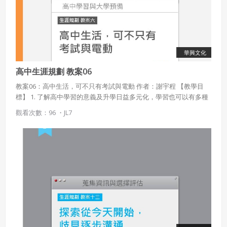
規劃。 這個教案即是協助學生洞悉外在社會對職責與角色的僵固期
待，減少這些「一定要」、「一定不行」的見解，對學生的影響。
會員聲明並保證會員於使用本系統時創作、上傳或張貼的著
作物，會員享有所有權或經合法授權。
在此同時，也讓學生明白，做特別的事、和社會不同步調，也不可
避免地有它的辛苦和代價。
如會員違反前項約定致吉寶系統公司遭追訴、請求或求償
者，吉寶系統公司應立即通知會員，必要時本系統得移除爭
華興文化
議內容。會員應協助相關程序並負擔吉寶系統公司因此所生
支出（包括律師費用）、損害及損失。
高中生涯規劃 教案06
教案06：高中生活，可不只有考試與電動 作者：謝宇程 【教學目
六、終止
標】 1. 了解高中學習的意義及升學日益多元化，學習也可以有多種
面貌。 2. 期待更豐富多元的高中生活，並且相信這種高中生活對升
會員違反本合約或本系統任一規定者，吉寶系統公司得終止
觀看次數：96 ・
JL7
學、生涯有益。 3. 以新的方式、思維安排高中生活。 【課程說明】
本合約。
看待高中有兩種極端的方式，兩種都對學生不利： 一種是認為高中
本合約終止後，會員不得對吉寶系統公司主張任何費用、補
就是衝刺升學與拼大學的過程；一種是過一日算一日，缺乏長遠的
償或賠償。
思考和目標。 因此這節課希望可以給學生更完整、全面、平衡的視
野：高中階段，升學是重要的，但不是唯一的目標。 其他的目標也
七、合意管轄
很重要，對現在和未來都有利，而且其實也有利於升學。
雙方合意專以臺灣臺北地方法院為第一審管轄法
院。