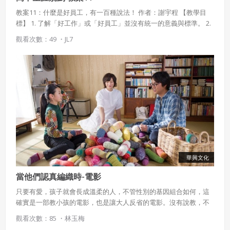
教案11：什麼是好員工，有一百種說法！ 作者：謝宇程 【教學目
標】 1. 了解「好工作」或「好員工」並沒有統一的意義與標準。 2.
有興趣探索更多職業領域的實況，並了解這些領域如何定義「好工
觀看次數：49 ・
JL7
作」或「好員工」。 3. 能夠找到門路、管道、方法，蒐集關於各種
職業領域的現況與發展方向。 【課程說明】 臺灣的傳統價值觀，常
常讓學生以為好員工就是學歷好、服從聽話、勤奮努力，但這種形
象不見得適用於各行各業，其實也不見得有利於臺灣整體產業提
升。 本課程旨在讓學生了解處在快速變遷中的職場的多元性。
華興文化
當他們認真編織時-電影
只要有愛，孩子就會長成溫柔的人，不管性別的基因組合如何，這
確實是一部教小孩的電影，也是讓大人反省的電影。沒有說教，不
悶，很日常，讓人落淚。我們愛自己所愛的人，也要祝福他人選擇
觀看次數：85 ・
林玉梅
自己所愛的權利，我希望在捍衛自己主張想法的時候，也可以跟凜