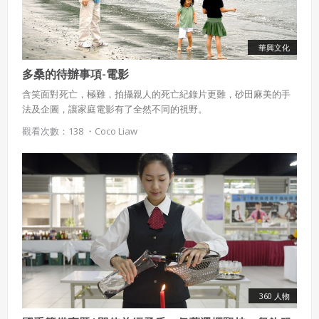
家，人沒有缺點，只有沒有被發掘和利用的特點而已。
華興文化
多桑的待辦事項-電影
含笑面對死亡，極難，拍攝親人的死亡紀錄片更難，砂田麻美的手
法及企圖，讓家庭電影有了全然不同的視野。
觀看次數：138 ・
Coco Liaw
360 人物