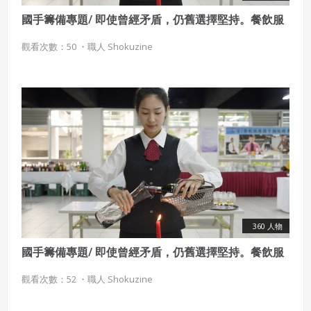
國手籌備專題/ 即使曾經矛盾，仍舊選擇堅持。餐飲服
務國手 楊詠淇
觀看次數：50 ・
職人 Shokuzine
360 人物
國手籌備專題/ 即使曾經矛盾，仍舊選擇堅持。餐飲服
務國手 楊詠淇
觀看次數：52 ・
職人 Shokuzine