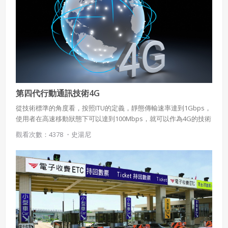
五、聲明保證
會員聲明並保證會員於使用本系統時創作、上傳或張貼的著
作物，會員享有所有權或經合法授權。
如會員違反前項約定致吉寶系統公司遭追訴、請求或求償
者，吉寶系統公司應立即通知會員，必要時本系統得移除爭
議內容。會員應協助相關程序並負擔吉寶系統公司因此所生
支出（包括律師費用）、損害及損失。
第四代行動通訊技術4G
從技術標準的角度看，按照ITU的定義，靜態傳輸速率達到1Gbps，
六、終止
使用者在高速移動狀態下可以達到100Mbps，就可以作為4G的技術
之一。為全球目前市面上最普遍的高速網路。
會員違反本合約或本系統任一規定者，吉寶系統公司得終止
觀看次數：4378 ・
史湯尼
本合約。
本合約終止後，會員不得對吉寶系統公司主張任何費用、補
償或賠償。
七、合意管轄
雙方合意專以臺灣臺北地方法院為第一審管轄法
院。