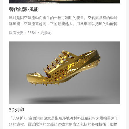
替代能源-風能
風能是因空氣流動而產生的一種可利用的能量。空氣流具有的動能
稱風能。空氣流速越高，它的動能越大。用風車可以把風的動能轉
化為有用的機械能；而用風力發動機可以把風的動能轉化爲有用的
觀看次數：3584 ・
史湯尼
電力，方法是透過傳動軸，將轉子（由以空氣動力推動的扇葉組
成）的旋轉動力傳送至發電機。全世界以風力產生的電力在2008年
共約2192億度，當年風力供應電力佔全世界用電量的1%，在2014年
使用 Facebook 帳號註冊
時全球風力發電量已增長到佔總用電量3%。風能雖然對大多數國家
而言還不是主要的能源，但在2000年到2015年之間已經成長了二十
使用 Google 帳號註冊
四倍。
緣會員有意願吉寶知識系統（本系統），經註冊本
使用 Facebook 帳號登入
系統表示您同意會員合約：
使用 Google 帳號登入
一、定義條款
授權內容：係指吉寶系統有限公司（吉寶系統公司）所有或
經授權使用而置放於吉寶知識系統網站或系統內之著作物。
3D列印
衍生著作：係指就授權內容改作之創作。
「3D列印」這個詞的原意是指順序地將材料沉積到粉末層噴墨列印
頭的過程。最近此詞的含義已經擴大到廣泛包括的各種技術，如擠