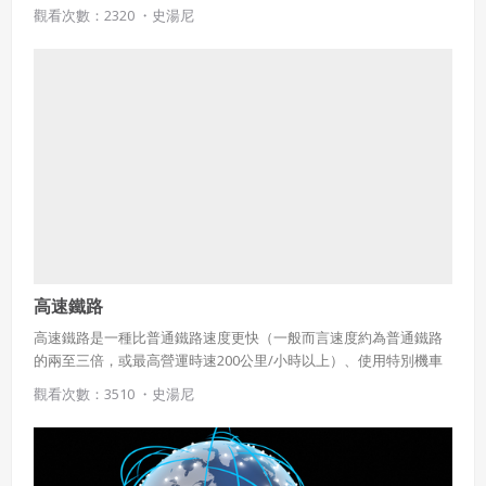
二、會員規範
壓和燒結過程。技術標準一般使用「增量製造」這個術語來表達這
觀看次數：2320 ・
史湯尼
個廣泛含義，因在科技、醫療甚至衣著上皆有實驗成功的例子，為
會員同意遵守本系統之會員規範、著作權條款及隱私權政
近年來最熱門的技術之一。
策。
已閱讀
使用條款
和
隱私政策
我同意上述會員條款
違反前項約定者，本系統得終止會員資格。
同意上述條款，確定註冊
已經有註冊帳號了嗎？點擊
立刻登入
三、著作權授權
會員得於本系統內使用授權內容，除經著作權人有標示採取
還沒有註冊帳號嗎？點擊
立刻註冊
創用CC授權或其他授權者，會員不得重製、轉載、散布或類
似方法流通授權內容。
本系統防盜拷措施或類似措施，會員不得予以破解、破壞或
以其他方法規避。
會員使用本系統之費用，由吉寶系統公司定之並按月收取。
高速鐵路
吉寶系統公司得不定期公告與調整費用。
高速鐵路是一種比普通鐵路速度更快（一般而言速度約為普通鐵路
的兩至三倍，或最高營運時速200公里/小時以上）、使用特別機車
四、會員授權
車輛與專用軌道的鐵路運輸系統。廣義的高速鐵路指使用固定軌道
想起密碼了嗎？點擊
立刻登入
觀看次數：3510 ・
史湯尼
或管道的高速運輸系統，所以諸如磁懸浮等也是高速鐵路的一種。
會員享有其創作之衍生著作的著作權，但會員同意吉寶系統
公司得於該著作權存續期間內無償使用，包括再授權之權
除非特別說明，一般專指其中的高速輪軌運輸系統。高速鐵路是綜
利。
合概念，既指路軌和供電網也包括高速列車和通信等等。
本條約定不因本合約終止而失效。