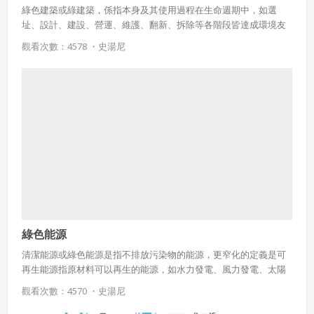
綠色建築或綠建築，係指本身及其使用過程在生命週期中，如選
址、設計、建設、營運、維護、翻新、拆除等各階段皆達成環境友
善與資源有效運用的一種建築。換言之，綠色建築在設計上試圖從
觀看次數：4578 ・
史湯尼
人造建築與自然環境之間取得一個平衡點。而綠色建築的實作擴充
並補足古典建築設計對於經濟效益、實用性、耐用度以及舒適度方
面的不足。
綠色能源
清潔能源或綠色能源是指不排放污染物的能源，更窄化的定義是可
再生能源指原材料可以再生的能源，如水力發電、風力發電、太陽
能、生物能（沼氣）、地熱能、海潮能、海水溫差發電等，目前兩
觀看次數：4570 ・
史湯尼
者幾乎是同義詞，可再生能源不存在能源耗竭的可能，因此日益受
到許多國家的重視，尤其是能源短缺的國家。