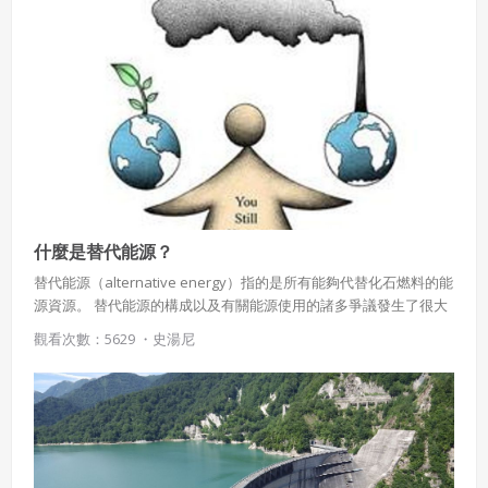
電 核技術，核能的應用，包括核動力、核醫學、核武器
什麼是替代能源？
替代能源（alternative energy）指的是所有能夠代替化石燃料的能
源資源。 替代能源的構成以及有關能源使用的諸多爭議發生了很大
變化。如今，伴隨著可選擇能源的增加以及能源使用目的的多樣
觀看次數：5629 ・
史湯尼
性，人們在是否將一種能源劃分為替代能源上產生了很大分歧。