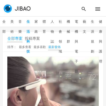
全
美
音
生
家
體
人
社
機
電
藝
生
健
部
術
樂
活
政
育
物
會
械
機
文
涯
康
全部專案
投稿專案
科
誌
領
群
與
規
與
排序：
最多查看
最多喜歡
最新發佈
技
域
電
劃
護
子
理
群