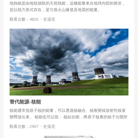
地熱能是由地殼抽取的天然熱能，這種能量來自地球內部的熔岩，
並以熱力形式存在，是引致火山爆發及地震的能量。
觀看次數：4826 ・
史湯尼
替代能源-核能
核能通常指原子核的能量，可以透過核融合、核裂變或放射性核衰
變釋放出來。 核能也可以指： 核結合能，將原子核裏的核子分開所
需的能量 核能 (雕塑)，Henry Moore製作的青銅雕塑，放在芝加哥
觀看次數：2907 ・
史湯尼
大學：美國 核勢能，粒子在原子核裏的勢能 核動力（英語：
nuclear power，也稱原子能或核能）使用持續的核裂變產生熱和