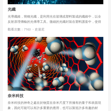
光纖
光導纖維，簡稱光纖，是利用光在玻璃或塑料製成的纖維中，以全
反射原理傳輸的光傳導工具。微細的光纖封裝在塑料護套中，使得
它能夠彎曲而不至於斷裂。 由於訊息在光導纖維的傳輸損失比電在
觀看次數：7163 ・
史湯尼
電線傳導的損耗低得多，更因為主要生產原料是矽，蘊藏量極大，
較易開採，所以價格很便宜，促使光纖被用作長距離的訊息傳遞媒
介。隨著光纖的價格進一步降低，光纖也被用於醫療和娛樂的用
途。
奈米科技
奈米科技的神奇之處在於物質在奈米尺度下所擁有的量子和表面現
象，因此可能可以有許多重要的應用，也可以製造許多有趣的材