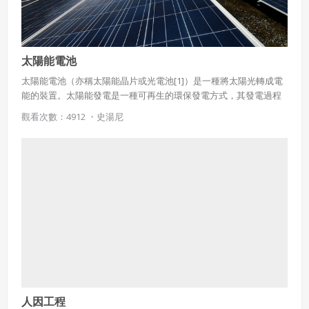
太陽能電池
太陽能電池（亦稱太陽能晶片或光電池[1]）是一種將太陽光轉成電
能的裝置。太陽能發電是一種可再生的環保發電方式，其發電過程
中不會產生二氧化碳等溫室氣體，因此不會對環境造成污染。
觀看次數：4912 ・
史湯尼
人因工程