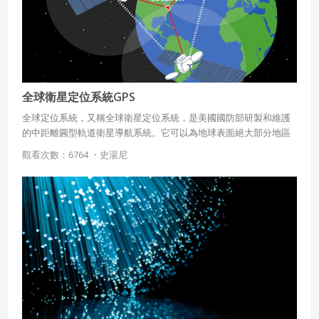
全球衛星定位系統GPS
全球定位系統，又稱全球衛星定位系統，是美國國防部研製和維護
的中距離圓型軌道衛星導航系統。它可以為地球表面絕大部分地區
（98%）提供準確的定位、測速和高精度的時間標準。全球定位系
觀看次數：6764 ・
史湯尼
統可滿足位於全球任何地方或近地空間的軍事用戶連續精確的三維
位置、三維運動和時間的需要。該系統包括太空中的24顆GPS衛
星、地面上1個主控站、3個數據注入站和5個監測站及作為用戶端的
GPS接收機。最少只需其中3顆衛星，就能迅速確定用戶端在地球上
所處的位置及海拔高度，收聯接到的衛星數越多，解碼出來的位置
就越精確。