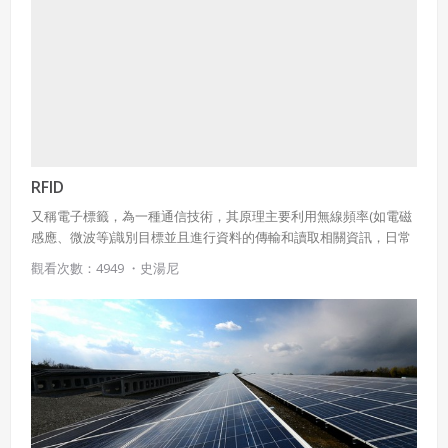
的檢測。
RFID
又稱電子標籤，為一種通信技術，其原理主要利用無線頻率(如電磁
感應、微波等)識別目標並且進行資料的傳輸和讀取相關資訊，日常
生活中常見之應用。
觀看次數：4949 ・
史湯尼