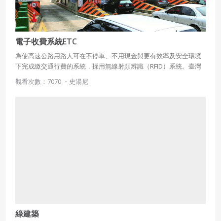
電子收費系統ETC
為使高速公路用路人可在不停車、不用現金與更有效率及安全環境
下完成繳交通行費的系統，採用無線射頻辨識（RFID）系統。臺灣
於2011年9月開始以首次安裝免費的方式推廣試用，收費門架則配合
觀看次數：7070 ・
史湯尼
國道轉換為計程收費，改為安裝在交流道前後的主線車道上，這種
設計比國際慣用在交流道出入口設置的方式精簡許多。
綠建築