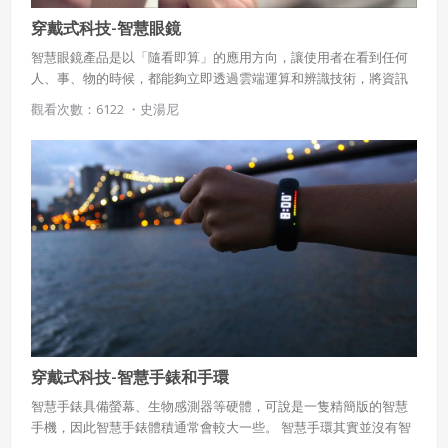
穿戴式科技-智慧眼鏡
智慧眼鏡產品是以「隨看即算」的應用方向，讓使用者在看到任何
人、事、物的時候，都能夠立即透過雲端運算和辨識技術，將資訊
即時投射至鏡片上或產生擴增實境（AR）的畫面，讓使用者不必動
觀看次數：6122 ・
史湯尼
手查詢，便可隨時隨地獲得眼前所看到的各種景象的相關資訊。
穿戴式科技-智慧手錶和手環
智慧手錶具備螢幕、生物感測器等硬體，可說是一隻精簡版的智慧
手機，因此智慧手錶體積通常會較大一些。 智慧手環其實並沒有智
慧的功能，多半僅是紀錄人體的各種動作或生理訊號，並且將資訊