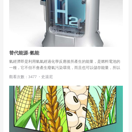
替代能源-氫能
氫經濟即是利用氫氣經過化學反應後所產生的能量，是燃料電池的
一種，它不但不會產生廢氣污染環境，而且也可以儲存能量，所以
是目前正在研究大量生產的方法。
觀看次數：3477 ・
史湯尼