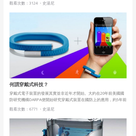
觀看次數：3124 ・
史湯尼
透過藍芽上傳到手機，最後由APP或雲端來對資訊做統整以及視覺
化。
何謂穿戴式科技？
穿戴式電子裝置的發展其實並非近年才開始。大約在20年前美國國
防研究機構DARPA便開始研究穿戴式裝置在國防上的應用，約5年前
國際上開始發展穿戴式智慧輔具，輔助人類機能障礙。 智慧型手機
觀看次數：6771 ・
史湯尼
大量普及後，許多新創公司發表智慧手錶。直到近年Sony、
Samsung、Google等主要廠商真正發表穿戴式智慧裝置後，人們
才意識到穿戴式電子裝置的時代來臨了。