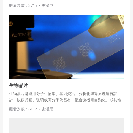
質。
觀看次數：5715 ・
史湯尼
生物晶片
生物晶片是運用分子生物學、基因資訊、分析化學等原理進行設
計，以矽晶圓、玻璃或高分子為基材，配合微機電自動化、或其他
精密加工技術，所製作之高科技元件，有如半導體晶片一般能快速
觀看次數：6152 ・
史湯尼
進行繁複運算；生物晶片具有快速、精確、低成本之生物分析檢驗
能力。在分子生物學，生物晶片基本上是小型化的實驗室，可以同
時執行數百個或數千個生化反應。生物晶片使研究人員能夠快速篩
選大量的生物分析物用於各種目的，從疾病的診斷到生物恐怖主義