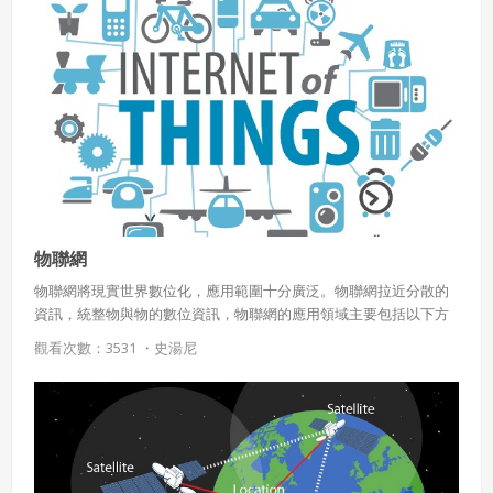
物聯網
物聯網將現實世界數位化，應用範圍十分廣泛。物聯網拉近分散的
資訊，統整物與物的數位資訊，物聯網的應用領域主要包括以下方
面：運輸和物流領域、健康醫療領域範圍、智慧環境（家庭、辦
觀看次數：3531 ・
史湯尼
公、工廠）領域、個人和社會領域等，具有十分廣闊的市場和應用
前景。