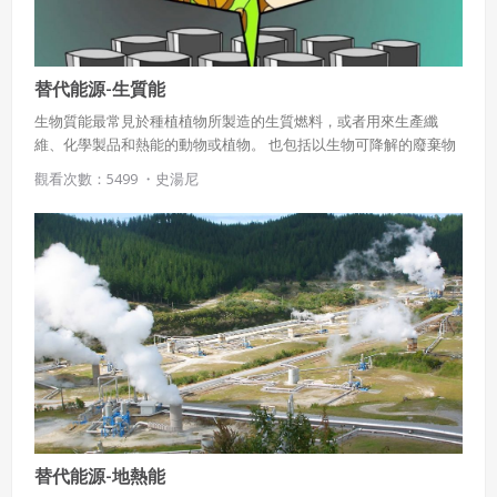
替代能源-生質能
生物質能最常見於種植植物所製造的生質燃料，或者用來生產纖
維、化學製品和熱能的動物或植物。 也包括以生物可降解的廢棄物
（Biodegradable waste）製造的燃料。 但那些已經變質成為煤炭
觀看次數：5499 ・
史湯尼
或石油等的有機物質除外。
替代能源-地熱能