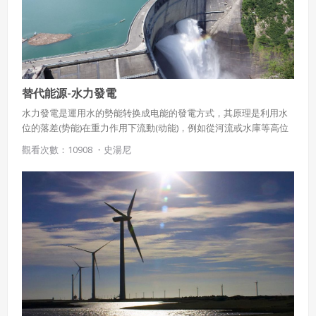
替代能源-水力發電
水力發電是運用水的勢能转换成电能的發電方式，其原理是利用水
位的落差(势能)在重力作用下流動(动能)，例如從河流或水庫等高位
水源引水流至較低位處，流的水流推動輪機使之旋轉，帶動發電機
觀看次數：10908 ・
史湯尼
發電。