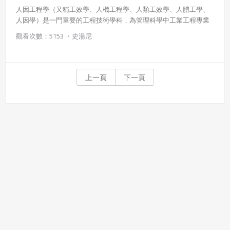
人因工程學（又稱工效學、人機工程學、人類工效學、人體工學、
人因學）是一門重要的工程技術學科，為管理科學中工業工程專業
的一個分支，是研究人和機器、環境的相互作用及其合理結合，使
觀看次數：5153 ・
史湯尼
設計的機器和環境系統適合人的生理及心理等特點，達到在生產中
提高效率、安全、健康和舒適目的的一門科學。
上一頁
下一頁