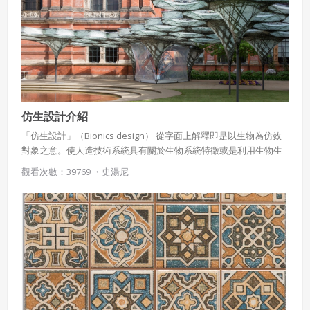
仿生設計介紹
「仿生設計」（Bionics design） 從字面上解釋即是以生物為仿效
對象之意。使人造技術系統具有關於生物系統特徵或是利用生物生
命系統的可靠性、靈敏性、連續性、精巧性、節約性等特徵，藉由
觀看次數：39769 ・
史湯尼
認識、了解生命體活動的本質與規律，建立科學數據和應用原理。