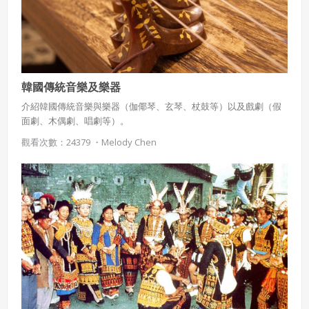
韓國傳統音樂及樂器
介紹韓國傳統音樂與樂器（伽倻琴、玄琴、杖鼓等）以及戲劇（假
面劇、木偶劇、唱劇等）。
觀看次數：24379 ・
Melody Chen