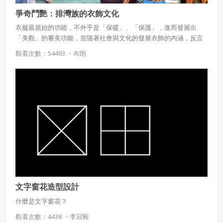
爭奇鬥艷：排灣族的衣飾文化
衣服最原始的功能，不外乎是「保暖」、「保護」，進而發展出
「美觀」的審美功能，並隨著社會與文化的發展衣飾的內涵，反言
之，衣飾是文化性的呈現，體現群體的價值體系與美感經驗。臺灣
觀看次數：54493 ・
布朗
目前經官方認定的16族原住民族群，他們的衣飾由於各自文化的差
異性，發展出也有各自的審美與實際功用，其中，排灣族服飾以絢
麗華美著稱，而其服飾與文化間又有何關係呢？
文字窗花造型設計
什麼是文字窗花？
觀看次數：4438 ・
李冠毅