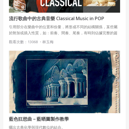
如會員違反前項約定致吉寶系統公司遭追訴、請求或求償
者，吉寶系統公司應立即通知會員，必要時本系統得移除爭
流行歌曲中的古典音樂 Classical Music in POP
議內容。會員應協助相關程序並負擔吉寶系統公司因此所生
支出（包括律師費用）、損害及損失。
引用部分在樂曲中的位置和份量，將形成不同的結構關係，某些屬
於附加或插入性質，如：前奏、間奏、尾奏，有時則佔據完整的篇
六、終止
幅，足以成為主要的段落，有些在主段，有些在副歌。花俏點的
觀看次數：13068 ・
林玉梅
話，還會有三拍改為四拍，將原曲性格扭曲轉變的情況。此外，向
會員違反本合約或本系統任一規定者，吉寶系統公司得終止
某位大師致敬，臨摹其風格的寫作手法卻較為少見 大家應該知道有
本合約。
不少流行歌曲使用到古典音樂的例子，旋律當然是最明顯的，節奏
本合約終止後，會員不得對吉寶系統公司主張任何費用、補
以及和聲則是其次，有些是直白的引用、拼貼，有些則是間接的隱
償或賠償。
晦暗示，這可以是一個值得研究的議題，多少讓領聽者有另一層的
思考。可惜的是，當追星的小歌迷發現了背後的古典音樂寶藏，是
七、合意管轄
否願意更進一步去認識這些偉大的作曲家，進而產生更多的延伸
呢？
雙方合意專以臺灣臺北地方法院為第一審管轄法
院。
藍色狂想曲－藍晒圖製作教學
曬出古典化學與現代數位的結合。