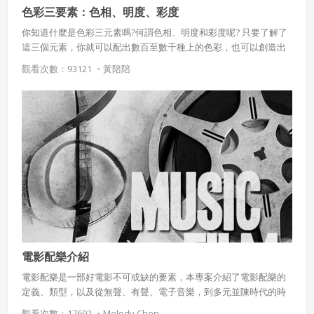
色彩三要素：色相、明度、彩度
你知道什麼是色彩三元素嗎?何謂色相、明度和彩度呢? 只要了解了
這三個元素，你就可以配出數百至數千種上的色彩，也可以創造出
屬於自己獨特個性的色彩。
觀看次數：93121 ・
黃陪陪
電影配樂介紹
電影配樂是一部好電影不可或缺的要素，本專案介紹了電影配樂的
定義、類型，以及從無聲、有聲、電子音樂，到多元並陳時代的時
期發展。
觀看次數：17692 ・
Melody Chen