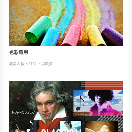
同意上述條款，確定註冊
已經有註冊帳號了嗎？點擊
立刻登入
三、著作權授權
會員得於本系統內使用授權內容，除經著作權人有標示採取
還沒有註冊帳號嗎？點擊
立刻註冊
創用CC授權或其他授權者，會員不得重製、轉載、散布或類
似方法流通授權內容。
本系統防盜拷措施或類似措施，會員不得予以破解、破壞或
以其他方法規避。
色彩應用
會員使用本系統之費用，由吉寶系統公司定之並按月收取。
吉寶系統公司得不定期公告與調整費用。
觀看次數：8181 ・
里歐黃
四、會員授權
想起密碼了嗎？點擊
立刻登入
會員享有其創作之衍生著作的著作權，但會員同意吉寶系統
公司得於該著作權存續期間內無償使用，包括再授權之權
利。
本條約定不因本合約終止而失效。
五、聲明保證
會員聲明並保證會員於使用本系統時創作、上傳或張貼的著
作物，會員享有所有權或經合法授權。