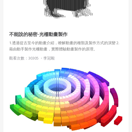
不能說的秘密-光柵動畫製作
1.透過從古至今的動畫介紹，瞭解動畫的種類及製作方式的演變 2.
藉由動手製作光柵動畫，實際體驗動畫製作的原理。
觀看次數：30305 ・
李冠毅