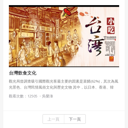
台灣飲食文化
觀光局曾調查吸引國際觀光客最主要的因素是菜餚(62%)，其次為風
光景色、台灣民情風俗文化與歷史文物 其中，以日本、香港、韓
國、與澳門觀光客最受台灣美食吸引 由此可知，台灣美食的形象深
觀看次數：12505 ・
吳榮浲
受國際認可一、整體飲食文化
上一頁
下一頁