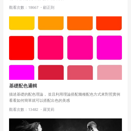
觀看次數：18667 ・
顧正則
基礎配色邏輯
描述基礎的配色理論， 並且利用理論搭配幾種配色方式來對照實例
看看如何簡單就可以搭配出色的美感
觀看次數：13482 ・
羅芙莉