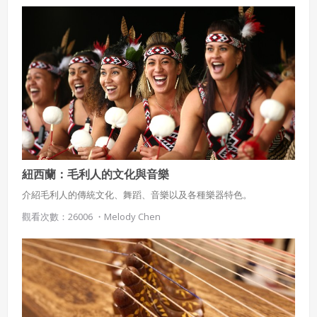
紐西蘭：毛利人的文化與音樂
介紹毛利人的傳統文化、舞蹈、音樂以及各種樂器特色。
觀看次數：26006 ・
Melody Chen