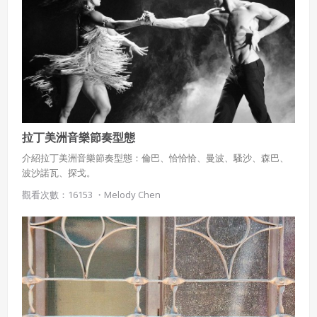
拉丁美洲音樂節奏型態
介紹拉丁美洲音樂節奏型態：倫巴、恰恰恰、曼波、騷沙、森巴、
波沙諾瓦、探戈。
觀看次數：16153 ・
Melody Chen