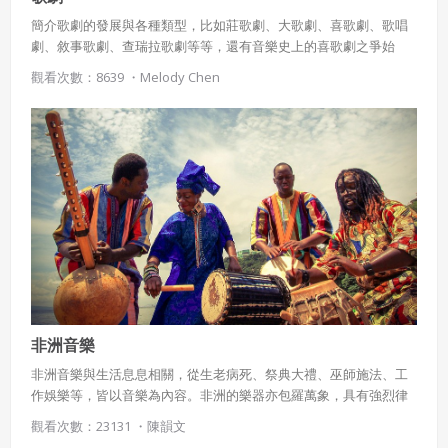
簡介歌劇的發展與各種類型，比如莊歌劇、大歌劇、喜歌劇、歌唱
劇、敘事歌劇、查瑞拉歌劇等等，還有音樂史上的喜歌劇之爭始
末。
觀看次數：8639 ・
Melody Chen
非洲音樂
非洲音樂與生活息息相關，從生老病死、祭典大禮、巫師施法、工
作娛樂等，皆以音樂為內容。非洲的樂器亦包羅萬象，具有強烈律
動感，其中以打擊樂器最具特色。
觀看次數：23131 ・
陳韻文