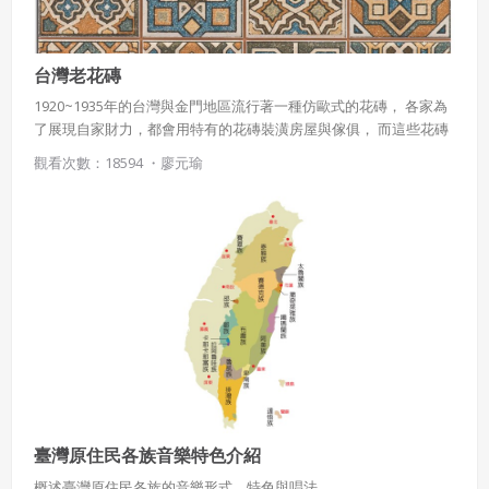
台灣老花磚
1920~1935年的台灣與金門地區流行著一種仿歐式的花磚， 各家為
了展現自家財力，都會用特有的花磚裝潢房屋與傢俱， 而這些花磚
除了有傳統歐式的花鳥圖紋外 更添加了許多東亞華人文化中的吉祥
觀看次數：18594 ・
廖元瑜
圖案
臺灣原住民各族音樂特色介紹
概述臺灣原住民各族的音樂形式、特色與唱法。