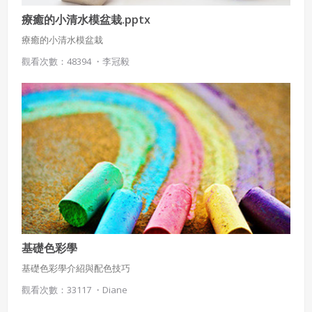
療癒的小清水模盆栽.pptx
療癒的小清水模盆栽
觀看次數：48394 ・
李冠毅
基礎色彩學
基礎色彩學介紹與配色技巧
觀看次數：33117 ・
Diane