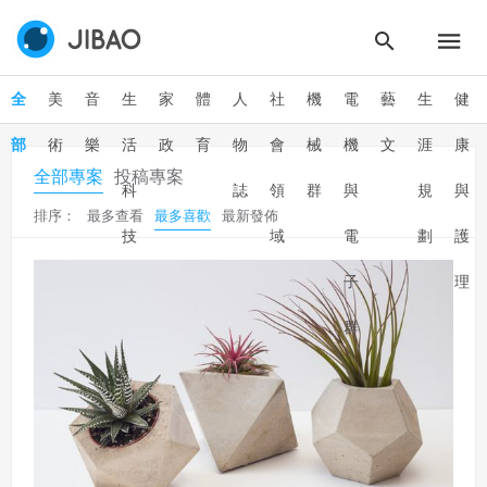
全
美
音
生
家
體
人
社
機
電
藝
生
健
部
術
樂
活
政
育
物
會
械
機
文
涯
康
全部專案
投稿專案
科
誌
領
群
與
規
與
排序：
最多查看
最多喜歡
最新發佈
技
域
電
劃
護
子
理
群