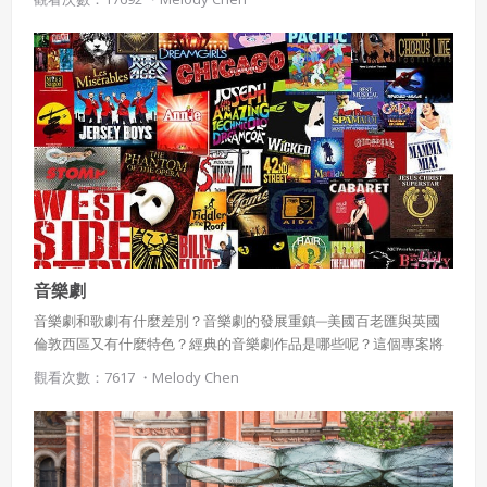
音樂劇
音樂劇和歌劇有什麼差別？音樂劇的發展重鎮─美國百老匯與英國
倫敦西區又有什麼特色？經典的音樂劇作品是哪些呢？這個專案將
一一為你介紹。
觀看次數：7617 ・
Melody Chen