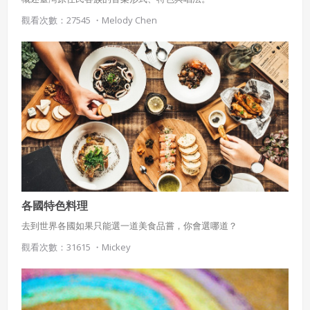
觀看次數：27545 ・
Melody Chen
使用 Facebook 帳號註冊
使用 Google 帳號註冊
緣會員有意願吉寶知識系統（本系統），經註冊本
使用 Facebook 帳號登入
系統表示您同意會員合約：
使用 Google 帳號登入
一、定義條款
授權內容：係指吉寶系統有限公司（吉寶系統公司）所有或
經授權使用而置放於吉寶知識系統網站或系統內之著作物。
各國特色料理
衍生著作：係指就授權內容改作之創作。
去到世界各國如果只能選一道美食品嘗，你會選哪道？
觀看次數：31615 ・
Mickey
二、會員規範
會員同意遵守本系統之會員規範、著作權條款及隱私權政
策。
已閱讀
使用條款
和
隱私政策
我同意上述會員條款
違反前項約定者，本系統得終止會員資格。