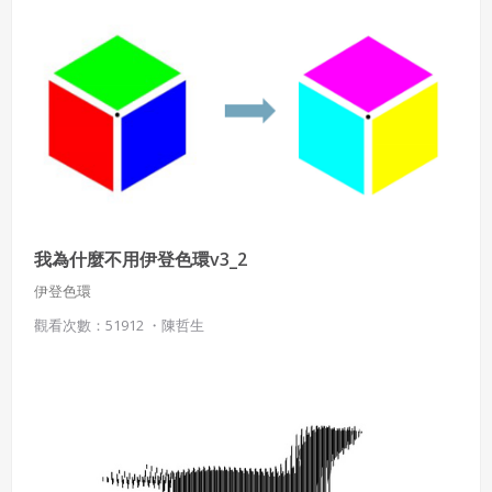
我為什麼不用伊登色環v3_2
伊登色環
觀看次數：51912 ・
陳哲生