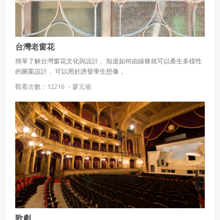
台灣老窗花
簡單了解台灣窗花文化與設計， 知道如何由線條就可以產生多樣性
的圖案設計， 可以用於誘發學生想像，
觀看次數：12216 ・
廖元瑜
歌劇