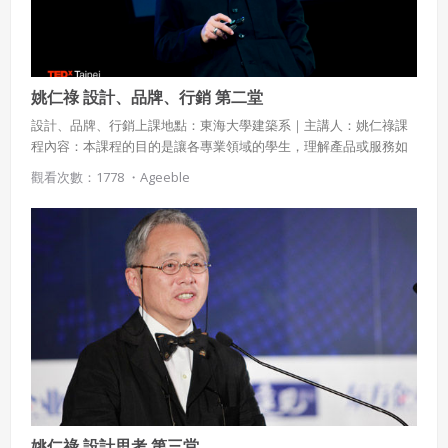
姚仁祿 設計、品牌、行銷 第二堂
設計、品牌、行銷上課地點：東海大學建築系｜主講人：姚仁祿課
程內容：本課程的目的是讓各專業領域的學生，理解產品或服務如
何運用設計，如何建構品牌，如何達成行銷的目的。課程涵蓋設
觀看次數：1778 ・
Ageeble
計、品牌與行銷的基本觀念，及設計＋品牌＋行銷與人類現在與未
來活動之間的關係，介紹二十一世紀人類行為、設計、品牌與市場
行銷的發展現況與前瞻，並以食、衣、住、行、育、樂的個案研究
為基礎，探討二十一世紀待開發的設計、品牌與行銷領域。
姚仁祿 設計思考 第三堂