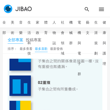
全
美
音
生
家
體
人
社
機
電
藝
生
健
部
術
樂
活
政
育
物
會
械
機
文
涯
康
全部專案
投稿專案
科
誌
領
群
與
規
與
排序：
最多查看
最多喜歡
最新發佈
技
域
電
劃
護
子
理
群