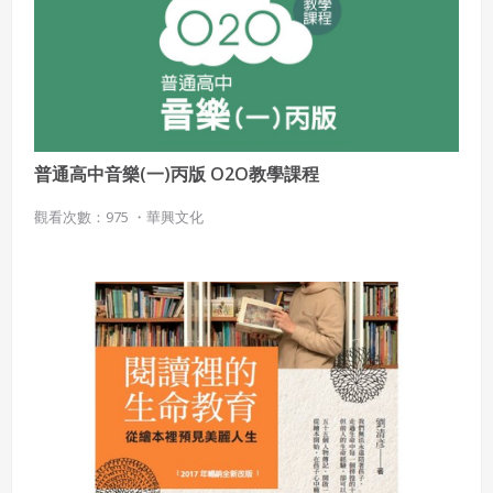
普通高中音樂(一)丙版 O2O教學課程
觀看次數：975 ・
華興文化