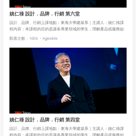
姚仁祿 設計．品牌．行銷 第六堂
設計、品牌、行銷上課地點：東海大學建築系｜主講人：姚仁祿課
程內容：本課程的目的是讓各專業領域的學生，理解產品或服務如
何運用設計，如何建構品牌，如何達成行銷的目的。課程涵蓋設
觀看次數：1656 ・
Ageeble
計、品牌與行銷的基本觀念，及設計＋品牌＋行銷與人類現在與未
來活動之間的關係，介紹二十一世紀人類行為、設計、品牌與市場
行銷的發展現況與前瞻，並以食、衣、住、行、育、樂的個案研究
為基礎，探討二十一世紀待開發的設計、品牌與行銷領域。
姚仁祿 設計．品牌．行銷 第四堂
設計、品牌、行銷上課地點：東海大學建築系｜主講人：姚仁祿課
程內容：本課程的目的是讓各專業領域的學生，理解產品或服務如