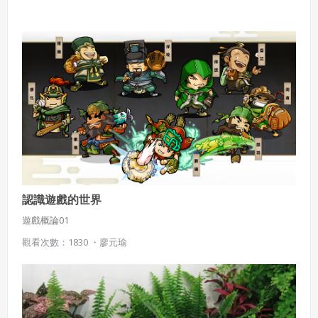
認識遊戲的世界
遊戲概論01
觀看次數：1830 ・
廖元瑜