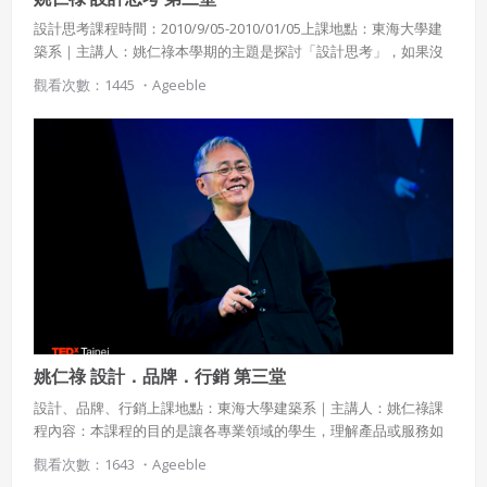
設計思考課程時間：2010/9/05-2010/01/05上課地點：東海大學建
築系｜主講人：姚仁祿本學期的主題是探討「設計思考」，如果沒
有設計思考的訓練，創意經常是天馬行空、無法落實。設計的基本
觀看次數：1445 ・
Ageeble
概念是要以直覺導航，並以知識續航。並探討社會為何需要新形態
領導人?
姚仁祿 設計．品牌．行銷 第三堂
設計、品牌、行銷上課地點：東海大學建築系｜主講人：姚仁祿課
程內容：本課程的目的是讓各專業領域的學生，理解產品或服務如
何運用設計，如何建構品牌，如何達成行銷的目的。課程涵蓋設
觀看次數：1643 ・
Ageeble
計、品牌與行銷的基本觀念，及設計＋品牌＋行銷與人類現在與未