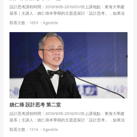
設計思考課程時間：2010/9/05-2010/01/05上課地點：東海大學建
築系｜主講人：姚仁祿本學期的主題是探討「設計思考」，如果沒
有設計思考的訓練，創意經常是天馬行空、無法落實。設計的基本
觀看次數：1659 ・
Ageeble
概念是要以直覺導航，並以知識續航。並探討社會為何需要新形態
領導人?
姚仁祿 設計思考 第二堂
設計思考課程時間：2010/9/05-2010/01/05上課地點：東海大學建
築系｜主講人：姚仁祿本學期的主題是探討「設計思考」，如果沒
有設計思考的訓練，創意經常是天馬行空、無法落實。設計的基本
觀看次數：1314 ・
Ageeble
概念是要以直覺導航，並以知識續航。並探討社會為何需要新形態