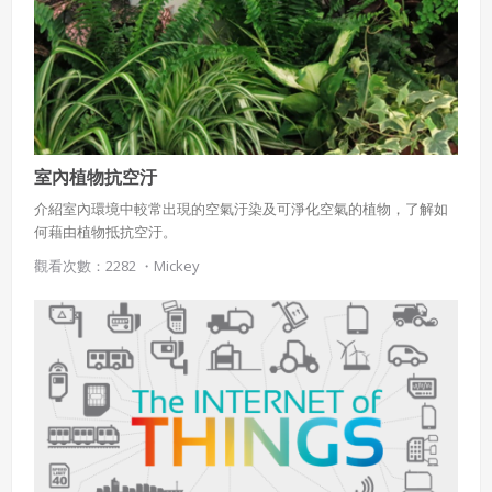
室內植物抗空汙
介紹室內環境中較常出現的空氣汙染及可淨化空氣的植物，了解如
何藉由植物抵抗空汙。
觀看次數：2282 ・
Mickey