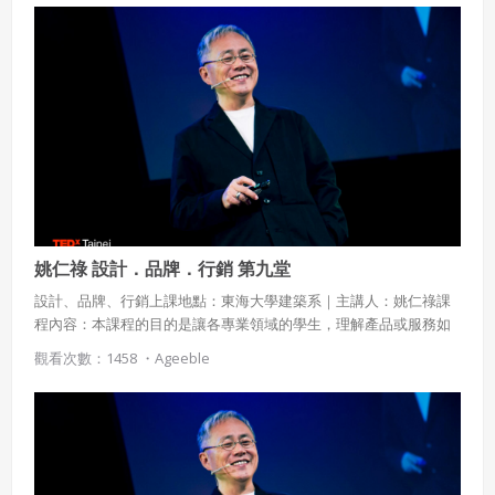
領導人?
姚仁祿 設計．品牌．行銷 第九堂
設計、品牌、行銷上課地點：東海大學建築系｜主講人：姚仁祿課
程內容：本課程的目的是讓各專業領域的學生，理解產品或服務如
何運用設計，如何建構品牌，如何達成行銷的目的。課程涵蓋設
觀看次數：1458 ・
Ageeble
計、品牌與行銷的基本觀念，及設計＋品牌＋行銷與人類現在與未
來活動之間的關係，介紹二十一世紀人類行為、設計、品牌與市場
行銷的發展現況與前瞻，並以食、衣、住、行、育、樂的個案研究
為基礎，探討二十一世紀待開發的設計、品牌與行銷領域。