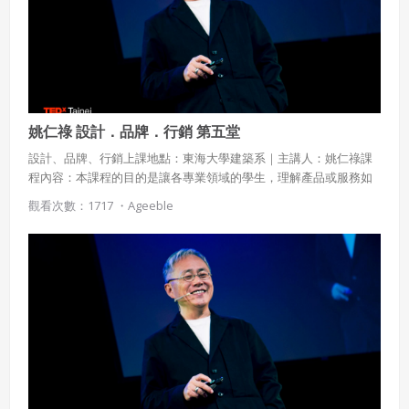
姚仁祿 設計．品牌．行銷 第五堂
設計、品牌、行銷上課地點：東海大學建築系｜主講人：姚仁祿課
程內容：本課程的目的是讓各專業領域的學生，理解產品或服務如
何運用設計，如何建構品牌，如何達成行銷的目的。課程涵蓋設
觀看次數：1717 ・
Ageeble
計、品牌與行銷的基本觀念，及設計＋品牌＋行銷與人類現在與未
來活動之間的關係，介紹二十一世紀人類行為、設計、品牌與市場
行銷的發展現況與前瞻，並以食、衣、住、行、育、樂的個案研究
為基礎，探討二十一世紀待開發的設計、品牌與行銷領域。