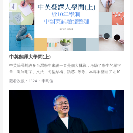
策。
已閱讀
使用條款
和
隱私政策
我同意上述會員條款
違反前項約定者，本系統得終止會員資格。
同意上述條款，確定註冊
已經有註冊帳號了嗎？點擊
立刻登入
三、著作權授權
會員得於本系統內使用授權內容，除經著作權人有標示採取
還沒有註冊帳號嗎？點擊
立刻註冊
創用CC授權或其他授權者，會員不得重製、轉載、散布或類
似方法流通授權內容。
本系統防盜拷措施或類似措施，會員不得予以破解、破壞或
中英翻譯大學問(上)
以其他方法規避。
中英筆譯對許多台灣學生來說一直是個大挑戰，考驗了學生的單字
會員使用本系統之費用，由吉寶系統公司定之並按月收取。
量、遣詞用字、文法、句型結構、語感...等等。本專案整理了近10
吉寶系統公司得不定期公告與調整費用。
年內學科能力測驗的中翻英試題，提供翻譯技巧、文法解析、字彙
觀看次數：1324 ・
李昀佳
表，期望對提升學生的筆譯能力有所幫助!
四、會員授權
想起密碼了嗎？點擊
立刻登入
會員享有其創作之衍生著作的著作權，但會員同意吉寶系統
公司得於該著作權存續期間內無償使用，包括再授權之權
利。
本條約定不因本合約終止而失效。
五、聲明保證