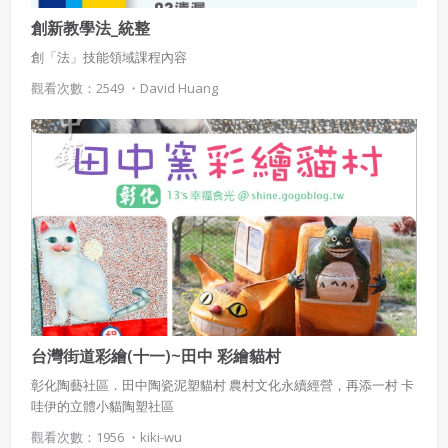
創新教學法_統整
創「法」技能領域課程內容
觀看次數：2549 ・
David Huang
台灣街道彩繪(十一)~田中 彩繪貓村
彰化陶藝社區．田中陶瓷泥塑貓村 農村文化永續經營，再添一村 卡
哇伊的立體小貓陶塑社區
觀看次數：1956 ・
kiki-wu