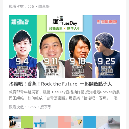
涯」的奇幻冒險
觀看次數：556 ・
想享學
使用 Facebook 帳號註冊
使用 Google 帳號註冊
緣會員有意願吉寶知識系統（本系統），經註冊本
使用 Facebook 帳號登入
系統表示您同意會員合約：
使用 Google 帳號登入
一、定義條款
搖滾吧！香蕉！Rock the Future! 一起開啟點子人
生！
授權內容：係指吉寶系統有限公司（吉寶系統公司）所有或
教育部青年發展署，超牆TuesDay直播抽好禮 想知道最Rocker的農
經授權使用而置放於吉寶知識系統網站或系統內之著作物。
民王繼維，如何組成「台青蕉樂團」用音樂「搖滾吧！香蕉」，唱
衍生著作：係指就授權內容改作之創作。
出年輕人的熱血與夢想，喚回大家愛香蕉的記憶嗎?請鎖定週二晚上
觀看次數：1756 ・
想享學
7點超牆TuesDay
二、會員規範
會員同意遵守本系統之會員規範、著作權條款及隱私權政