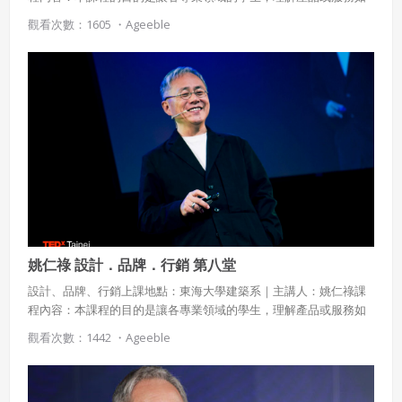
何運用設計，如何建構品牌，如何達成行銷的目的。課程涵蓋設
觀看次數：1605 ・
Ageeble
計、品牌與行銷的基本觀念，及設計＋品牌＋行銷與人類現在與未
來活動之間的關係，介紹二十一世紀人類行為、設計、品牌與市場
行銷的發展現況與前瞻，並以食、衣、住、行、育、樂的個案研究
為基礎，探討二十一世紀待開發的設計、品牌與行銷領域。
姚仁祿 設計．品牌．行銷 第八堂
設計、品牌、行銷上課地點：東海大學建築系｜主講人：姚仁祿課
程內容：本課程的目的是讓各專業領域的學生，理解產品或服務如
何運用設計，如何建構品牌，如何達成行銷的目的。課程涵蓋設
觀看次數：1442 ・
Ageeble
計、品牌與行銷的基本觀念，及設計＋品牌＋行銷與人類現在與未
來活動之間的關係，介紹二十一世紀人類行為、設計、品牌與市場
行銷的發展現況與前瞻，並以食、衣、住、行、育、樂的個案研究