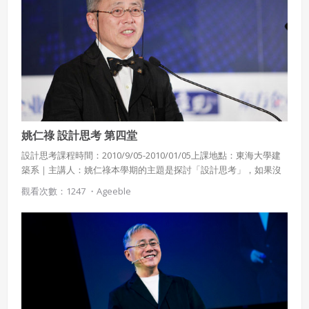
為基礎，探討二十一世紀待開發的設計、品牌與行銷領域。
姚仁祿 設計思考 第四堂
設計思考課程時間：2010/9/05-2010/01/05上課地點：東海大學建
築系｜主講人：姚仁祿本學期的主題是探討「設計思考」，如果沒
有設計思考的訓練，創意經常是天馬行空、無法落實。設計的基本
觀看次數：1247 ・
Ageeble
概念是要以直覺導航，並以知識續航。並探討社會為何需要新形態
領導人?