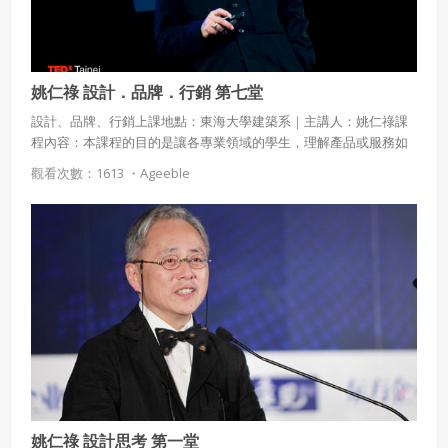
會員聲明並保證會員於使用本系統時創作、上傳或張貼的著
作物，會員享有所有權或經合法授權。
如會員違反前項約定致吉寶系統公司遭追訴、請求或求償
姚仁祿 設計．品牌．行銷 第七堂
者，吉寶系統公司應立即通知會員，必要時本系統得移除爭
議內容。會員應協助相關程序並負擔吉寶系統公司因此所生
設計、品牌、行銷上課地點：東海大學建築系｜主講人：姚仁祿課
支出（包括律師費用）、損害及損失。
程內容：本課程的目的是讓各專業領域的學生，理解產品或服務如
何運用設計，如何建構品牌，如何達成行銷的目的。課程涵蓋設
觀看次數：1613 ・
Ageeble
六、終止
計、品牌與行銷的基本觀念，及設計＋品牌＋行銷與人類現在與未
來活動之間的關係，介紹二十一世紀人類行為、設計、品牌與市場
會員違反本合約或本系統任一規定者，吉寶系統公司得終止
行銷的發展現況與前瞻，並以食、衣、住、行、育、樂的個案研究
本合約。
為基礎，探討二十一世紀待開發的設計、品牌與行銷領域。
本合約終止後，會員不得對吉寶系統公司主張任何費用、補
償或賠償。
七、合意管轄
雙方合意專以臺灣臺北地方法院為第一審管轄法
院。
姚仁祿 設計思考 第一堂