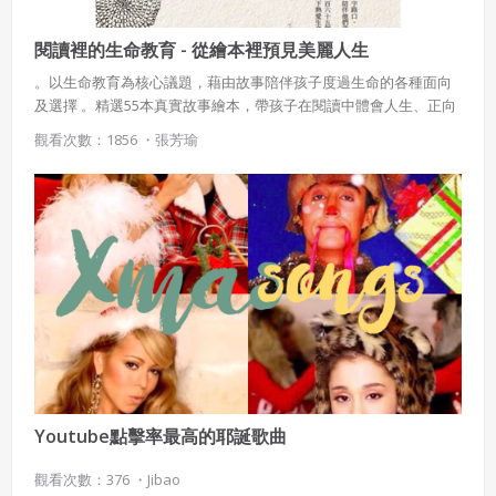
閱讀裡的生命教育 - 從繪本裡預見美麗人生
。以生命教育為核心議題，藉由故事陪伴孩子度過生命的各種面向
及選擇 。精選55本真實故事繪本，帶孩子在閱讀中體會人生、正向
思考 。每篇皆附「閱讀對話」，在閱讀中展開思索與討論
觀看次數：1856 ・
張芳瑜
Youtube點擊率最高的耶誕歌曲
觀看次數：376 ・
Jibao