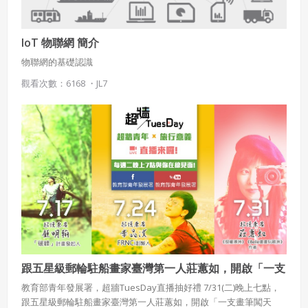
IoT 物聯網 簡介
物聯網的基礎認識
觀看次數：6168 ・
JL7
跟五星級郵輪駐船畫家臺灣第一人莊蕙如，開啟「一支
畫筆闖天涯」的奇幻冒險
教育部青年發展署，超牆TuesDay直播抽好禮 7/31(二)晚上七點，
跟五星級郵輪駐船畫家臺灣第一人莊蕙如，開啟「一支畫筆闖天