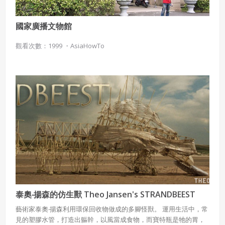
國家廣播文物館
觀看次數：1999 ・
AsiaHowTo
泰奧‧揚森的仿生獸 Theo Jansen's STRANDBEEST
藝術家泰奧‧揚森利用環保回收物做成的多腳怪獸。 運用生活中，常
見的塑膠水管，打造出軀幹，以風當成食物，而寶特瓶是牠的胃，