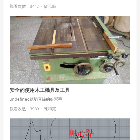
當大風一來，寶特瓶裡面儲存的風力，就成為仿生獸，移動的能
觀看次數：3442 ・
廖元瑜
量。
安全的使用木工機具及工具
undefined鋸切直線的好幫手
觀看次數：3989 ・
陳和寬