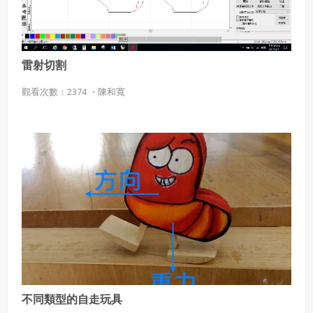
作物，會員享有所有權或經合法授權。
如會員違反前項約定致吉寶系統公司遭追訴、請求或求償
者，吉寶系統公司應立即通知會員，必要時本系統得移除爭
議內容。會員應協助相關程序並負擔吉寶系統公司因此所生
雷射切割
支出（包括律師費用）、損害及損失。
觀看次數：2374 ・
陳和寬
六、終止
會員違反本合約或本系統任一規定者，吉寶系統公司得終止
本合約。
本合約終止後，會員不得對吉寶系統公司主張任何費用、補
償或賠償。
七、合意管轄
雙方合意專以臺灣臺北地方法院為第一審管轄法
院。
不同類型的自走玩具