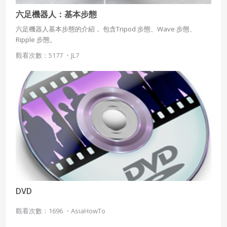
六足機器人：基本步態
六足機器人基本步態的介紹， 包含Tripod 步態、Wave 步態、
Ripple 步態。
觀看次數：5177 ・
JL7
DVD
觀看次數：1696 ・
AsiaHowTo