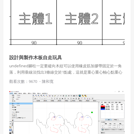
違反前項約定者，本系統得終止會員資格。
同意上述條款，確定註冊
已經有註冊帳號了嗎？點擊
立刻登入
三、著作權授權
會員得於本系統內使用授權內容，除經著作權人有標示採取
還沒有註冊帳號嗎？點擊
立刻註冊
創用CC授權或其他授權者，會員不得重製、轉載、散布或類
似方法流通授權內容。
本系統防盜拷措施或類似措施，會員不得予以破解、破壞或
以其他方法規避。
設計與製作木板自走玩具
會員使用本系統之費用，由吉寶系統公司定之並按月收取。
undefined腳柱一定要縱向木紋可以使用橡皮筋加膠帶固定於一角
吉寶系統公司得不定期公告與調整費用。
落，利用垂線法找出3條線交於1點處，這就是重心重心軸心點重心
不是軸心點一、改變重心 二、調整坡度 三、調整腳底磨擦力 四、調
四、會員授權
觀看次數：9670 ・
陳和寬
整腳板弧度1.相同木紋的部位 2.三塊黏在主體處3.白膠乾後，銼刀修
想起密碼了嗎？點擊
立刻登入
會員享有其創作之衍生著作的著作權，但會員同意吉寶系統
整 4.砂紙砂磨表面
公司得於該著作權存續期間內無償使用，包括再授權之權
利。
本條約定不因本合約終止而失效。
五、聲明保證
會員聲明並保證會員於使用本系統時創作、上傳或張貼的著