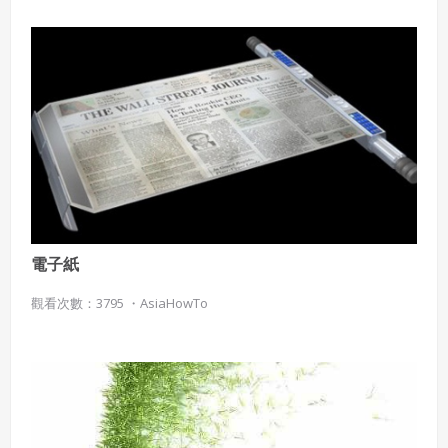
電子紙
觀看次數：3795 ・
AsiaHowTo