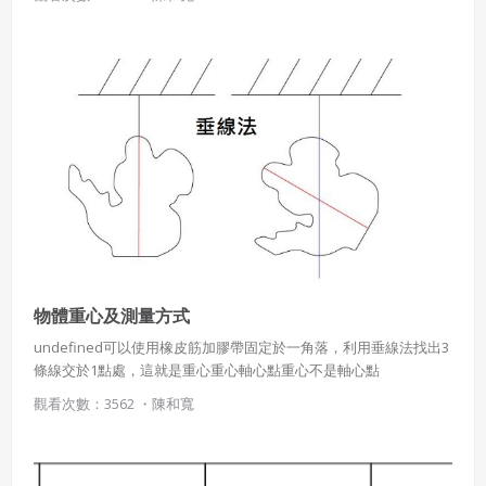
使用 Facebook 帳號註冊
使用 Google 帳號註冊
緣會員有意願吉寶知識系統（本系統），經註冊本
使用 Facebook 帳號登入
系統表示您同意會員合約：
使用 Google 帳號登入
一、定義條款
授權內容：係指吉寶系統有限公司（吉寶系統公司）所有或
物體重心及測量方式
經授權使用而置放於吉寶知識系統網站或系統內之著作物。
undefined可以使用橡皮筋加膠帶固定於一角落，利用垂線法找出3
衍生著作：係指就授權內容改作之創作。
條線交於1點處，這就是重心重心軸心點重心不是軸心點
觀看次數：3562 ・
陳和寬
二、會員規範
會員同意遵守本系統之會員規範、著作權條款及隱私權政
策。
已閱讀
使用條款
和
隱私政策
我同意上述會員條款