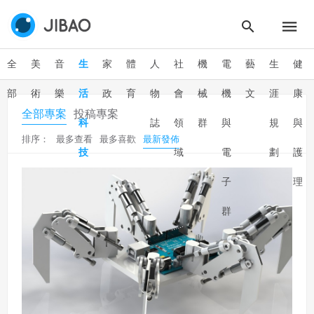
全
美
音
生
家
體
人
社
機
電
藝
生
健
部
術
樂
活
政
育
物
會
械
機
文
涯
康
全部專案
投稿專案
科
誌
領
群
與
規
與
排序：
最多查看
最多喜歡
最新發佈
技
域
電
劃
護
子
理
群