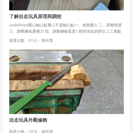
了解自走玩具原理與調校
undefined重心軸心點重心不是軸心點一、改變重心 二、調整坡度
三、調整腳底磨擦力 四、調整腳板弧度1.相同木紋的部位 2.三塊黏
在主體處3.白膠乾後，銼刀修整 4.砂紙砂磨表面
觀看次數：9120 ・
陳和寬
自走玩具外觀修飾
觀看次數：2018 ・
陳和寬