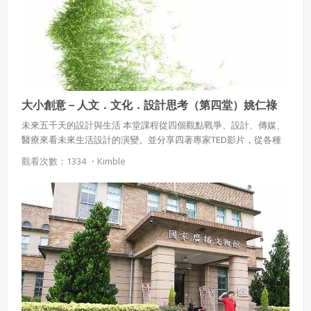
大小創意－人文．文化．設計思考（第四堂）姚仁祿
未來五千天的設計與生活 本堂課程從四個觀點戰爭、設計、傳媒、
醫療來看未來生活設計的演變。並分享四著專家TED影片，從各種
角度告訴同學，設計不是單單的設計，而是隨著時空、狀態而產生
觀看次數：1334 ・
Kimble
相對應的設計應用。並推薦ericsson 新的影音網站，
20about2020，從20位專家學者來看整個世界在2020會有哪些大創
意變化。 課程時間：2010/3/03-2010/06/19 上課地點：東海大學建
築系｜主講人：姚仁祿