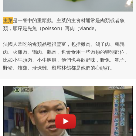
主菜
是一餐中的重頭戲。主菜的主食材通常是肉類或者魚
類，順序是先魚（poisson）再肉（viande。
法國人常吃的禽類品種很豐富，包括雞肉、鴿子肉、鵪鶉
肉、火雞肉、鴨肉、鵝肉，也會食用一些肉類的特別部位，
比如小牛頭肉、小牛胸腺，他們也喜歡野味，野兔、狍子、
野豬、雉雞、珍珠雞、斑尾林鴿都是他們的心頭好。