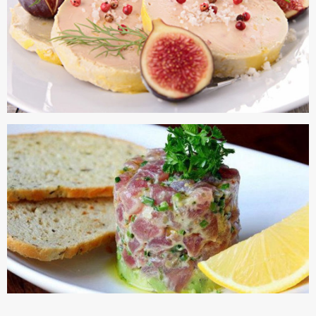
議內容。會員應協助相關程序並負擔吉寶系統公司因此所生
支出（包括律師費用）、損害及損失。
六、終止
會員違反本合約或本系統任一規定者，吉寶系統公司得終止
本合約。
本合約終止後，會員不得對吉寶系統公司主張任何費用、補
償或賠償。
七、合意管轄
雙方合意專以臺灣臺北地方法院為第一審管轄法
院。