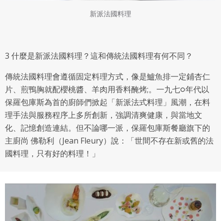
新派法國料理
3 什麼是新派法國料理？這和傳統法國料理有何不同？
傳統法國料理會遵循固定料理方式，像是鱸魚排一定鋪杏仁
片、煎鴨胸就配櫻桃醬、羊肉用香料醃烤;。一九七○年代以
保羅包庫斯為首的廚師們掀起「新派法式料理」風潮，在料
理手法與服務程序上多所創新，強調清爽健康，與當地文
化、記憶創造連結。但不論哪一派，保羅包庫斯餐廳旗下的
主廚尚 佛勒利（Jean Fleury）說：「世間不存在新或舊的法
國料理，只有好的料理！」