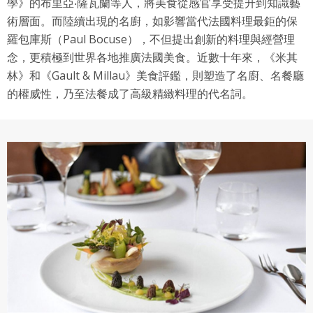
學》的布里亞‧薩瓦蘭等人，將美食從感官享受提升到知識藝
術層面。而陸續出現的名廚，如影響當代法國料理最鉅的保
羅包庫斯（Paul Bocuse），不但提出創新的料理與經營理
念，更積極到世界各地推廣法國美食。近數十年來，《米其
林》和《Gault & Millau》美食評鑑，則塑造了名廚、名餐廳
的權威性，乃至法餐成了高級精緻料理的代名詞。