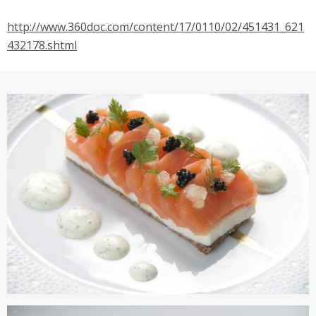
專案名稱
使用 Facebook 帳號註冊
http://www.360doc.com/content/17/0110/02/451431_621
432178.shtml
使用 Google 帳號註冊
緣會員有意願吉寶知識系統（本系統），經註冊本
使用 Facebook 帳號登入
專案描述
系統表示您同意會員合約：
使用 Google 帳號登入
一、定義條款
授權內容：係指吉寶系統有限公司（吉寶系統公司）所有或
經授權使用而置放於吉寶知識系統網站或系統內之著作物。
衍生著作：係指就授權內容改作之創作。
二、會員規範
會員同意遵守本系統之會員規範、著作權條款及隱私權政
策。
已閱讀
使用條款
和
隱私政策
我同意上述會員條款
違反前項約定者，本系統得終止會員資格。
同意上述條款，確定註冊
已經有註冊帳號了嗎？點擊
立刻登入
三、著作權授權