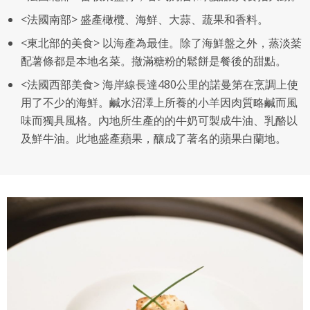
<法國南部> 盛產橄欖、海鮮、大蒜、蔬果和香料。
<東北部的美食> 以海產為最佳。除了海鮮盤之外，蒸淡棻
配薯條都是本地名菜。撤滿糖粉的鬆餅是餐後的甜點。
<法國西部美食> 海岸線長達480公里的諾曼第在烹調上使
用了不少的海鮮。鹹水沼澤上所養的小羊因肉質略鹹而風
味而獨具風格。內地所生產的的牛奶可製成牛油、乳酪以
及鮮牛油。此地盛產蘋果，釀成了著名的蘋果白蘭地。