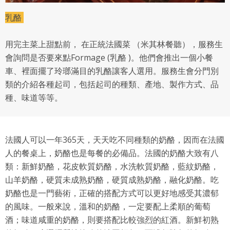
乳酪
用完主菜上甜點前， 在正統法國菜 （米其林餐聽），服務生
會詢問是否要來點Formage (乳酪 )。他們會推出一個小餐
車、裡面擺了玲瑯滿目的乳酪讓客人選用。服務生會分門別
類的介紹各種起司，包括起司的種類、產地、製作方式、品
種、味道等等。
法國人可以一年365天，天天吃不同種類的奶酪，因而在法國
人的餐桌上，奶酪也是每餐的必備品。法國的奶酪大致有八
類：新鮮奶酪，花皮軟質奶酪，水洗軟質奶酪，藍紋奶酪，
山羊奶酪，硬質未成熟奶酪，硬質成熟奶酪，融化奶酪。吃
奶酪也是一門藝術，正確的搭配方式可以更好地感受其濃郁
的風味。一般來說，溫和的奶酪，一定要配上柔順的葡萄
酒；味道咸重的奶酪，則要搭配比較強烈的紅酒。新鮮初熟