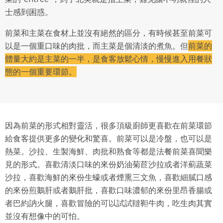
士感到困惑。
前菜和主菜在食材上並沒有絕然的區分，有時候甚至前菜可
以是一個重口味的肉批，而主菜是個清淡的煮魚。但
前菜的
體量大約是主菜的一半，是食客放鬆心情，慢慢進入用餐狀
態的一個重要環節。
因為前菜的形式相對靈活，很多頂級廚師更喜歡在前菜環節
給食客提供更多的變化和驚喜。前菜可以是冷盤，也可以是
熱菜。沙拉、生製海鮮、肉批和熟食等都是法餐前菜喜聞樂
見的形式。喜歡清淡口味的來份奶油菊苣沙拉或者洋薊蔬菜
沙拉，喜歡海鮮的來份生蠔或者煙熏三文魚，喜歡細膩口感
的來份煎鵝肝或者鵝肝批，喜歡口味濃郁的來份里昂香腸或
者巴約訥火腿，喜歡冒險的可以試試韃靼牛肉，吃生肉其實
並沒有想像中的可怕。