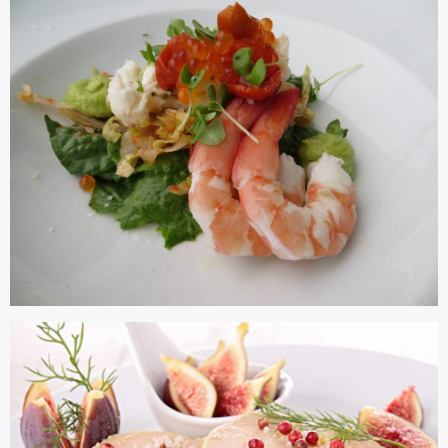
會員得於本系統內使用授權內容，除經著作權人有標示採取
還沒有註冊帳號嗎？點擊
立刻註冊
創用CC授權或其他授權者，會員不得重製、轉載、散布或類
似方法流通授權內容。
本系統防盜拷措施或類似措施，會員不得予以破解、破壞或
以其他方法規避。
會員使用本系統之費用，由吉寶系統公司定之並按月收取。
吉寶系統公司得不定期公告與調整費用。
四、會員授權
想起密碼了嗎？點擊
立刻登入
會員享有其創作之衍生著作的著作權，但會員同意吉寶系統
公司得於該著作權存續期間內無償使用，包括再授權之權
利。
本條約定不因本合約終止而失效。
五、聲明保證
會員聲明並保證會員於使用本系統時創作、上傳或張貼的著
作物，會員享有所有權或經合法授權。
如會員違反前項約定致吉寶系統公司遭追訴、請求或求償
者，吉寶系統公司應立即通知會員，必要時本系統得移除爭