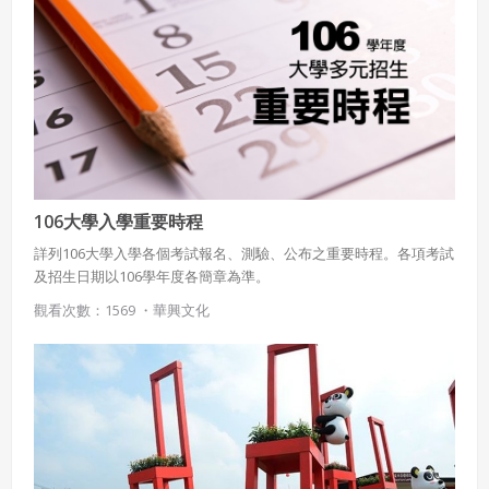
106大學入學重要時程
詳列106大學入學各個考試報名、測驗、公布之重要時程。各項考試
及招生日期以106學年度各簡章為準。
觀看次數：1569 ・
華興文化