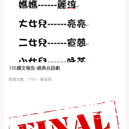
105國文報告-經典台語劇
觀看次數：1715 ・
蘇嘉譽