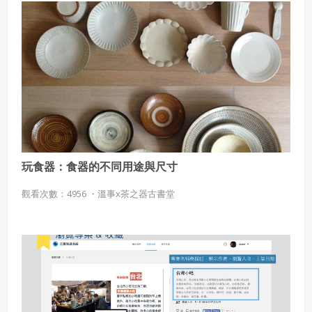
玩食器：食器的不同用途與尺寸
觀看次數：4956 ・
溫事x茶之器古書堂