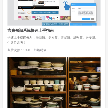
吉寶知識系統快速上手指南
快速上手指南分為：帳號篇、探索篇、專案篇、編輯篇、分享篇。
供各位參考！
觀看次數：1850 ・
鄭駱明俊