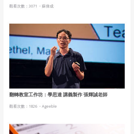
觀看次數：3071 ・
蘇偉成
翻轉教室工作坊：學思達 講義製作 張輝誠老師
觀看次數：1826 ・
Ageeble