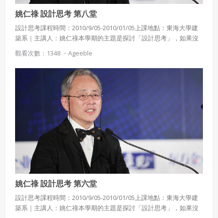
姚仁祿 設計思考 第八堂
設計思考課程時間：2010/9/05-2010/01/05上課地點：東海大學建
築系｜主講人：姚仁祿本學期的主題是探討「設計思考」，如果沒
有設計思考的訓練，創意經常是天馬行空、無法落實。設計的基本
觀看次數：1348 ・
Ageeble
概念是要以直覺導航，並以知識續航。並探討社會為何需要新形態
領導人?
姚仁祿 設計思考 第六堂
設計思考課程時間：2010/9/05-2010/01/05上課地點：東海大學建
築系｜主講人：姚仁祿本學期的主題是探討「設計思考」，如果沒
有設計思考的訓練，創意經常是天馬行空、無法落實。設計的基本