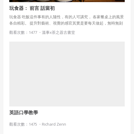
玩食器： 前言 話當初
玩食器 吃飯這件事有的人隨性，有的人可講究， 各家餐桌上的風景
各自精彩。 提升對藝術、視覺的感官其實是要每天做起，無時無刻
融入生活， 從每日的「食」與器皿選擇其實就是一個環節，體現人
觀看次數：1477 ・
溫事x茶之器古書堂
們對生活型態的注重。 本課程分為兩大部分從食器的藝術認知開始
到選用器皿與食物的搭配。
英語口學教學
觀看次數：1475 ・
Richard Zenn