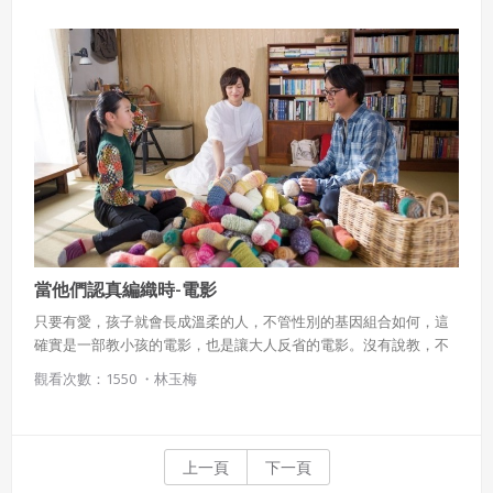
當他們認真編織時-電影
只要有愛，孩子就會長成溫柔的人，不管性別的基因組合如何，這
確實是一部教小孩的電影，也是讓大人反省的電影。沒有說教，不
悶，很日常，讓人落淚。我們愛自己所愛的人，也要祝福他人選擇
觀看次數：1550 ・
林玉梅
自己所愛的權利，我希望在捍衛自己主張想法的時候，也可以跟凜
子的媽媽一樣，堅定而不失溫柔。 當他們認真編織時……所謂的
愛，並無不同。
上一頁
下一頁