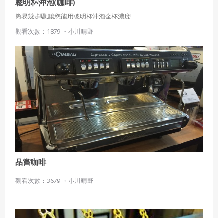
聰明杯沖泡(咖啡)
簡易幾步驟,讓您能用聰明杯沖泡金杯濃度!
觀看次數：1879 ・
小川晴野
使用 Facebook 帳號註冊
使用 Google 帳號註冊
緣會員有意願吉寶知識系統（本系統），經註冊本
使用 Facebook 帳號登入
系統表示您同意會員合約：
使用 Google 帳號登入
一、定義條款
授權內容：係指吉寶系統有限公司（吉寶系統公司）所有或
經授權使用而置放於吉寶知識系統網站或系統內之著作物。
衍生著作：係指就授權內容改作之創作。
品嘗咖啡
二、會員規範
觀看次數：3679 ・
小川晴野
會員同意遵守本系統之會員規範、著作權條款及隱私權政
策。
已閱讀
使用條款
和
隱私政策
我同意上述會員條款
違反前項約定者，本系統得終止會員資格。