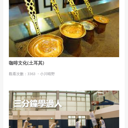
同意上述條款，確定註冊
已經有註冊帳號了嗎？點擊
立刻登入
三、著作權授權
會員得於本系統內使用授權內容，除經著作權人有標示採取
還沒有註冊帳號嗎？點擊
立刻註冊
創用CC授權或其他授權者，會員不得重製、轉載、散布或類
似方法流通授權內容。
本系統防盜拷措施或類似措施，會員不得予以破解、破壞或
以其他方法規避。
會員使用本系統之費用，由吉寶系統公司定之並按月收取。
吉寶系統公司得不定期公告與調整費用。
咖啡文化(土耳其)
四、會員授權
觀看次數：3363 ・
小川晴野
想起密碼了嗎？點擊
立刻登入
會員享有其創作之衍生著作的著作權，但會員同意吉寶系統
公司得於該著作權存續期間內無償使用，包括再授權之權
利。
本條約定不因本合約終止而失效。
五、聲明保證
會員聲明並保證會員於使用本系統時創作、上傳或張貼的著