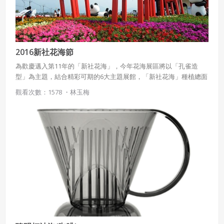
2016新社花海節
為歡慶邁入第11年的「新社花海」，今年花海展區將以「孔雀造
型」為主題，結合精彩可期的6大主題展館，「新社花海」種植總面
積近50公頃，花海景觀區面積約30公頃，呈現具生態性與壯觀耀眼
觀看次數：1578 ・
林玉梅
的大地景觀。今年花海設計突破以往，以田區為單位，以孔雀造型
之全新視覺創意為主體，在主展區有孔雀頭部為意象之立體花卉裝
飾、大地之眼的裝置藝術以及孔雀羽毛意象的新社花海花牆，22公
頃的花海景觀區則以各色波斯菊、油菜及百日草等大面積灑播呈現
孔雀美麗斑斕的羽毛，並以主題展館點綴其中。