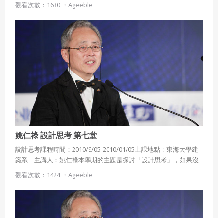
觀看次數：1630 ・
Ageeble
概念是要以直覺導航，並以知識續航。並探討社會為何需要新形態
領導人?
姚仁祿 設計思考 第七堂
設計思考課程時間：2010/9/05-2010/01/05上課地點：東海大學建
築系｜主講人：姚仁祿本學期的主題是探討「設計思考」，如果沒
有設計思考的訓練，創意經常是天馬行空、無法落實。設計的基本
觀看次數：1424 ・
Ageeble
概念是要以直覺導航，並以知識續航。並探討社會為何需要新形態
領導人?