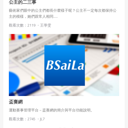
公主的二三事
藝術家們眼中的公主們都長什麼樣子呢？公主不一定每次都保持公
主的模樣，她們跟常人相同.....
觀看次數：2119 ・
王學雯
盃賽網
運動賽事管理平台－盃賽網的簡介與平台功能說明。
觀看次數：2745 ・
JL7