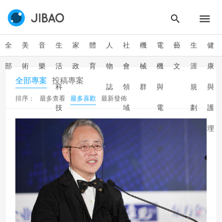
全
美
音
生
家
體
人
社
機
電
藝
生
健
部
術
樂
活
政
育
物
會
械
機
文
涯
康
全部專案
投稿專案
科
誌
領
群
與
規
與
排序：
最多查看
最多喜歡
最新發佈
技
域
電
劃
護
子
理
群