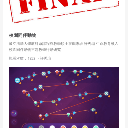
校園同伴動物
國立清華大學教科系課程與教學碩士在職專班 許秀瑄 生命教育融入
校園同伴動物主題教學行動研究
觀看次數：1853 ・
許秀瑄