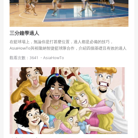
作物，會員享有所有權或經合法授權。
如會員違反前項約定致吉寶系統公司遭追訴、請求或求償
者，吉寶系統公司應立即通知會員，必要時本系統得移除爭
議內容。會員應協助相關程序並負擔吉寶系統公司因此所生
支出（包括律師費用）、損害及損失。
三分鐘學過人
六、終止
在籃球場上，無論你是打甚麼位置，過人都是必備的技巧，
AsiaHowTo與裕隆納智捷籃球隊合作，介紹四個基礎且有效的過人
會員違反本合約或本系統任一規定者，吉寶系統公司得終止
動作，用最清楚精簡的介紹，讓您在最短的時間掌握過人的技巧。
本合約。
觀看次數：3641 ・
AsiaHowTo
本合約終止後，會員不得對吉寶系統公司主張任何費用、補
償或賠償。
七、合意管轄
雙方合意專以臺灣臺北地方法院為第一審管轄法
院。