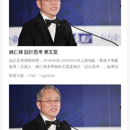
姚仁祿 設計思考 第五堂
設計思考課程時間：2010/9/05-2010/01/05上課地點：東海大學建
築系｜主講人：姚仁祿本學期的主題是探討「設計思考」，如果沒
有設計思考的訓練，創意經常是天馬行空、無法落實。設計的基本
觀看次數：1562 ・
Ageeble
概念是要以直覺導航，並以知識續航。並探討社會為何需要新形態
領導人?