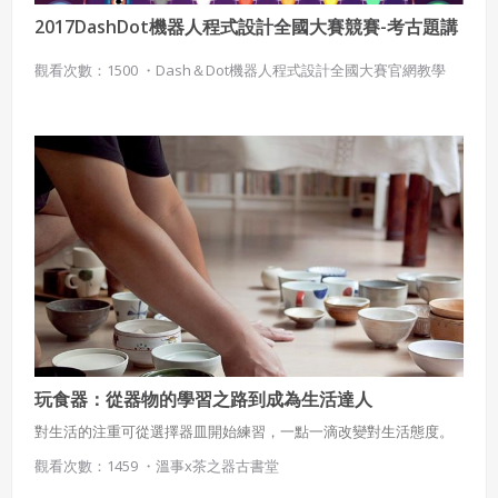
2017DashDot機器人程式設計全國大賽競賽-考古題講
義
觀看次數：1500 ・
Dash＆Dot機器人程式設計全國大賽官網教學
玩食器：從器物的學習之路到成為生活達人
對生活的注重可從選擇器皿開始練習，一點一滴改變對生活態度。
觀看次數：1459 ・
溫事x茶之器古書堂