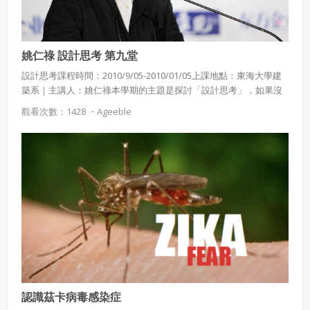
姚仁祿 設計思考 第九堂
設計思考課程時間：2010/9/05-2010/01/05上課地點：東海大學建
築系｜主講人：姚仁祿本學期的主題是探討「設計思考」，如果沒
有設計思考的訓練，創意經常是天馬行空、無法落實。設計的基本
觀看次數：1428 ・
Ageeble
概念是要以直覺導航，並以知識續航。並探討社會為何需要新形態
領導人?
認識茲卡病毒感染症