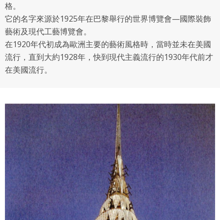
格。
授權內容：係指吉寶系統有限公司（吉寶系統公司）所有或
它的名字來源於1925年在巴黎舉行的世界博覽會—國際裝飾
經授權使用而置放於吉寶知識系統網站或系統內之著作物。
藝術及現代工藝博覽會。
衍生著作：係指就授權內容改作之創作。
在1920年代初成為歐洲主要的藝術風格時，當時並未在美國
流行，直到大約1928年，快到現代主義流行的1930年代前才
二、會員規範
在美國流行。
會員同意遵守本系統之會員規範、著作權條款及隱私權政
策。
已閱讀
使用條款
和
隱私政策
我同意上述會員條款
違反前項約定者，本系統得終止會員資格。
同意上述條款，確定註冊
已經有註冊帳號了嗎？點擊
立刻登入
三、著作權授權
會員得於本系統內使用授權內容，除經著作權人有標示採取
還沒有註冊帳號嗎？點擊
立刻註冊
創用CC授權或其他授權者，會員不得重製、轉載、散布或類
似方法流通授權內容。
本系統防盜拷措施或類似措施，會員不得予以破解、破壞或
以其他方法規避。
會員使用本系統之費用，由吉寶系統公司定之並按月收取。
吉寶系統公司得不定期公告與調整費用。