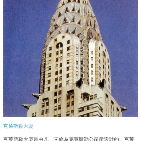
四、會員授權
想起密碼了嗎？點擊
立刻登入
會員享有其創作之衍生著作的著作權，但會員同意吉寶系統
公司得於該著作權存續期間內無償使用，包括再授權之權
利。
本條約定不因本合約終止而失效。
五、聲明保證
會員聲明並保證會員於使用本系統時創作、上傳或張貼的著
作物，會員享有所有權或經合法授權。
如會員違反前項約定致吉寶系統公司遭追訴、請求或求償
者，吉寶系統公司應立即通知會員，必要時本系統得移除爭
議內容。會員應協助相關程序並負擔吉寶系統公司因此所生
支出（包括律師費用）、損害及損失。
六、終止
會員違反本合約或本系統任一規定者，吉寶系統公司得終止
本合約。
克萊斯勒大廈
本合約終止後，會員不得對吉寶系統公司主張任何費用、補
償或賠償。
克萊斯勒大廈是由凡．艾倫為克萊斯勒公司所設計的。克萊