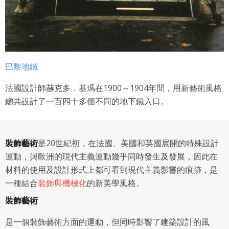
巴黎地鐵
法國設計師赫克多．基瑪在1900～1904年間，用新藝術風格
總共設計了一百四十多個不同的地下鐵入口。
裝飾藝術
是20世紀初，在法國、美國和英國展開的特殊設計
專案名稱
使用 Facebook 帳號註冊
運動，與歐洲的現代主義運動幾乎同時發生及發展，因此在
材料的使用及設計形式上都可看到現代主義影響的痕跡，是
使用 Google 帳號註冊
一種結合
裝飾與機械化
的新美學風格。
緣會員有意願吉寶知識系統（本系統），經註冊本
使用 Facebook 帳號登入
專案描述
裝飾藝術
系統表示您同意會員合約：
是一個裝飾藝術方面的運動，但同時影響了建築設計的風
使用 Google 帳號登入
一、定義條款