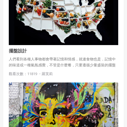
擺盤設計
人們看到各種人事物都會帶著記憶和情感，就連食物也是，記憶中
的味道或一種氣氛感覺，不管是什麼餐，只要遵循少量盛裝的擺盤
規則，再加上醬汁都能瞬間提升質感，運用視覺心理學，針對適合
觀看次數：11819 ・
羅芙莉
使用在擺盤上的設計基礎元素，讓料理大大加分