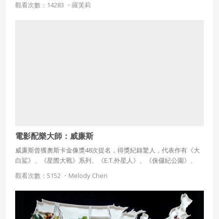
觀看次數：14283 ・
羅芙莉
究並重新闡釋，女性主義的議題紛紛被提出。
電影配樂大師：威廉斯
威廉斯曾獲奧斯卡金像獎48次提名，得獎紀錄驚人，代表作有《大
白鯊》、《星際大戰》系列、《E.T.外星人》、《侏儸紀公園》、
《辛德勒的名單》、《哈利波特》1-3集等等。
觀看次數：5152 ・
Melody Chen