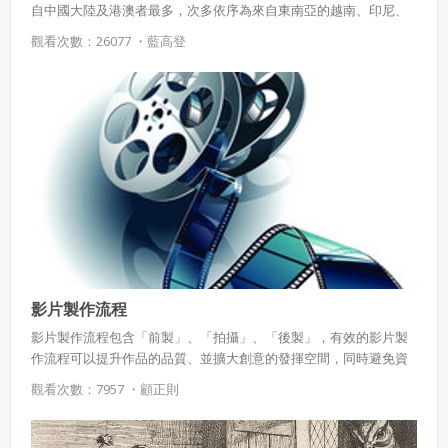
自中國大陸及港澳者最多，次多依序為來自東南亞的越南、印尼、
泰國。尊重新移民的母國文化，了解並接納差異，是整個社會需要
觀看次數：26077 ・
藍高登
學習的課題，而民以食為天，從認識飲食文化入手，是接觸不同文
化的第一步。
影片製作流程
影片製作流程包含「前製」、「拍攝」、「後製」，有效的影片製
作流程可以提升作品的品質、並擴大創意的發揮空間，同時避免資
源浪費與資訊缺無法效溝通等問題
觀看次數：7957 ・
顧正則