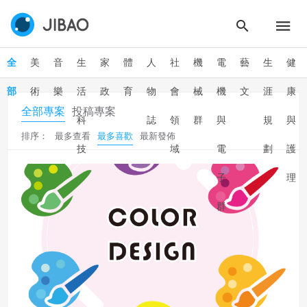
全
美
音
生
家
體
人
社
機
電
藝
生
健
部
術
樂
活
政
育
物
會
械
機
文
涯
康
全部專案
投稿專案
科
誌
領
群
與
規
與
排序：
最多查看
最多喜歡
最新發佈
技
域
電
劃
護
子
理
群