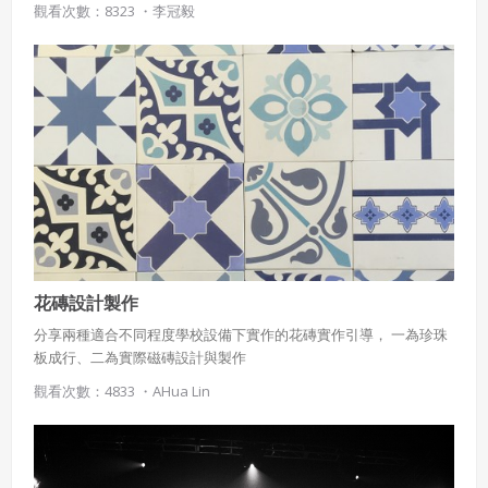
觀看次數：8323 ・
李冠毅
兄弟…
花磚設計製作
分享兩種適合不同程度學校設備下實作的花磚實作引導， 一為珍珠
板成行、二為實際磁磚設計與製作
觀看次數：4833 ・
AHua Lin