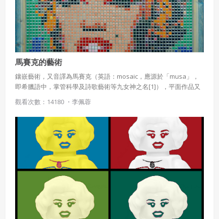
五、聲明保證
會員聲明並保證會員於使用本系統時創作、上傳或張貼的著
作物，會員享有所有權或經合法授權。
如會員違反前項約定致吉寶系統公司遭追訴、請求或求償
者，吉寶系統公司應立即通知會員，必要時本系統得移除爭
馬賽克的藝術
議內容。會員應協助相關程序並負擔吉寶系統公司因此所生
支出（包括律師費用）、損害及損失。
鑲嵌藝術，又音譯為馬賽克（英語：mosaic，應源於「musa」，
即希臘語中，掌管科學及詩歌藝術等九女神之名[1]），平面作品又
六、終止
稱鑲嵌畫[2]、鑲嵌細工或碎錦畫，是一種裝飾藝術，通常使用許多
觀看次數：14180 ・
李佩蓉
小石塊或有色玻璃碎片拼成圖案，在教堂中的玻璃藝品，又稱為花
會員違反本合約或本系統任一規定者，吉寶系統公司得終止
窗玻璃。現今該詞（馬賽克）泛指這種類型五彩斑斕的視覺效果。
本合約。
本合約終止後，會員不得對吉寶系統公司主張任何費用、補
償或賠償。
七、合意管轄
雙方合意專以臺灣臺北地方法院為第一審管轄法
院。