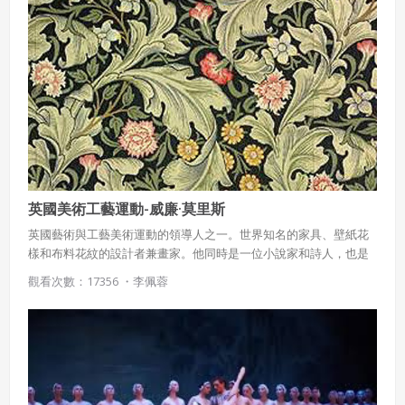
英國美術工藝運動-威廉·莫里斯
英國藝術與工藝美術運動的領導人之一。世界知名的家具、壁紙花
樣和布料花紋的設計者兼畫家。他同時是一位小說家和詩人，也是
英國社會主義運動的早起發起者之一。
觀看次數：17356 ・
李佩蓉