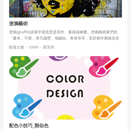
塗鴉藝術
塗鴉(graffiti)這個字源意思是寫作、素描或繪畫。塗鴉藝術家們的
「畫布」不限，舉凡牆壁、地鐵站、車身等等，至於創作風格也非
常多元，包括繪畫、題字等等。
觀看次數：10999 ・
羅芙莉
配色小技巧_類似色