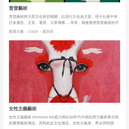
普普藝術
普普藝術與大眾文化密切相關，以流行文化為主題。現今社會中有
許多廣告、文宣、電視、大眾傳播......等等，都會應用普普藝術的手
法來呈現視覺意象。
觀看次數：12428 ・
羅芙莉
女性主義藝術
女性主義藝術 (Feminist Art)是20世紀60年代中期在西方藝術界出現
的重要藝術潮流。其時的反文化潮流，女性主義者、男女同性戀、
少數族裔，對傳統被剝奪公權的覺醒，對社會進行分析，對歷史硏