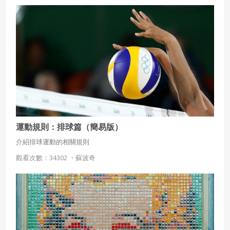
會員同意遵守本系統之會員規範、著作權條款及隱私權政
策。
已閱讀
使用條款
和
隱私政策
我同意上述會員條款
違反前項約定者，本系統得終止會員資格。
同意上述條款，確定註冊
已經有註冊帳號了嗎？點擊
立刻登入
三、著作權授權
會員得於本系統內使用授權內容，除經著作權人有標示採取
還沒有註冊帳號嗎？點擊
立刻註冊
創用CC授權或其他授權者，會員不得重製、轉載、散布或類
似方法流通授權內容。
本系統防盜拷措施或類似措施，會員不得予以破解、破壞或
以其他方法規避。
運動規則：排球篇（簡易版）
會員使用本系統之費用，由吉寶系統公司定之並按月收取。
吉寶系統公司得不定期公告與調整費用。
介紹排球運動的相關規則
觀看次數：34302 ・
蘇波奇
四、會員授權
想起密碼了嗎？點擊
立刻登入
會員享有其創作之衍生著作的著作權，但會員同意吉寶系統
公司得於該著作權存續期間內無償使用，包括再授權之權
利。
本條約定不因本合約終止而失效。