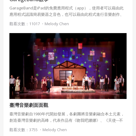
GarageBand是iPad的免費應用程式（app），使用者可以藉由此
應用程式認識簡易樂器之音色，也可以藉由此程式進行音樂創作、
編曲與錄音等功能。在音樂教學上提供教師以更便利的方式介紹樂
觀看次數：11017 ・
Melody Chen
器音色、和聲、音階等音樂要素，也使音樂創作教學更方便進行。
使用 Facebook 帳號註冊
使用 Google 帳號註冊
緣會員有意願吉寶知識系統（本系統），經註冊本
使用 Facebook 帳號登入
系統表示您同意會員合約：
使用 Google 帳號登入
一、定義條款
授權內容：係指吉寶系統有限公司（吉寶系統公司）所有或
臺灣音樂劇面面觀
經授權使用而置放於吉寶知識系統網站或系統內之著作物。
臺灣音樂劇自1980年代開始發展，各劇團將音樂劇融合本土元素，
衍生著作：係指就授權內容改作之創作。
創造臺灣音樂劇的高峰，代表作品有《吻我吧娜娜》、《天使─不
夜城》、《四月望雨》、《向左走向右走》、《隔壁親家》、《少
二、會員規範
觀看次數：3755 ・
Melody Chen
年台灣》等等。