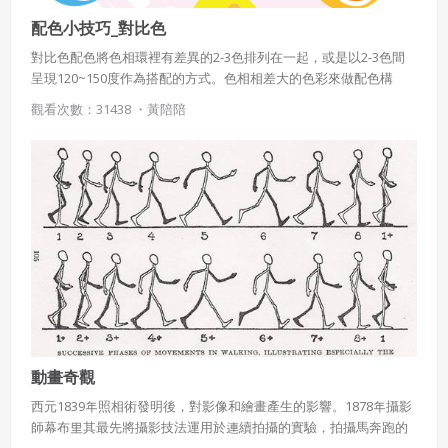
配色小技巧_對比色
對比色配色將色相環裡有差異的2-3色排列在一起，或是以2-3色間
呈現120~150度作為搭配的方式。色相相差大的色彩來做配色構
成，容易有活潑、明快的感受，並且也給人一種色彩強烈、變化很
觀看次數：31438 ・
黃陪陪
大的感覺。
動畫奇觀
西元1839年照相術發明後，對影像和繪畫產生的影響。1878年攝影
師幕布里其最先將攝影技法運用於連續拍攝的實驗，拍攝馬奔跑的
姿態。 之後陸續有人投入動態影像研發， 例如：愛迪生、盧米埃爾