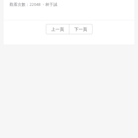
景加以對換(錯視)，使作品充滿矛盾的空間感和想像力。
觀看次數：22048 ・
林于誠
上一頁
下一頁