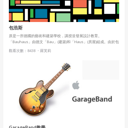
包浩斯
原是一所德國的藝術和建築學校，講授並發展設計教育。
「Bauhaus」由德文「Bau」(建築)和「Haus」(房屋)組成。由於包
浩斯學校對於現代建築學的深遠影響，今日的包浩斯早已不單是指
觀看次數：8438 ・
羅芙莉
學校，而是其倡導的建築流派或風格的統稱，注重建築造型與實用
機能合而為一。
GarageBand教學