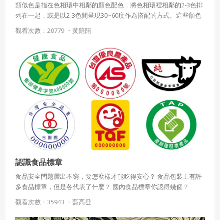
類似色是指在色相環中相鄰的顏色配色，將色相環裡相鄰的2-3色排
列在一起，或是以2-3色間呈現30~60度作為搭配的方式。這些顏色
因為色彩對比低，因此可以配出充滿調和與順眼的配色。
觀看次數：20779 ・
黃陪陪
認識食品標章
食品安全問題層出不窮，要怎麼樣才能吃得安心？ 食品包裝上有許
多食品標章，但是各代表了什麼？ 國內食品標章你認得幾個？
觀看次數：35943 ・
藍高登