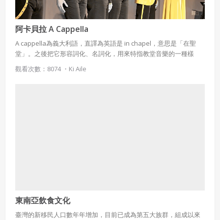
阿卡貝拉 A Cappella
A cappella為義大利語，直譯為英語是 in chapel，意思是「在聖
堂」。之後把它形容詞化、名詞化，用來特指教堂音樂的一種樣
式。音譯為 「阿卡貝拉」。
觀看次數：8074 ・
Ki Aile
東南亞飲食文化
臺灣的新移民人口數年年增加，目前已成為第五大族群，組成以來