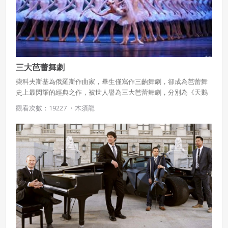
三大芭蕾舞劇
柴科夫斯基為俄羅斯作曲家，畢生僅寫作三齣舞劇，卻成為芭蕾舞
史上最閃耀的經典之作，被世人譽為三大芭蕾舞劇，分別為《天鵝
湖》、《睡美人》以及《胡桃鉗》。
觀看次數：19227 ・
木須龍