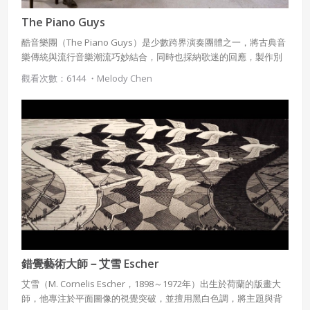
The Piano Guys
酷音樂團（The Piano Guys）是少數跨界演奏團體之一，將古典音
樂傳統與流行音樂潮流巧妙結合，同時也採納歌迷的回應，製作別
出心裁的改編曲。由五位男性組成，從網路發跡 ，除了將流行金曲
觀看次數：6144 ・
Melody Chen
以古典跨界方式改編，更搭配創意與境兼具的手法錄製MV，帶給樂
迷聽覺與視覺雙重享受。
錯覺藝術大師－艾雪 Escher
艾雪（M. Cornelis Escher，1898～1972年）出生於荷蘭的版畫大
師，他專注於平面圖像的視覺突破，並擅用黑白色調，將主題與背