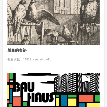
版畫的奧祕
觀看次數：11953 ・
AsiaHowTo