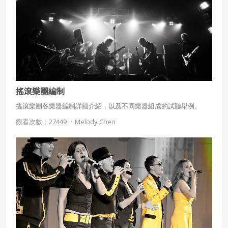
搖滾樂團編制
搖滾樂團各樂器編制詳細介紹，以及不同樂器組成的試聽舉例。
觀看次數：27449 ・
Melody Chen