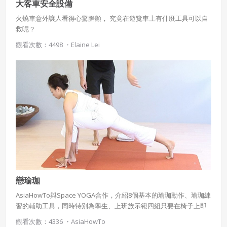
大客車安全設備
火燒車意外讓人看得心驚膽顫， 究竟在遊覽車上有什麼工具可以自
救呢？
觀看次數：4498 ・
Elaine Lei
戀瑜珈
AsiaHowTo與Space YOGA合作，介紹8個基本的瑜珈動作、瑜珈練
習的輔助工具，同時特別為學生、上班族示範四組只要在椅子上即
可完成的簡易伸展動作。
觀看次數：4336 ・
AsiaHowTo