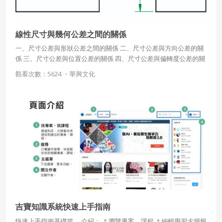
線性尺寸與幾何公差之間的關係
一、尺寸公差與形狀公差之間的關係 二、尺寸公差與方向公差的關
係 三、尺寸公差與位置公差的關係 四、尺寸公差與偏轉度公差的關
係
觀看次數：5624 ・
華興文化
吉寶知識系統快速上手指南
快速上手指南基礎篇， 介紹： ＊瀏覽專案、課程 ＊編輯學習卡簡報