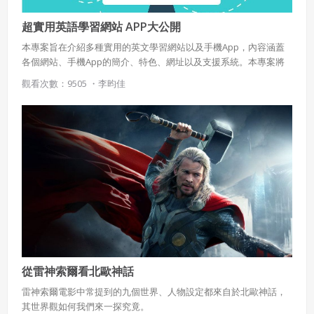
超實用英語學習網站 APP大公開
本專案旨在介紹多種實用的英文學習網站以及手機App，內容涵蓋
各個網站、手機App的簡介、特色、網址以及支援系統。本專案將
英文學習以聽、說、讀、寫、單字以及其他類分為6大主題，期望學
觀看次數：9505 ・
李昀佳
生可以找到適合自己語言學習需求的網站或是手機App!
從雷神索爾看北歐神話
雷神索爾電影中常提到的九個世界、人物設定都來自於北歐神話，
其世界觀如何我們來一探究竟。