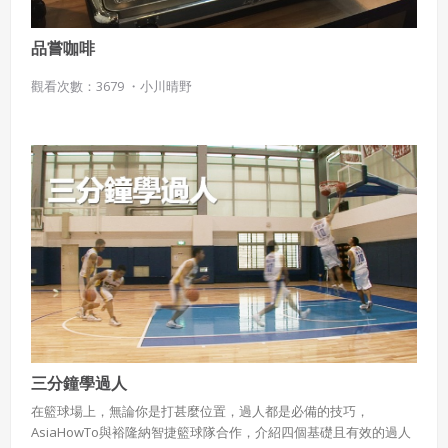
形，掌握書法線條的韻味和美感。陳其寬／吾子／私人收藏 「面」
是線條移動的軌跡，有長度和寬度，又稱為形狀，分成幾何形狀與
品嘗咖啡
有機形狀兩種。＊幾何形狀：利用製圖儀器繪製而成，例如：三角
形、正 方形、長方形、圓形等，有單純簡潔、冷靜理性之美。＊有
觀看次數：3679 ・
小川晴野
機形狀：輪廓線呈自由形式，由藝術家徒手畫成，自 由活潑，充滿
感性之美。克利／魚的四周／美國紐約現代美術館藏克利〈魚的四
周〉綜合「幾何」與「有機」兩種形狀，在具象與抽象之間，給人
更多的想像空間。鄭善禧／人物(十四) ／臺北市立美術館藏鄭善禧
〈人物(十四)〉，人與猴造形簡練厚重，有樸拙之美。 藝術與人文
國中1上 每種幾何形狀都有自己的個性，說一說你對它們的感覺，
例如：正方形、三角形、圓形等。 色彩是視覺藝術所有元素中，最
引起情緒反應者。不同色彩有各別涼暖性格，帶給人們相異的感
覺。例如：紅色調表現傳統年節喜慶氣氛，熱鬧歡樂；以白色為基
礎的淺色調明亮和諧，予人亮麗暖和的生命力。色彩 藝術與人文 國
中1上吳昊／嬉／高雄市立美術館藏吳昊〈嬉〉，以紅色調表現傳統
年節喜慶的氣氛，給人熱鬧歡樂的感覺。 藝術與人文 國中1上賴傳
鑑／春光鯉影／臺北市立美術館藏賴傳鑑〈春光鯉影〉，以白色統
合畫面，片斷平塗的漸層色塊，使構圖穩定扎實。 藝術與人文 國中
三分鐘學過人
1上畢卡索〈盲者的晚餐〉，以藍色色調表現畫中主角的悲苦與窮
困。畢卡索／盲者的晚餐／美國紐約大都會美術館藏馬諦斯／紅色
在籃球場上，無論你是打甚麼位置，過人都是必備的技巧，
的和諧／俄羅斯聖彼得堡艾爾米塔齊美術館藏紅色系與綠色系在強
AsiaHowTo與裕隆納智捷籃球隊合作，介紹四個基礎且有效的過人