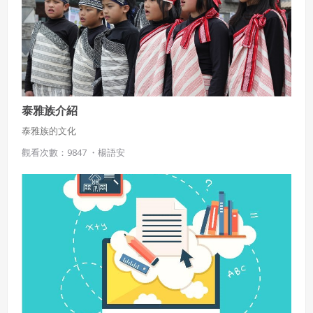
泰雅族介紹
泰雅族的文化
觀看次數：9847 ・
楊語安