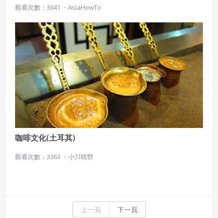
烈對比的面積比例中，取得平衡與協調。以細膩精緻的油畫技巧，
動作，用最清楚精簡的介紹，讓您在最短的時間掌握過人的技巧。
觀看次數：3641 ・
AsiaHowTo
巨細靡遺的表現飽滿、堅硬、平順、光滑等質感。顧重光／靜物／
臺北市立美術館藏質感 質感是指物體材質的感覺。木材、玻璃、金
屬、毛料等物體，在表面上有獨特的光澤、紋理、色彩，讓人產生
光滑粗糙、柔軟堅硬、沉重輕巧、溫暖寒冷等感覺，稱為質感。 藝
術與人文 國中1上以細膩精緻的油畫技巧，巨細靡遺的表現飽滿、
堅硬、平順、光滑等質感。黃才松／風沙起兮／高雄市立美術館藏
羅慧明／瞿塘峽／臺北市立美術館藏以飽含水分的色彩表現天水交
融的遠景及蒼翠欲滴的中景，近景波光粼粼粼的長江水面，則以乾
筆快刷而成。 藝術與人文 國中1上以各種尺寸的螺絲打造而成的
〈螺絲羊〉，將懷孕母羊豐滿曲線表現的栩栩如生。這件作品有幾
個不同方向的力量，盤結交叉的手，是作品力量匯聚的焦點；著力
地面的左大腿根部，是支撐整體結構基礎的地方。 質感肌理的表
現與材料有關，不同的材料給人不同的感覺。 藝術與人文 國中1上
咖啡文化(土耳其)
明暗 光線是造就明暗的主要條件，有光才有明暗。藝術家利用光
的性質、照射方向、強度等明暗變化，來製造立體感和空間感。 明
觀看次數：3363 ・
小川晴野
暗也可以表現豐富的心理情感，如強烈的明暗對比給人不安、衝突
的感覺；反差較小的明暗有柔和、相融的氣氛；大面積的黑暗令人
感到憂傷、神祕；大面積的明亮則給人輕鬆、光明的感覺。描繪豔
陽下的明暗變化，前景蔭影籠罩的紅色系與遠處向陽的白牆，對照
出空間的深度。廖繼春／有香蕉樹的院子／臺北市立美術館藏 藝術
上一頁
下一頁
與人文 國中1上悼念二二八事件的作品，以強烈明暗對比描繪恐怖