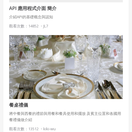
API 應用程式介面 簡介
介紹API的基礎概念與認知
觀看次數：14852 ・
JL7
餐桌禮儀
將中餐與西餐的禮節與用餐和餐具使用和擺放 及賓主位置和各國用
餐禮儀做介紹
觀看次數：13512 ・
kiki-wu