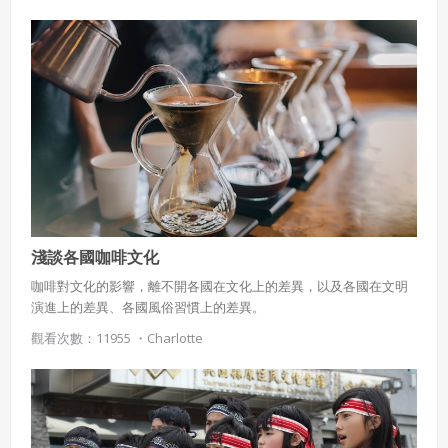
淺談各國咖啡文化
咖啡對文化的影響，離不開各國在文化上的差異，以及各國在文明
演進上的差異、各國風俗習慣上的差異。
觀看次數：11955 ・
Charlotte