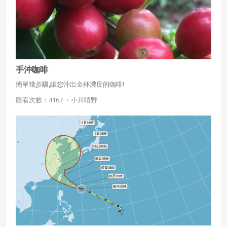
手沖咖啡
簡單幾步驟,讓您沖出金杯濃度的咖啡!
觀看次數：4167 ・
小川晴野