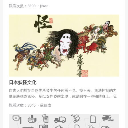
觀看次數：8300 ・
Jibao
日本妖怪文化
自古人們對於自然界所發生的任何看不見、摸不著、無法控制的力
量統統稱為妖怪。多以女性姿態出現，或是附在一些物體身上。我
們來看看有那些是在許多文學、繪畫、漫畫、動畫較常見的。
觀看次數：8046 ・
蘇偉成