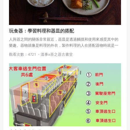
作物，會員享有所有權或經合法授權。
如會員違反前項約定致吉寶系統公司遭追訴、請求或求償
者，吉寶系統公司應立即通知會員，必要時本系統得移除爭
議內容。會員應協助相關程序並負擔吉寶系統公司因此所生
支出（包括律師費用）、損害及損失。
玩食器：學習料理和器皿的搭配
人與器之間的關係非常親近，器皿是透過觸摸和使用來感受其中的
六、終止
樂趣。器物就像是料理的外衣，製作料理的人在搭配器物時就是一
會員違反本合約或本系統任一規定者，吉寶系統公司得終止
種享受的過程，讓料理展現美麗的姿態或許就是最大的滿足。本篇
觀看次數：4721 ・
溫事x茶之器古書堂
本合約。
教你如何選擇器皿與料理的搭配。
本合約終止後，會員不得對吉寶系統公司主張任何費用、補
償或賠償。
七、合意管轄
雙方合意專以臺灣臺北地方法院為第一審管轄法
院。