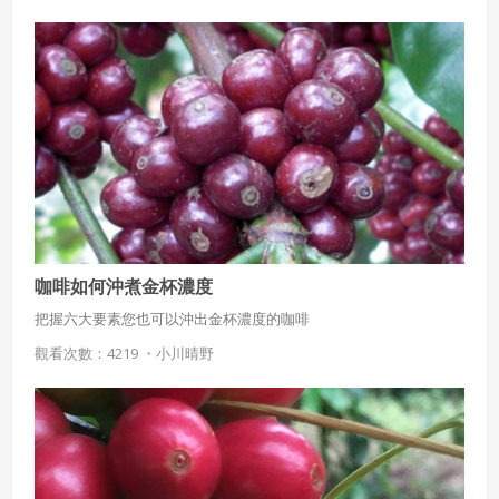
咖啡如何沖煮金杯濃度
把握六大要素您也可以沖出金杯濃度的咖啡
觀看次數：4219 ・
小川晴野