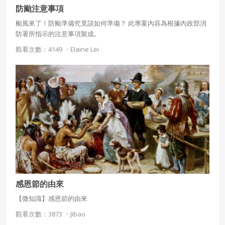
防颱注意事項
颱風來了！防颱準備究竟該如何準備？ 此專案內容為根據內政部消
防署所指示的注意事項製成。
觀看次數：4149 ・
Elaine Lei
感恩節的由來
【微知識】感恩節的由來
觀看次數：3873 ・
Jibao