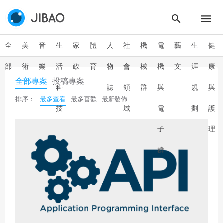
全
美
音
生
家
體
人
社
機
電
藝
生
健
部
術
樂
活
政
育
物
會
械
機
文
涯
康
全部專案
投稿專案
科
誌
領
群
與
規
與
排序：
最多查看
最多喜歡
最新發佈
技
域
電
劃
護
子
理
群