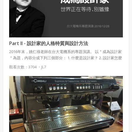
之美。藻井為中國古代建築樣式之一，以不斷向中心懸挑內縮的斗
拱，交織成網狀的傘蓋形天花板。雕塑是一種使用各種媒材，表現
具有長、寬、高三度空間的藝術作品。「雕」是將材料如石頭、木
材等，以切、割、削、鑿等方式，將不要的部分去除所完成的作
品，又稱為「減法雕塑」；「塑」是將可捏塑的材料， 例如：黏
土、水泥等，做漸次添加而成的作品，又稱為「加法雕塑」。彰化
縣鹿港鎮龍山寺戲亭藻井的漸層美。 如果語言是人類相互溝通的工
Part II - 設計家的人格特質與設計方法
具，那麼形體、色彩、質感、明暗等元素，就是藝術家傳達創作理
2016年末，姚仁祿老師在台大電機系的專題演講。 以＂成為設計家
念的語言。學會如何看懂藝術的語言，更能幫助我們欣賞藝術品，
＂為題，內容分成下列三個部分： 1. 什麼是設計家？ 2. 設計家 怎麼
現在就讓我們一起來認識視覺藝術的語言吧！柱子的造形反覆之
做設計？ 3. 為什麼 現代世界 需要設計家？
美。梯田的曲線韻律之美。翠玉白菜／臺北市國立故宮博物院藏阿
觀看次數：3704 ・
JL7
亞斯與阿基里斯／義大利羅馬梵蒂岡博物館藏鸚鵡螺。 任何形體不
外乎是點、線、面的組合。＊點的大小、疏密、輕重等差異，可以
產生許多不同的形 狀。 ＊線條是點移動的軌跡，是視覺藝術最基本
的語言，分直 線與曲線。 藝術家透過粗細、長短及不同種類的線
條，表現輪廓與形狀、製造紋理與明暗、暗示方向及動作。形體康
丁斯基〈構成第八號〉，以直線、曲線、直角、銳角、鈍角等元素
構成，畫面中色彩與幾何形狀的組合，充滿律動感。康丁斯基／構
成第八號／美國紐約古根漢美術館藏點的形態。圓形點有飽滿、充
實、柔軟、流動、輕快、靈巧的感覺；方形點有堅硬、嚴謹、穩
定、俐落的感覺。陳其寬〈吾子〉，以簡單幾筆墨線畫出猿猴的造