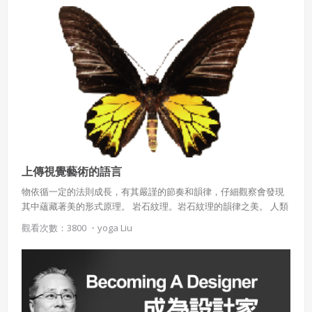
上傳視覺藝術的語言
物依循一定的法則成長，有其嚴謹的節奏和韻律，仔細觀察會發現
其中蘊藏著美的形式原理。 岩石紋理。岩石紋理的韻律之美。 人類
從大自然中領悟美的形式原理，運用智慧，以巧手創造出許多美的
觀看次數：3800 ・
yoga Liu
傑作。＊漸層的藻井有層次變化感。＊均衡的門有平穩踏實感。＊
對比色彩產生活潑的效果。＊柱子的造形反覆之美、梯 田的曲線韻
律之美。人為之美門環的對稱均衡之美。 日常生活中，人為的創作
包羅萬象，依創作目的可分為兩大類，一是單純表達思想和情感的
純粹藝術，例如：繪畫、雕塑等；另一類是滿足生活需要，追求美
感生活的應用藝術，例如：建築、工藝、服飾等。服飾的色彩對比