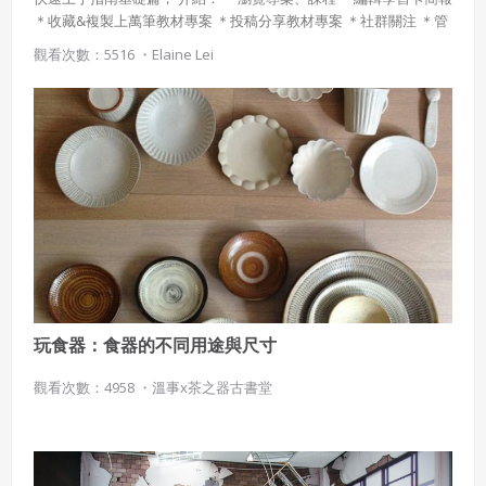
＊收藏&複製上萬筆教材專案 ＊投稿分享教材專案 ＊社群關注 ＊管
理個人頁面 ＊寄送專案 ＊建立課程 供各位參考！也可以下載高清版
觀看次數：5516 ・
Elaine Lei
使用手冊喔！
使用 Facebook 帳號註冊
使用 Google 帳號註冊
緣會員有意願吉寶知識系統（本系統），經註冊本
使用 Facebook 帳號登入
系統表示您同意會員合約：
使用 Google 帳號登入
一、定義條款
授權內容：係指吉寶系統有限公司（吉寶系統公司）所有或
經授權使用而置放於吉寶知識系統網站或系統內之著作物。
玩食器：食器的不同用途與尺寸
衍生著作：係指就授權內容改作之創作。
觀看次數：4958 ・
溫事x茶之器古書堂
二、會員規範
會員同意遵守本系統之會員規範、著作權條款及隱私權政
策。
已閱讀
使用條款
和
隱私政策
我同意上述會員條款