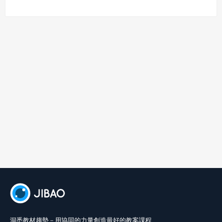
統治下人民憂懼無奈的心情。侯錦郎／心在凍原的人／臺北市立美
術館藏這件作品展現收放自如的寫實功力，以沉靜簡斂的色彩與主
題相呼應。何德來／流逝的歲月／臺北市立美術館藏 藝術與人文 國
中1上沉思的女子、無生命的雕像與靜夜的明月，呈現一種寂寥、清
遠而帶神祕的氣氛。陳景容／夜的沉思／高雄市立美術館藏簡潔筆
調與明朗色彩，表現出夏日晌午時分，沉睡女子的寧謐和悠閒情
境。徐藍松／午睡／臺北市立美術館藏 藝術世界是豐富的寶庫，欣
賞藝術品並非遙不可及，只要學著用眼睛仔細觀察，用心感受與想
像，透過美的形式原理與視覺藝術元素，就能推開藝術殿堂的大門
與藝術品對話。蒙德里安／百老匯爵士樂／美國紐約現代美術館
藏 視覺藝術的語言包括形體、色彩、質感、明暗等元素，在認
識這些視覺藝術元素後同學們是否躍躍欲試，想和這些藝術大師的
作品對話呢？梵谷／絲柏樹(局部)／美國紐約大都會博物館藏
洞悉教材趨勢－用協同的力量創造最好的教案課程