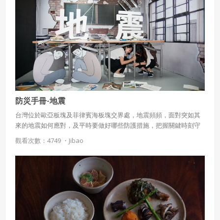
違反前項約定者，本系統得終止會員資格。
同意上述條款，確定註冊
已經有註冊帳號了嗎？點擊
立刻登入
三、著作權授權
會員得於本系統內使用授權內容，除經著作權人有標示採取
還沒有註冊帳號嗎？點擊
立刻註冊
創用CC授權或其他授權者，會員不得重製、轉載、散布或類
似方法流通授權內容。
本系統防盜拷措施或類似措施，會員不得予以破解、破壞或
以其他方法規避。
會員使用本系統之費用，由吉寶系統公司定之並按月收取。
防災手冊-地震
吉寶系統公司得不定期公告與調整費用。
台灣位於歐亞板塊及菲律賓海板塊交界處，地震頻頻，面對突如其
來的地震如何應對，及平時要做好哪些防護措施，把握關鍵時刻守
四、會員授權
想起密碼了嗎？點擊
立刻登入
護自己和親友的安全。
觀看次數：4749 ・
Jibao
會員享有其創作之衍生著作的著作權，但會員同意吉寶系統
公司得於該著作權存續期間內無償使用，包括再授權之權
利。
本條約定不因本合約終止而失效。
五、聲明保證
會員聲明並保證會員於使用本系統時創作、上傳或張貼的著