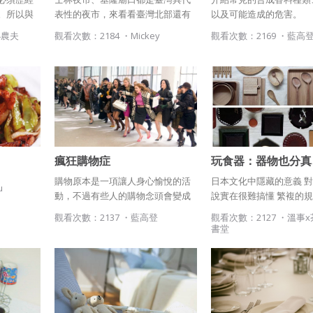
於該著作權存續期間內無償使用，包括再授權之權利。
。所以與
表性的夜市，來看看臺灣北部還有
以及可能造成的危害。
本條約定不因本合約終止而失效。
必須每年
哪些值得一逛的夜市吧！
小農夫
觀看次數：2184 ・
Mickey
觀看次數：2169 ・
藍高
，也就是
五、聲明保證
接梨生產
因。
會員聲明並保證會員於使用本系統時創作、上傳或張貼的著作物，
會員享有所有權或經合法授權。
如會員違反前項約定致吉寶系統公司遭追訴、請求或求償者，吉寶
系統公司應立即通知會員，必要時本系統得移除爭議內容。會員應
協助相關程序並負擔吉寶系統公司因此所生支出（包括律師費
用）、損害及損失。
瘋狂購物症
玩食器：器物也分真
草
購物原本是一項讓人身心愉悅的活
日本文化中隱藏的意義 
六、終止
u
動，不過有些人的購物念頭會變成
說實在很難搞懂 繁複的
會員違反本合約或本系統任一規定者，吉寶系統公司得終止本合
揮之不去的強迫意念，而只有在得
動的細節 不禁讓人頭昏腦
觀看次數：2137 ・
藍高登
觀看次數：2127 ・
溫事x
約。
手的那一刻，情緒才能獲得痛快的
本人萬事都依照"真.行.草
書堂
本合約終止後，會員不得對吉寶系統公司主張任何費用、補償或賠
解脫。只是購買後又感到很後悔，
對方式。那麼什麼是"真.行
償。
更慘的是，還常常是透支去買，最
後導致負債累累或繳不起巨額卡
七、合意管轄
費。
雙方合意專以臺灣臺北地方法院為第一審管轄法院。