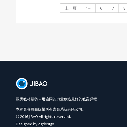
梨，如今只要一想到陸軍山，便聯
上一頁
1···
6
7
8
想到可口的鳳梨滋味。。
洞悉教材趨勢－用協同的力量創造最好的教案課程
本網頁各頁面版權所有吉寶系統有限公司。
© 2016 JIBAO All rights reserved.
Designed by
ogdesign