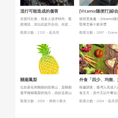
流行可能造成的傷害
[Vitamix隨便打]
麻十穀米漿
在當代社會，很多人追求時尚、緊
彼得覓食趣 －[Vitamix
跟潮流，並以此提升自信。但是，
堅果芝麻十穀米漿
一些流行時尚可能會傷害身體，甚
觀看次數：2120 ・
藍高登
觀看次數：2097 ・
Diane
至致病。本專案內容為探討一些流
行時尚對身體的傷害，以及如何避
免或減輕傷害。
關廟鳳梨
外食「四少、均衡、
位於新化和關廟的陸軍山，是關廟
根據調查，臺灣人高達八
最早種植鳳梨的地方，由於這座山
食五天，其中又以午餐佔
是38年國民政府遷臺陸軍打靶演練
如何讓「老外一族」在飲
觀看次數：2056 ・
興興小農夫
觀看次數：2034 ・
藍高
的地方，因而得名。此山海拔低，
失衡，甚至肥胖而引起代
良好的山坡排水與含水性佳的土
群，進而演變成慢性病，
壤，可以種出香甜且纖維纖細的鳳
關心的重要議題。