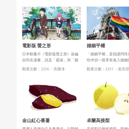
電影版 聲之形
婚姻平權
日本動畫片《電影版聲之形》改編
「婚姻平權」是指讓同性
自同名漫畫，談及「霸凌」與「聽
性伴侶一樣享有進入婚姻
障」等議題，描述憤世嫉俗少年石
也就是俗稱的「同性婚姻
觀看次數：2256 ・
吳榮浲
觀看次數：2231 ・
藍高
田，小時帶頭欺負聽障女孩西宮硝
化」，由於婚姻相關規定
子，最後卻在一場惡作劇下反被霸
法》中，因此「婚姻平權
凌關閉心門，甚至萌生輕生念頭。
的便是《民法》部分條文
長大後他與西宮相遇，替年幼無知
案，依不同提案版本有不
的幼稚行為懺悔，2人關係也隨之改
修正。
變。該片在日本以「鼓起勇氣，向
你傳達我的心聲」作為宣傳標語深
具教育意義，在台上映後，台北票
金山紅心番薯
卓蘭高接梨
房也成功飆破百萬
臺灣人常稱自己為番薯仔，以堅韌
高接梨這種移裁梨，梨穗