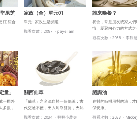
綜合堅果芝
家政（全）單元01
誰來晚餐？
隨便打]綜合
單元1 家政生活頻道
餐會，常是朋友或家人們
情、凝聚向心力的方式之
觀看次數：2087 ・
paye iam
此，以青少年來說，若是
觀看次數：2058 ・
李靜
家人籌辦一個家庭的part
關心參與的每個家人著眼
在不同的生命階段，會有
食需求及禁忌。在菜色安
能顧及不同人的需求，也
人的關心。
定量」
關西仙草
認識油
成一周外
「仙草」之名源自於一個傳說：古
在對的時機用對的油，才
大多數，
代交通不便，出入均靠雙腿，天熱
保安康。
食上不會
趕路容易中暑生病，有善心人士將
登
觀看次數：2034 ・
興興小農夫
觀看次數：2033 ・
Micke
謝症候
這種具有特殊香味的草類植物，曬
是值得去
乾熬煮成茶，施予中暑之人飲用
後，身體便很快復原，因此認為這