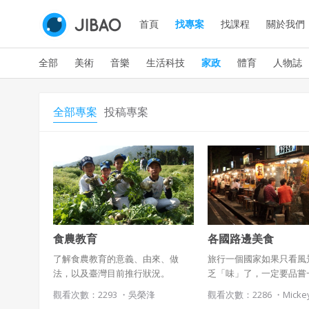
首頁
找專案
找課程
關於我們
全部
美術
音樂
生活科技
家政
體育
人物誌
全部專案
投稿專案
食農教育
各國路邊美食
了解食農教育的意義、由來、做
旅行一個國家如果只看風
法，以及臺灣目前推行狀況。
乏「味」了，一定要品嘗
的特色美食。而路邊攤正
觀看次數：2293 ・
吳榮浲
觀看次數：2286 ・
Micke
食的聚集地。