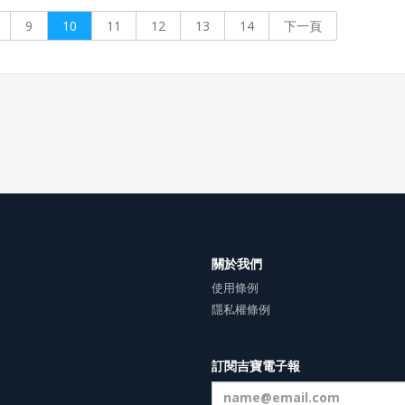
種具有神效的草應是仙人所賜予
9
10
11
12
13
14
下一頁
的，故將其稱為「仙草」。
關於我們
使用條例
隱私權條例
訂閱吉寶電子報