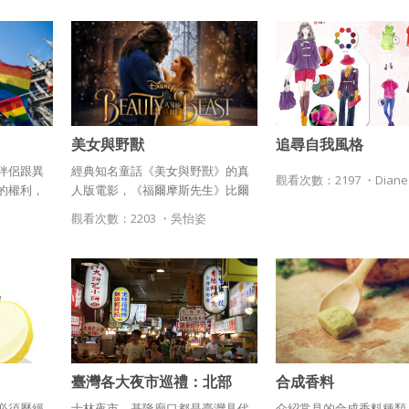
使用而置放於吉寶知識系統網站或系統內之著作物。
上等英國進口西裝，比起
百株也換不到，簡直是天
衍生著作：係指就授權內容改作之創作。
二、會員規範
會員同意遵守本系統之會員規範、著作權條款及隱私權政策。
違反前項約定者，本系統得終止會員資格。
已閱讀
使用條款
和
隱私政策
我同意上述會員條款
美女與野獸
追尋自我風格
伴侶跟異
經典知名童話《美女與野獸》的真
三、著作權授權
同意上述條款，確定註冊
觀看次數：2197 ・
Diane
已經有註冊帳號了嗎？點擊
立刻登入
的權利，
人版電影，《福爾摩斯先生》比爾
會員得於本系統內使用授權內容，除經著作權人有標示採取創用CC
合法
坎登執導，「妙麗」艾瑪華森飾演
登
觀看次數：2203 ・
吳怡姿
授權或其他授權者，會員不得重製、轉載、散布或類似方法流通授
訂於《民
女主角「貝兒」、丹史蒂文斯飾演
還沒有註冊帳號嗎？點擊
立刻註冊
權內容。
草案」指
「野獸」。故事講述1名年輕女孩與
本系統防盜拷措施或類似措施，會員不得予以破解、破壞或以其他
修正草
野獸墜入情網
方法規避。
同程度的
會員使用本系統之費用，由吉寶系統公司定之並按月收取。吉寶系
統公司得不定期公告與調整費用。
四、會員授權
臺灣各大夜市巡禮：北部
合成香料
會員享有其創作之衍生著作的著作權，但會員同意吉寶系統公司得
想起密碼了嗎？點擊
立刻登入
必須歷經
士林夜市、基隆廟口都是臺灣具代
介紹常見的合成香料種類