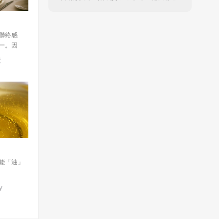
聯絡感
一。因
從旁協助
慧
y，可以從
，了解處
不同的飲
排方面，
表達對家
能「油」
y