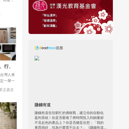
登
、行、
對台灣人來
規定一舉一
脹 其實日
茶之器古
"來判斷應
.草"呢？
賺錢有道
賺錢有道告別窮忙的價格戰，建立你的自動化
盈利系統！你是否厭倦了將時間投入到銷量卻
不見起色的產品上？你是否總是在想：「我的
東西很好，但為什麼賣不出去？」《賺錢有道...