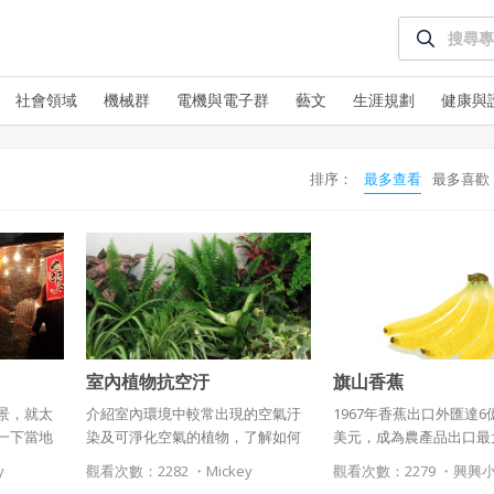
社會領域
機械群
電機與電子群
藝文
生涯規劃
健康與
排序：
最多查看
最多喜歡
使用 Facebook 帳號註冊
使用 Google 帳號註冊
緣會員有意願吉寶知識系統（本系統），經註冊本系統
室內植物抗空汙
旗山香蕉
使用 Facebook 帳號登入
表示您同意會員合約：
景，就太
介紹室內環境中較常出現的空氣汙
1967年香蕉出口外匯達6
使用 Google 帳號登入
一下當地
染及可淨化空氣的植物，了解如何
美元，成為農產品出口最
一、定義條款
是特色美
藉由植物抵抗空汙。
灣「香蕉王國」的美譽不
y
觀看次數：2282 ・
Mickey
觀看次數：2279 ・
興興
授權內容：係指吉寶系統有限公司（吉寶系統公司）所有或經授權
當時六株香蕉的收成，就