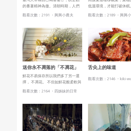
的番薯精神為傲。清朝時期，人們
低溫環境，才能打破休眠
來臺開墾時篳路藍縷、日本時代物
一般嫁接只需一次不同，
觀看次數：2191 ・
興興小農夫
觀看次數：2189 ・
興興
資窘困，番薯成為臺灣人的代用食
重複「剪下」、「貼上」
糧，對許多人而言，番薯曾是生活
年年都要嫁接，這就是高
上不可分割的一部分。
成本高居果樹類首位的原
送你永不凋落的「不凋花」
舌尖上的味道
鮮花不易保存所以我們多了另一選
觀看次數：2146 ・
kiki-w
擇， 不凋花。 不但如鮮花般柔軟與
保有水分的觸感，並且可以長時間
觀看次數：2164 ・
四姊妹的日常
保存觀賞讓美麗的事物永久保存。