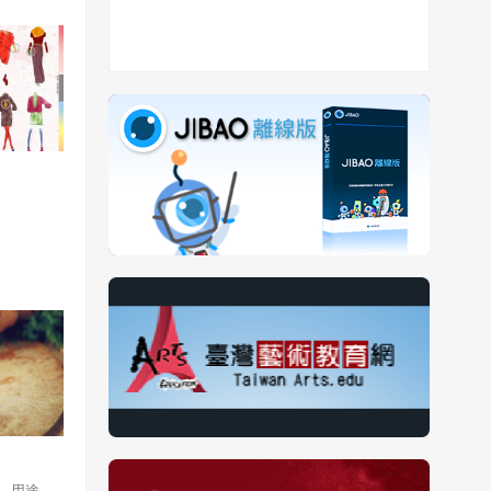
現在種一
壤之別。
、用途，