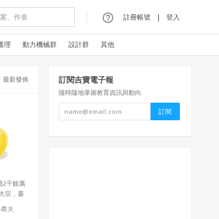
註冊帳號
|
登入
護理
動力機械群
設計群
其他
訂閱吉寶電子報
最新發佈
隨時隨地掌握教育資訊與動向
億2千餘萬
大宗，臺
脛而走，
小農夫
夠做一套