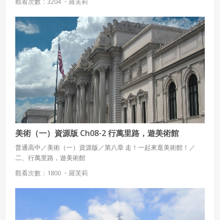
觀看次數：3204 ・
羅芙莉
美術（一）資源版 Ch08-2 行萬里路，遊美術館
普通高中／美術（一）資源版／第八章 走！一起來逛美術館！／
二、行萬里路，遊美術館
觀看次數：1800 ・
羅芙莉