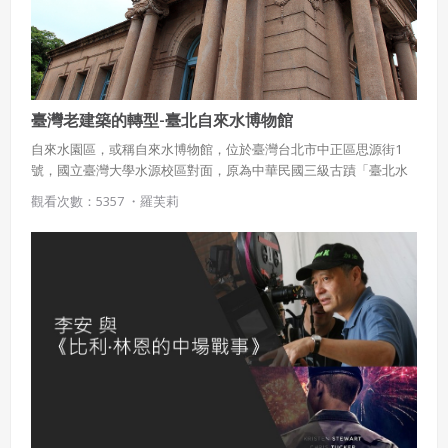
會員聲明並保證會員於使用本系統時創作、上傳或張貼的著
作物，會員享有所有權或經合法授權。
如會員違反前項約定致吉寶系統公司遭追訴、請求或求償
者，吉寶系統公司應立即通知會員，必要時本系統得移除爭
議內容。會員應協助相關程序並負擔吉寶系統公司因此所生
臺灣老建築的轉型-臺北自來水博物館
支出（包括律師費用）、損害及損失。
自來水園區，或稱自來水博物館，位於臺灣台北市中正區思源街1
號，國立臺灣大學水源校區對面，原為中華民國三級古蹟「臺北水
六、終止
源地唧筒室」，2002年2月5日公告更名，並將觀音山蓄水池、量水
觀看次數：5357 ・
羅芙莉
會員違反本合約或本系統任一規定者，吉寶系統公司得終止
室、渾水抽水站列入古蹟主體範圍。現為自來水博物館。
本合約。
本合約終止後，會員不得對吉寶系統公司主張任何費用、補
償或賠償。
七、合意管轄
雙方合意專以臺灣臺北地方法院為第一審管轄法
院。