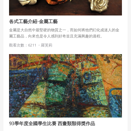
各式工藝介紹-金屬工藝
金屬是大自然中最堅硬的物質之一，而如何將他們幻化成迷人的金
屬工藝品，向來也是令人感到好奇並且充滿興趣的過程。
觀看次數：6211 ・
羅芙莉
93學年度全國學生比賽 西畫類類得獎作品