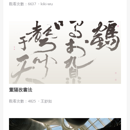
觀看次數：6637 ・
kiki-wu
董陽孜書法
觀看次數：4825 ・
王妙如