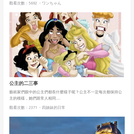
觀看次數：5692 ・
ワンちゃん
公主的二三事
藝術家們眼中的公主們都長什麼樣子呢？公主不一定每次都保持公
主的模樣，她們跟常人相同.....
觀看次數：2371 ・
四姊妹的日常