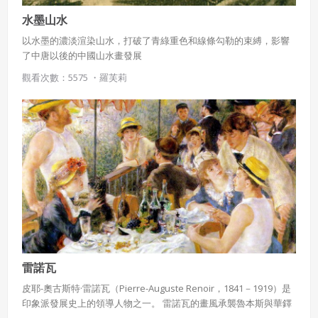
水墨山水
以水墨的濃淡渲染山水，打破了青綠重色和線條勾勒的束縛，影響
了中唐以後的中國山水畫發展
觀看次數：5575 ・
羅芙莉
雷諾瓦
皮耶-奧古斯特·雷諾瓦（Pierre-Auguste Renoir，1841－1919）是
印象派發展史上的領導人物之一。 雷諾瓦的畫風承襲魯本斯與華鐸
的傳統，對於女性形體的描繪特別著名。