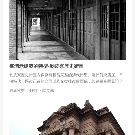
策。
已閱讀
使用條款
和
隱私政策
我同意上述會員條款
違反前項約定者，本系統得終止會員資格。
同意上述條款，確定註冊
已經有註冊帳號了嗎？點擊
立刻登入
三、著作權授權
會員得於本系統內使用授權內容，除經著作權人有標示採取
還沒有註冊帳號嗎？點擊
立刻註冊
創用CC授權或其他授權者，會員不得重製、轉載、散布或類
似方法流通授權內容。
本系統防盜拷措施或類似措施，會員不得予以破解、破壞或
以其他方法規避。
臺灣老建築的轉型-剝皮寮歷史街區
會員使用本系統之費用，由吉寶系統公司定之並按月收取。
剝皮寮歷史街區內保存有相當完整的清代街型、清代傳統店屋、日
吉寶系統公司得不定期公告與調整費用。
治時代市區改正後的立面以及光復後改建面貌，其建築空間見證了
艋舺市街的發展，對於都市紋理的延續深具意義。
四、會員授權
觀看次數：4195 ・
羅芙莉
想起密碼了嗎？點擊
立刻登入
會員享有其創作之衍生著作的著作權，但會員同意吉寶系統
公司得於該著作權存續期間內無償使用，包括再授權之權
利。
本條約定不因本合約終止而失效。
五、聲明保證