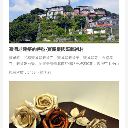
臺灣老建築的轉型-寶藏巖國際藝術村
寶藏巖，又稱寶藏巖觀音寺、寶藏巖觀音亭、寶藏巖寺、石壁潭
寺、觀音媽廟等。址在臺灣臺北市汀州路三段230巷，靠虎空山小山
坡而建，為福建泉州安溪移民的信仰中心，主奉觀音菩薩，安溪移
觀看次數：5469 ・
羅芙莉
民無不參拜。1997年8月5日， 由臺北市政府公告指定「寶藏巖」為
市定古蹟。今日則以二次大戰後，外省移民違建居住的寶藏巖聚落
聞名。