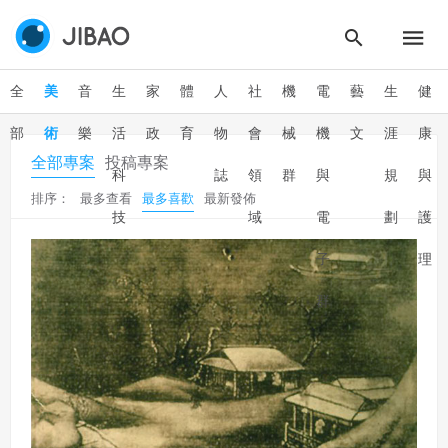
全
美
音
生
家
體
人
社
機
電
藝
生
健
部
術
樂
活
政
育
物
會
械
機
文
涯
康
全部專案
投稿專案
科
誌
領
群
與
規
與
排序：
最多查看
最多喜歡
最新發佈
技
域
電
劃
護
子
理
群