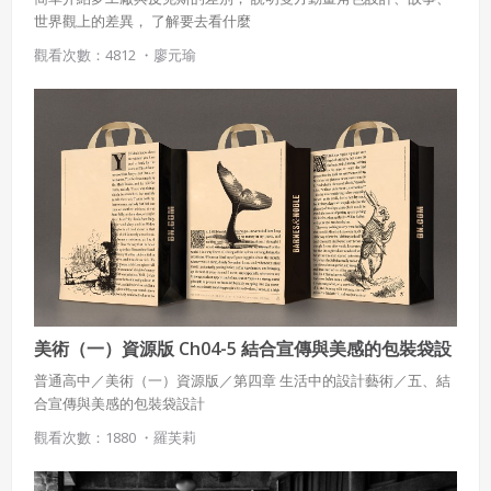
世界觀上的差異， 了解要去看什麼
觀看次數：4812 ・
廖元瑜
使用 Facebook 帳號註冊
使用 Google 帳號註冊
緣會員有意願吉寶知識系統（本系統），經註冊本
使用 Facebook 帳號登入
系統表示您同意會員合約：
使用 Google 帳號登入
一、定義條款
授權內容：係指吉寶系統有限公司（吉寶系統公司）所有或
美術（一）資源版 Ch04-5 結合宣傳與美感的包裝袋設
經授權使用而置放於吉寶知識系統網站或系統內之著作物。
計
普通高中／美術（一）資源版／第四章 生活中的設計藝術／五、結
衍生著作：係指就授權內容改作之創作。
合宣傳與美感的包裝袋設計
觀看次數：1880 ・
羅芙莉
二、會員規範
會員同意遵守本系統之會員規範、著作權條款及隱私權政