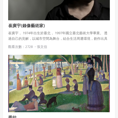
崔廣宇(錄像藝術家)
崔廣宇， 1974年出生於臺北， 1997年國立臺北藝術大學畢業。 透
過自己的見解，以城市空間為舞台，結合生活周遭環境，創作出具
有個人獨特色彩的藝術創作。 多年來數十次的作品展出與近年來結
觀看次數：2728 ・
張文信
合藝術的錄像作品發表，讓崔廣宇成為臺灣當代的新秀藝術家，他
更是國內藝壇中少數活躍於國際藝術舞台的人物。其作品更受邀至
法國、義大利、西班牙、英國等國家展出，備受各界好評。 他以錄
影形式結合行為藝術，成為少數能夠做出具有「觀念藝術」內涵的
傑出創作者。
秀拉