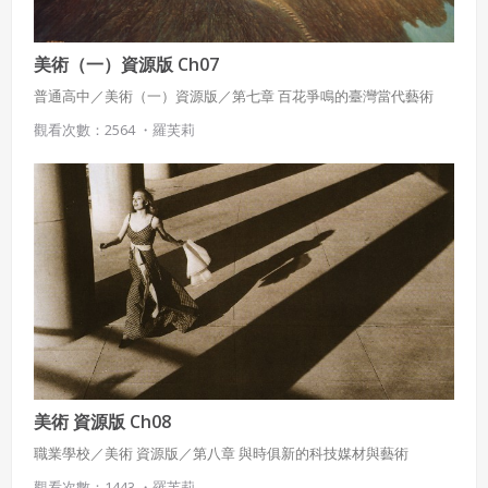
美術（一）資源版 Ch07
普通高中／美術（一）資源版／第七章 百花爭鳴的臺灣當代藝術
觀看次數：2564 ・
羅芙莉
美術 資源版 Ch08
職業學校／美術 資源版／第八章 與時俱新的科技媒材與藝術
觀看次數：1443 ・
羅芙莉