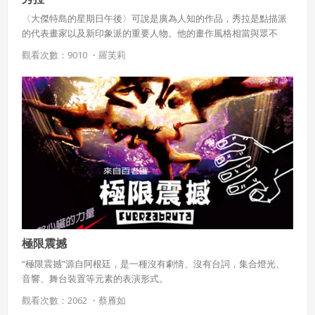
〈大傑特島的星期日午後〉可說是廣為人知的作品，秀拉是點描派
的代表畫家以及新印象派的重要人物。他的畫作風格相當與眾不
同，充滿了細膩繽紛的小點，當靠近看時，每一個點都充滿著理性
觀看次數：9010 ・
羅芙莉
的筆觸，與梵谷的狂野，還有塞尚的色塊都大為不同。秀拉擅長畫
都市中的風景畫，也擅長將色彩理論套用到畫作當中。
極限震撼
“極限震撼”源自阿根廷，是一種沒有劇情、沒有台詞，集合燈光、
音響、舞台裝置等元素的表演形式。
觀看次數：2062 ・
蔡雁如