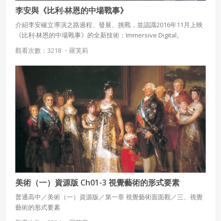
李安與《比利‧林恩的中場戰事》
介紹李安確立導演之路過程、發展、挑戰，並認識2016年11月上映
《比利‧林恩的中場戰事》的全新技術：Immersive Digital。
觀看次數：3218 ・
羅芙莉
美術（一）資源版 Ch01-3 視覺藝術的形式要素
普通高中／美術（一）資源版／第一章 視覺藝術面面觀／三、視覺
藝術的形式要素