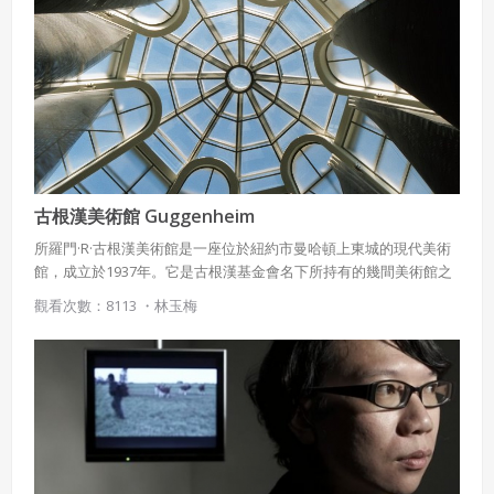
古根漢美術館 Guggenheim
所羅門·R·古根漢美術館是一座位於紐約市曼哈頓上東城的現代美術
館，成立於1937年。它是古根漢基金會名下所持有的幾間美術館之
中最著名的一間，而且通常簡稱古根漢，它是紐約市最著名的美術
觀看次數：8113 ・
林玉梅
館之一