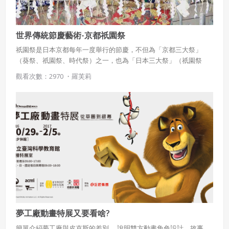
世界傳統節慶藝術-京都祇園祭
祇園祭是日本京都每年一度舉行的節慶，不但為「京都三大祭」
（葵祭、祇園祭、時代祭）之一，也為「日本三大祭」（祇園祭
（京都）、天神祭（大阪）、神田祭（江戶））與「三大曳山
觀看次數：2970 ・
羅芙莉
祭」、「三大美祭」（秩父夜祭（埼玉縣秩父市）、祇園祭（京都
府京都市）、高山祭（岐阜縣高山市））之一。並被認為是其中一
項最大規模及最著名的祭典。整個祇園祭長達一個月，在7月17日
（前祭）和7月24日（後祭）則進行大型巡遊，京都的33個區，每區
均會設計一個裝飾華麗的花轎參加巡遊。
夢工廠動畫特展又要看啥?
簡單介紹夢工廠與皮克斯的差別， 說明雙方動畫角色設計、故事、