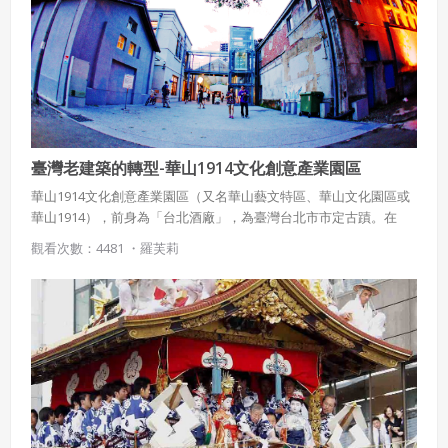
臺灣老建築的轉型-華山1914文化創意產業園區
華山1914文化創意產業園區（又名華山藝文特區、華山文化園區或
華山1914），前身為「台北酒廠」，為臺灣台北市市定古蹟。在
1999年後，成為提供給藝文界、非營利團體及個人使用的藝術展
觀看次數：4481 ・
羅芙莉
覽、音樂表演等文化活動場地。此外，園區內也有多間餐廳、店
舖、藝廊等商業設施。