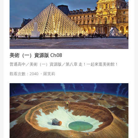
美術（一）資源版 Ch08
普通高中／美術（一）資源版／第八章 走！一起來逛美術館！
觀看次數：2040 ・
羅芙莉