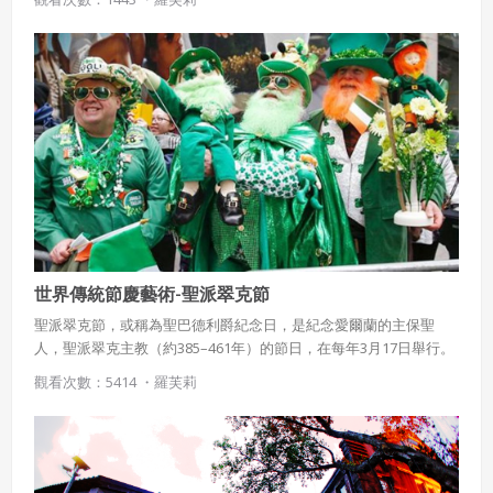
世界傳統節慶藝術-聖派翠克節
聖派翠克節，或稱為聖巴德利爵紀念日，是紀念愛爾蘭的主保聖
人，聖派翠克主教（約385–461年）的節日，在每年3月17日舉行。
觀看次數：5414 ・
羅芙莉