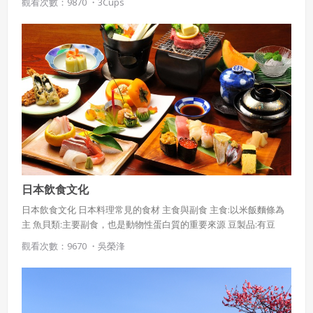
觀看次數：9870 ・
3Cups
日本飲食文化
日本飲食文化 日本料理常見的食材 主食與副食 主食:以米飯麵條為
主 魚貝類:主要副食，也是動物性蛋白質的重要來源 豆製品:有豆
腐、油豆腐等 其他蔬菜:作法有燉、煮、涼拌、醋拌、浸、燙
觀看次數：9670 ・
吳榮浲