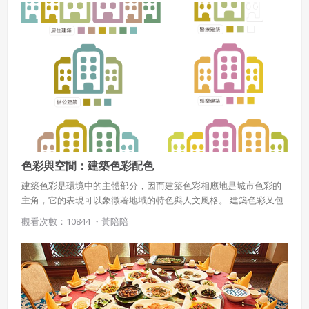
會員同意遵守本系統之會員規範、著作權條款及隱私權政
素材所組成的傳統小菜，稱為Pecel ￭ 還有從13世紀一直延續至今的
策。
已閱讀
使用條款
和
隱私政策
我同意上述會員條款
發酵黃豆食品-天貝(Tempe Goreng)，已成為聯合國教科文組織人
違反前項約定者，本系統得終止會員資格。
類非物質文化遺產中具文化價值的食物 飲食代表: ￭ 華裔飲食融合在
地辛香料:Bakso湯麵 ￭ 福建移民印尼後的米食文化:粿仔條湯
同意上述條款，確定註冊
已經有註冊帳號了嗎？點擊
立刻登入
三、著作權授權
(Kwetiau Ayam) ￭ 印尼華裔每年正月十五食用的米食糕點(Lontong
Cao GoMeh)￭ 著名的爪哇涼拌沙拉(Gado-gado) ￭ 國家級代表菜-薑
會員得於本系統內使用授權內容，除經著作權人有標示採取
黃飯，是國宴必備菜餚 ￭ 庶民燒烤最喜歡的辛香料魚；開齋節必吃
還沒有註冊帳號嗎？點擊
立刻註冊
創用CC授權或其他授權者，會員不得重製、轉載、散布或類
的雞肉咖哩(Opor Ayam)；信仰印度教的峇里島烤乳豬 ￭ 椰奶蔬菜
似方法流通授權內容。
湯、各式各樣的薑黃湯麵、小點心香脆炸牛皮和水果沙拉 ￭ 甜品類
本系統防盜拷措施或類似措施，會員不得予以破解、破壞或
有黑糯米雞、印尼式摩摩喳喳，大部分延續吃木薯，地瓜南瓜等 ￭
以其他方法規避。
荷蘭殖民留下的飲食:千層糕菲律賓跟其他東南亞國家一樣喜歡食用
色彩與空間：建築色彩配色
會員使用本系統之費用，由吉寶系統公司定之並按月收取。
蝦膏、吃魚露、醃漬鹹魚味食物進行調味，辛香料習慣以胭脂子
吉寶系統公司得不定期公告與調整費用。
(Annatto)上色，歐洲人慣用的月桂葉亦納入醃漬當中 南島族人主食:
建築色彩是環境中的主體部分，因而建築色彩相應地是城市色彩的
芋頭、香蕉花、木薯、西谷米成為主食之一 飲食代表: ￭ 豪華的西班
主角，它的表現可以象徵著地域的特色與人文風格。 建築色彩又包
四、會員授權
牙海鮮燉飯、庶民的鹹魚搭白 飯、代表國食火烤脆皮豬(Lechon) ￭
括居住建築色彩、商業建築色彩、辦公建築色彩、娛樂建築色彩、
觀看次數：10844 ・
黃陪陪
想起密碼了嗎？點擊
立刻登入
國民湯品:酸子湯(Sinigang)，用醋蒜醬油等悶煮至軟嫩的酸味雞肉
教育建築色彩等，這些不同功能的建築，其色彩的選擇也不同。
會員享有其創作之衍生著作的著作權，但會員同意吉寶系統
(Adobo) ￭ 融合西班牙調味方式與塔加洛人烹調概念的Bistek
公司得於該著作權存續期間內無償使用，包括再授權之權
Tagalog，是將豬肉煎過再以辛香料燒煮入味 ￭ 結合三種食材製作而
利。
成的料理 Kadyos Baboy Langka (木豆 豬肉 波羅蜜) ￭ 春捲
本條約定不因本合約終止而失效。
(Lumpia)、以醬油為核心的滷豬腳、 西班牙的馬鈴薯烘蛋改造成
Torta，多了海鮮 ￭ 國民甜點:Halo-halo， 芒果香蕉等全部水果 及