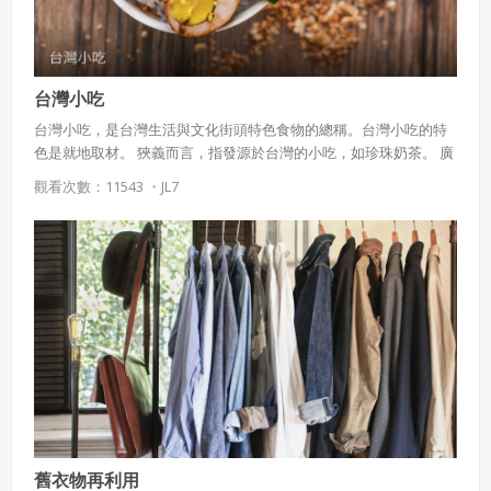
湯底，納入眾多海鮮種類及菌菇，吃時擠上檸檬汁，即我們熟知的
泰式酸辣湯 越南地形全境屬於狹長型，分別為北部紅河三角洲、中
部高原、南部湄公河三角洲，因此飲食習慣及辛香料調味上也迥異
北越為主要稻米輸出國，以米食為主 中越為陳氏阮氏王朝所在地，
台灣小吃
過去因交通不便，皇室御廚發揮創意，研發許多精緻宮廷菜 南越為
主要海鮮捕撈區及法國殖民影響，菜餚多呈現異國風情 混合式雞肝
台灣小吃，是台灣生活與文化街頭特色食物的總稱。台灣小吃的特
醬、法國火腿、法國麵包、越南點滴咖啡… 醫食同源 天然香草類入
色是就地取材。 狹義而言，指發源於台灣的小吃，如珍珠奶茶。 廣
菜 假馬齒莧拌入粥裡烹煮；越南薄荷製作涼拌菜；魚腥草生食可抗
義來說，亦可以包括那些於台灣興盛、創新，於台灣隨處可見甚至
觀看次數：11543 ・
JL7
菌增加免疫力；稻米草則是越南人愛喝的魚酸湯(Canh chua)的重要
發揚光大的庶民美食，如：生煎包、蚵仔煎、肉粽、擔仔麵、滷肉
香草 飲食代表: ￭少油少鹽多炊食，生菜多於肉類或海鮮，利用魚露
飯、炸雞排、臭豆腐、肉圓。
調味是一大共通點 ￭北越米食文化蓬勃，例如河粉、河內綠豆湯
圓、蕉葉鹹粿等 ￭越南蝦餅、酸魚湯、甘蔗蝦等 過去幾個世紀以
來，因為天然資源豐富，馬來半島insula被譽為黃金半島(Golden
Pen)。 島上族裔多元，有馬來人華人印度人原住民峇峇娘惹及西方
殖民後裔，飲食相當豐富 加上島嶼東南亞國家盛產辛香料，食物調
味以辛香且多變化為主，食物混搭性強烈 ￭參峇辣醬: 將蝦塊日曬後
放入乾鍋炒乾成為粉末， 另外至少結合兩種辣椒， 以石舂搗成泥狀
再和入蝦粉 ￭椰子是另一種庶民不可或缺的食材，老椰子可以榨取
椰奶，供甜點製作或釀製成椰子酒，還可刨取椰子絲製作涼拌菜，
或製成Kerisik(烤椰絲)烹做咖哩時加入，嫩椰則可以喝椰汁只可與食
用椰子肉 馬來西亞奉行回教為國教， 馬來人固定只吃Halal食物，
舊衣物再利用