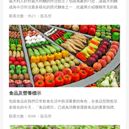
義大利人針對義大利麵的作法投注了包羅萬象的巧思，讓義大利麵
成為今日作法最多樣化的西式麵食之一，此處將介紹幾種常見的義
大利麵：吉他麵、吸管麵、千層麵、星星麵、螺絲麵、蝴蝶麵等
觀看次數：9521 ・
藍高登
等。
食品及營養標示
包裝食品在我們日常飲食生活中扮演重要的角色，在食品型態愈呈
多樣化的今天，「食品標示」已成為消費者選購食品的重要指標。
對消費者來說，正確的標示除了可提供適當的消費資訊外，消費者
觀看次數：9349 ・
藍高登
正確的認知和認真的選擇購買，也是對消費權益的另一層保障。