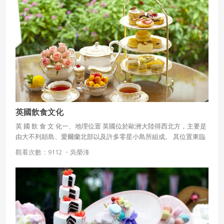
英國飲食文化
英 國 飲 食 文 化一、地理位置 英國位於歐洲大陸得西北方，主要是
由大不列顛島、愛爾蘭北部以及許多零星小島所組成。 其位置東臨
北海西瀕大西洋東南瀕臨多佛海峽，南以英吉利海峽與法國相望。
觀看次數：9112 ・
吳榮浲
(一)英格蘭的地形與氣候 屬北高南低地形，此區內有本寧山貫穿整
個英格蘭，可說是英格蘭的屋脊，山底受冰河侵蝕，造成許多湖
泊，成為優美的天然風景 南部屬低地地形，有一連串丘陵與山谷，
其間有泰晤士河以及沃什灣穿梭，此區可說是英格蘭的農業精華
區。英格蘭西南部為康沃半島，屬於荒漠地區，為英格 蘭重要畜牧
區 英國氣候四季頗為分明