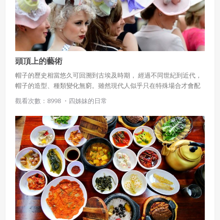
頭頂上的藝術
帽子的歷史相當悠久可回溯到古埃及時期， 經過不同世紀到近代，
帽子的造型、種類變化無窮。雖然現代人似乎只在特殊場合才會配
戴，不如上世紀如日常生活中不可缺少的配件，但是同樣代表著個
觀看次數：8998 ・
四姊妹的日常
人衣著品味與社經地位的象徵。本篇也介紹了兩位現代著名的「帽
匠」活躍於時尚圈、社交圈。我們來看看這些頭頂上的藝術作品。
＃服裝搭配 ＃風華絕代