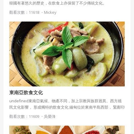
韓國有著悠久的歷史，在飲食上亦保留了不少傳統文化。
觀看次數：11618 ・
Mickey
東南亞飲食文化
undefined東南亞氣候、物產不同，加上宗教與族群迥異、西方殖
民文化影響， 形成獨特的飲食文化 緬甸位於東南半島西部， 緊鄰印
度與孟加拉 飲食受鄰近國家影響， 以右手進食， 早餐習慣喝印度式
觀看次數：11609 ・
吳榮浲
奶茶、 印度炸咖哩餃(Samosas)、 比爾亞尼飯(Biryani)以及較清淡
的椰奶咖哩 比爾亞尼飯緬甸民眾喜愛製作一種特殊辣醬:Zap Toe，
用於沾食或拌飯 除魚露及蝦醬外，緬甸人也使用許多辛香料入菜，