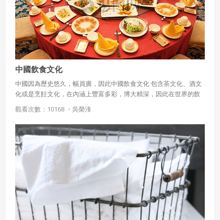
五、聲明保證
剉冰後淋上煉乳
會員聲明並保證會員於使用本系統時創作、上傳或張貼的著
作物，會員享有所有權或經合法授權。
如會員違反前項約定致吉寶系統公司遭追訴、請求或求償
者，吉寶系統公司應立即通知會員，必要時本系統得移除爭
議內容。會員應協助相關程序並負擔吉寶系統公司因此所生
中國飲食文化
支出（包括律師費用）、損害及損失。
中國因為歷史悠久，幅員廣，因此中國飲食文化 包含茶文化、酒文
六、終止
化或是烹飪文化，在內涵上豐富多彩，博大精深，因此在世界的飲
食文化中佔有舉足輕重地位
觀看次數：10168 ・
吳榮浲
會員違反本合約或本系統任一規定者，吉寶系統公司得終止
本合約。
本合約終止後，會員不得對吉寶系統公司主張任何費用、補
償或賠償。
七、合意管轄
雙方合意專以臺灣臺北地方法院為第一審管轄法
院。