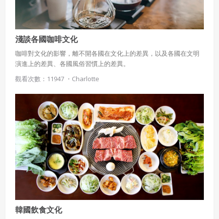
淺談各國咖啡文化
咖啡對文化的影響，離不開各國在文化上的差異，以及各國在文明
演進上的差異、各國風俗習慣上的差異。
觀看次數：11947 ・
Charlotte
韓國飲食文化