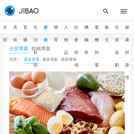
全
美
音
生
家
體
人
社
機
電
藝
生
健
部
術
樂
活
政
育
物
會
械
機
文
涯
康
全部專案
投稿專案
科
誌
領
群
與
規
與
排序：
最多查看
最多喜歡
最新發佈
技
域
電
劃
護
子
理
群