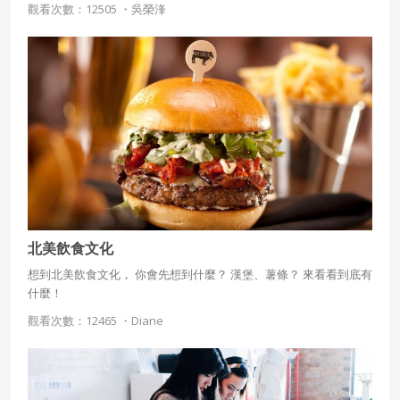
觀看次數：12505 ・
吳榮浲
受國際認可一、整體飲食文化
北美飲食文化
想到北美飲食文化， 你會先想到什麼？ 漢堡、薯條？ 來看看到底有
什麼！
觀看次數：12465 ・
Diane