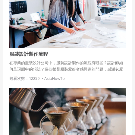
服裝設計製作流程
在專業的服裝設計公司中，服裝設計製作的流程有哪些？設計師如
何呈現腦中的想法？這些都是服裝愛好者感興趣的問題，感謝衣度
開發有限公司，讓AsiaHowTO的拍攝團隊進入服裝設計開法的現
觀看次數：12259 ・
AsiaHowTo
場，記錄下了寶貴的內容，對服裝設計感興趣的您一定不能錯過。