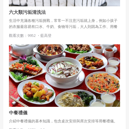
六大類污垢清洗法
生活中充滿各種污垢挑戰，常常一不注意污垢就上身，例如小孩子
的衣服最容易有口水、牛奶、食物等污垢，大人則因為工作、用餐
也會使衣物沾上汗漬、油漬、食物等污痕，這些污漬若沒有及時清
觀看次數：9952 ・
藍高登
理，便會轉化成頑強污漬導致更難清洗，那到底沾染到污垢的衣物
該如何清洗，才能把衣物洗得乾乾淨淨呢？
中餐禮儀
介紹中餐禮儀的基本知識，包含桌次安排與席次安排等用餐禮儀。