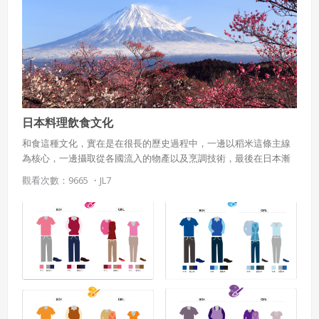
日本料理飲食文化
和食這種文化，實在是在很長的歷史過程中，一邊以稻米這條主線
為核心，一邊攝取從各國流入的物產以及烹調技術，最後在日本漸
漸形成的料理體系，它簡直就是日本歷史的產物，不僅僅是生活文
觀看次數：9665 ・
JL7
化，更包含了藝術以及宗教思想，是用來說明日本文化自身本質的
好例子。