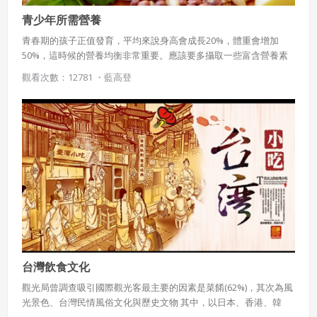
青少年所需營養
青春期的孩子正值發育，平均來說身高會成長20%，體重會增加
50%，這時候的營養均衡非常重要。應該要多攝取一些富含營養素
的食物，並且培養運動的習慣，才可以讓身體健康的成長。
觀看次數：12781 ・
藍高登
台灣飲食文化
觀光局曾調查吸引國際觀光客最主要的因素是菜餚(62%)，其次為風
光景色、台灣民情風俗文化與歷史文物 其中，以日本、香港、韓
國、與澳門觀光客最受台灣美食吸引 由此可知，台灣美食的形象深