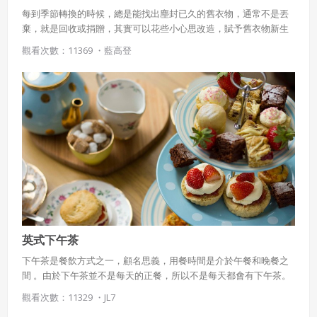
華人則吃豬肉或麵食，印度裔不吃牛肉多喜歡吃羊肉及素食飲食代
每到季節轉換的時候，總是能找出塵封已久的舊衣物，通常不是丟
表: ￭亞參叻沙(Asam Laksa)，酸甜辣味道特別 ￭馬來西亞椰漿飯
棄，就是回收或捐贈，其實可以花些小心思改造，賦予舊衣物新生
(Nasi Lemak)，層次感豐富 ￭娘惹叻沙(Nyonya Laksa)，以椰奶為
命。
基底，融入華人移民麵食傳統￭ 藥材加豬骨頭熬製的肉骨茶，雞粒
觀看次數：11369 ・
藍高登
飯(海南雞飯) ￭ 印尼移民巴東料理冷當雞(Ayam Rendang)；印度自
助餐(Mamak Gerai) ￭ 印度拉茶、煎餅、咖哩醬汁沾食；峇峇娘惹
族群的滷肉(Lor Bak)、娘惹糕、黑果雞(Buah Keluak Ayam) 東南
使用 Facebook 帳號註冊
亞土地面積最小的國家，首都為新加坡市，面積小不宜耕作，所有
農產品都仰賴進口 加上族裔多樣性，延續島與東南亞國家嗜食辛香
使用 Google 帳號註冊
料文化，很多新菜式被研發推廣 新加坡大街小巷有許多咖啡攤文化
(Kopitiam)或小販中心(Hawker Centre)， 隱藏功力深厚的廚師，製
作各式各樣大菜涵蓋福建菜、潮州菜、廣東菜、客家菜及海南菜 由
緣會員有意願吉寶知識系統（本系統），經註冊本
使用 Facebook 帳號登入
於鄰近印尼，著名的Bakso麵、Gudeg波羅蜜咖哩網羅其中 印度裔
系統表示您同意會員合約：
移民亦帶來經典的家鄉菜成為新加坡飲食一部分飲食代表: ￭ 早餐:咖
使用 Google 帳號登入
一、定義條款
椰吐司(kaya Tost)悶煮半生熟蛋加上咖啡烏(Kopi O) ￭ 午餐:娘惹叻
沙、炒粿條、咖哩麵、印度炒麵、馬來自助餐 ￭ 晚餐:咖哩螃蟹、黑
授權內容：係指吉寶系統有限公司（吉寶系統公司）所有或
英式下午茶
胡椒咖哩蟹、娘惹咖哩魚頭 ￭ 釀豆腐、沙嗲等 印尼飲食著重辛辣、
經授權使用而置放於吉寶知識系統網站或系統內之著作物。
鹹香、味道豐富而多變 在大航海時代，印尼的摩鹿加群島曾是兵家
下午茶是餐飲方式之一，顧名思義，用餐時間是介於午餐和晚餐之
衍生著作：係指就授權內容改作之創作。
必爭之地，其盛產的丁香、肉豆蔻、肉桂、石栗等至今仍赫赫有名
間 。由於下午茶並不是每天的正餐，所以不是每天都會有下午茶。
摩鹿加群島位置￭ 印尼沾醬成為主要搭配食物的靈魂，像是萬用甜
近代的下午茶發展自英國維多利亞時代的英式下午茶（afternoon
二、會員規範
觀看次數：11329 ・
JL7
醬油與鹹醬油，印尼辣椒醬(Sambal Terasi)更是日常餐桌必備 ￭ 椰
tea）。
絲炒香料(Serundeng)是配菜中的選項之一 ￭ 及多種辛香料與酥脆