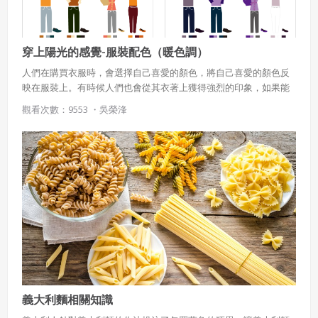
穿上陽光的感覺-服裝配色（暖色調）
人們在購買衣服時，會選擇自己喜愛的顏色，將自己喜愛的顏色反
映在服裝上。有時候人們也會從其衣著上獲得強烈的印象，如果能
夠理解顏色代表的訊息，並且加以掌控，即使不透過對話，也能達
觀看次數：9553 ・
吳榮浲
到某種程度的溝通。
義大利麵相關知識