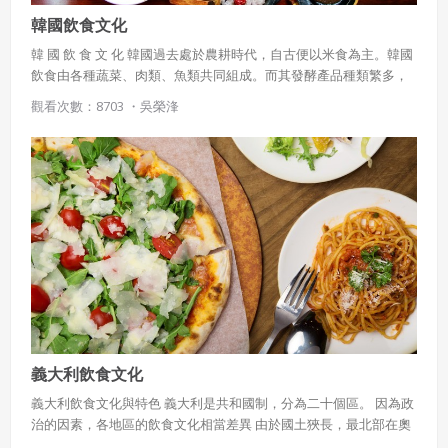
韓國飲食文化
韓 國 飲 食 文 化 韓國過去處於農耕時代，自古便以米食為主。韓國
飲食由各種蔬菜、肉類、魚類共同組成。而其發酵產品種類繁多，
例如泡菜、 海鮮漬物與醬料、豆醬等 各種發酵保存食品 依照日常生
觀看次數：8703 ・
吳榮浲
活常見的韓國食物， 大約可分類如下日常飲食中， 常見的飲食代表
還有 (一) 米飯、粥 (二) 湯 (三) 涼拌菜 (四) 泡菜 (五) 海鮮醃製發酵品
(六) 砂鍋 生醃螃蟹(七) 拌 飯 (八) 煎 餅 (九) 韓 菓
義大利飲食文化
義大利飲食文化與特色 義大利是共和國制，分為二十個區。 因為政
治的因素，各地區的飲食文化相當差異 由於國土狹長，最北部在奧
地利之鄰，而最南部的西西里島與非洲是同一緯度，造成氣候極大