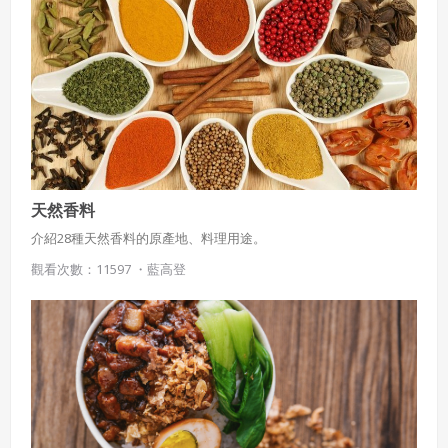
如新鮮羅勒、辣椒、南薑、辣椒、薑黃、羅望子等 ￭中印融合獨特
風味，多以在地蝦醬(Ngapi)調味 ￭Mohinga米食是庶民的日常味道
(魚湯米粉) ￭涼拌類以國民沙拉Gyin Thoke為代表，及Tofu thoke
Dan Bauk緬式套餐 ￭燒臘點心、麵食粥品；Dan Bauk緬式套餐；
緬式Nan Bya囊餅 ￭甜點多以印度式來呈現，Halawa、Malaing
lone 、Gadutmont 泰國位於大陸東南亞，東邊是寮國及柬埔寨，
南邊則是馬來西亞、西邊為緬甸，首都為曼谷 泰國飲食匯集了雲南
菜系的精隨，酸鮮辣以及大量使用在地香料及辛香料入菜，如南
薑、檸檬葉(Kaffir-lime)、胡荽子梗及香茅號稱泰國香草界四大天王
另外，大量海鮮及河鮮也釀製成綜合魚露，成為日常調味品 泰國的
天然香料
獨特食材:泰國小茄子(Makhuespro)用於烹煮咖哩、 五指薑(Root
介紹28種天然香料的原產地、料理用途。
ginger)為食物散發特殊味道 泰國羅勒(Thai Basil)濃烈大茴香氣味豬
肉除腥 此外， 泰國亦流行食用昆蟲補充蛋白質來源 泰國基底醬料也
觀看次數：11597 ・
藍高登
非常有名，例如:紅咖哩醬、綠咖哩醬、黃咖哩醬、瑪莎曼咖哩 飲食
代表: ￭泰國北部以糯米飯為主食 ￭中央平原意指湄南河流域平原，
是泰國飲食文化最豐富的區域，吸取外來飲食文化，發展出獨特風
味 芒果糯米飯 ￭東北山區為乾旱高原，飲食偏好鮮美辛辣食物，泰
文稱伊森(I-San)飲食:如綠木瓜沙拉(Somtom)、 香料涼拌辣豬肉
(Lap)、炸雞等 ￭泰國南部以回教徒、印度人、中國移民居多。 泰式
黃、紅、綠咖哩。 ￭冬蔭功(Tom Yun Kung) 南冬蔭功:以羅望子為湯
底，新鮮蝦子入湯，吃起來又酸又辣又鮮 北冬蔭功:則以椰奶為主要