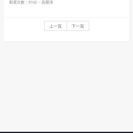
觀看次數：8102 ・
吳榮浲
的差異，所以什麼樣的氣候長出什麼樣的生物 科莫湖旁的美麗小鎮
Verenna另一個差異便是地形，北部擁有平原種植牧草飼養牛，有
牛乳製成起司，而烹調時便可用牛油，飲用牛奶 義大利南部亞平寧
山周圍，因地形關係所飼養的牲畜為羊，因此造就南部飲食大部分
上一頁
下一頁
與羊有關