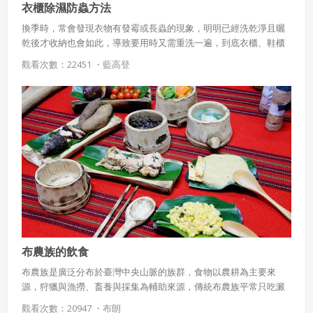
衣櫃除濕防蟲方法
換季時，常會發現衣物有發霉或長蟲的現象，明明已經洗乾淨且曬
乾後才收納也會如此，導致要用時又需重洗一遍，到底衣櫃、鞋櫃
要如何除濕防蟲呢？
觀看次數：22451 ・
藍高登
使用 Facebook 帳號註冊
使用 Google 帳號註冊
緣會員有意願吉寶知識系統（本系統），經註冊本
使用 Facebook 帳號登入
系統表示您同意會員合約：
使用 Google 帳號登入
一、定義條款
授權內容：係指吉寶系統有限公司（吉寶系統公司）所有或
經授權使用而置放於吉寶知識系統網站或系統內之著作物。
布農族的飲食
衍生著作：係指就授權內容改作之創作。
布農族是廣泛分布於臺灣中央山脈的族群，食物以農耕為主要來
二、會員規範
源，狩獵與漁撈、畜養與採集為輔助來源，傳統布農族平常只吃澱
粉類食物與豆類、野菜，有慶典時才會食用肉類。接著就來看看布
觀看次數：20947 ・
布朗
會員同意遵守本系統之會員規範、著作權條款及隱私權政