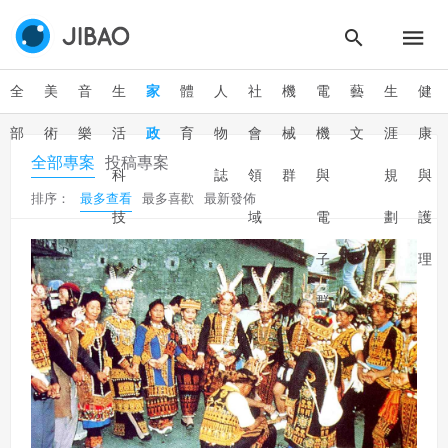
全
美
音
生
家
體
人
社
機
電
藝
生
健
部
術
樂
活
政
育
物
會
械
機
文
涯
康
全部專案
投稿專案
科
誌
領
群
與
規
與
排序：
最多查看
最多喜歡
最新發佈
技
域
電
劃
護
子
理
群