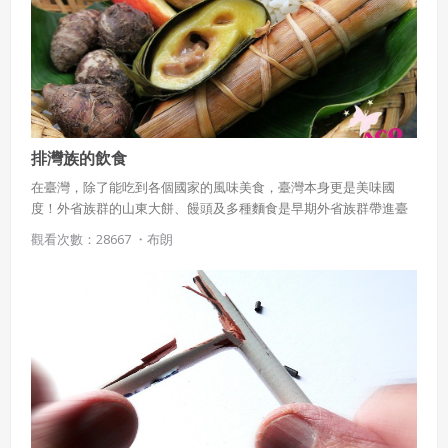
排灣族的飲食
在臺灣，除了能吃到各個國家的風味美食，臺灣本身更是美味國
度！外省族群的山東大餅、饅頭及多種麵食是早期外省族群帶進臺
灣的美食，更別忘了客家族群的鹹菜、封肉、擂茶等等。在餐飲選
觀看次數：28667 ・
布朗
擇琳瑯滿目的今天，享用各國各族群的美食皆非難事，那麼，你知
道臺灣原住民族他們吃什麼？怎麼吃嗎？今日就讓我們來一窺排灣
族飲食美學。