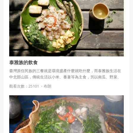
泰雅族的飲食
臺灣原住民族的三餐就是環境盛產什麼就吃什麼，而泰雅族生活在
中北部山區，傳統生活以小米、番薯等為主食，另以南瓜、野菜、
豆類等為副食，獵肉、魚、蝦等只在農閒狩獵有所捕獲時才可享
觀看次數：25101 ・
布朗
用。現在就來看看泰雅族有哪些食材，哪些吃法吧！