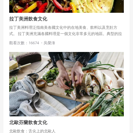
拉丁美洲飲食文化
拉丁美洲料理泛指南美各國文化中的在地美食、飲料以及烹飪方
式。 拉丁美洲充滿各國料理是一個文化非常多元的地區。典型的拉
丁美食有以玉米為主要食材的料理：墨西哥薄餅、墨西哥粽、墨西
觀看次數：16674 ・
吳榮浲
哥夾餅、普普沙餅（pupusa）和玉米麵包（arepa）等等墨西哥薄
餅墨西哥粽，是中部美洲的傳統食品。 由馬薩或麵團（通常基於玉
米的澱粉）包裹在玉米殼或香蕉葉的外皮中蒸熟，外皮在吃之前丟
棄。 塔馬利可以填以肉、奶酪、水果、蔬菜、辣椒或任何根據口味
提前作好的食物。
北歐芬蘭飲食文化
北歐飲食：舌尖上的北歐人