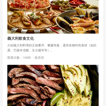
會員聲明並保證會員於使用本系統時創作、上傳或張貼的著
作物，會員享有所有權或經合法授權。
如會員違反前項約定致吉寶系統公司遭追訴、請求或求償
者，吉寶系統公司應立即通知會員，必要時本系統得移除爭
議內容。會員應協助相關程序並負擔吉寶系統公司因此所生
支出（包括律師費用）、損害及損失。
義大利飲食文化
六、終止
介紹義大利料理的正統餐序、餐廳等級，還有各種特色食材（如松
露、巴薩米克醋、生火腿等等）。
會員違反本合約或本系統任一規定者，吉寶系統公司得終止
本合約。
觀看次數：19085 ・
藍高登
本合約終止後，會員不得對吉寶系統公司主張任何費用、補
償或賠償。
七、合意管轄
雙方合意專以臺灣臺北地方法院為第一審管轄法
院。