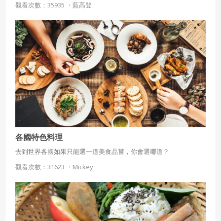
觀看次數：35935 ・
藍高登
各國特色料理
去到世界各國如果只能選一道美食品嘗，你會選哪道？
觀看次數：31623 ・
Mickey