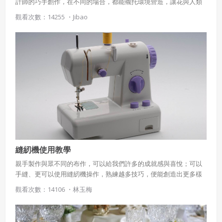
計師的巧手創作，在不同的場合，都能襯托環境營造，讓花與人類
生活產生交集。
觀看次數：14255 ・
Jibao
縫紉機使用教學
親手製作與眾不同的布作，可以給我們許多的成就感與喜悅；可以
手縫、更可以使用縫紉機操作，熟練越多技巧，便能創造出更多樣
的作品形式。 但是剛開始接觸縫紉機的人們，面對一台精細而
觀看次數：14106 ・
林玉梅
陌生的工具，總是會有不知如何開始、正確操作的時候，對於縫紉
機的功能也是一知半解，一定能幫你解決所有縫紉的疑難雜症。
首先，書中先介紹了縫紉要準備的工具，拆線刀、滾刀、縫份