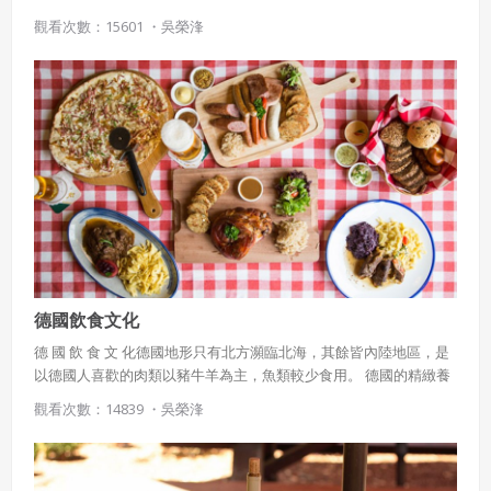
觀看次數：15601 ・
吳榮浲
德國飲食文化
德 國 飲 食 文 化德國地形只有北方瀕臨北海，其餘皆內陸地區，是
以德國人喜歡的肉類以豬牛羊為主，魚類較少食用。 德國的精緻養
豬業，及豬肉製品聞名全世界，主食以馬鈴薯為主
觀看次數：14839 ・
吳榮浲