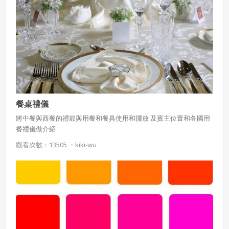
尺、尺寸板等必備工具的用法。緊接著介紹了縫紉機的構造，並說
明壓布腳的種類有哪些？上線穿線的順序為何等，雖然看起來很基
本，卻是最常遇到、也最需要被解決的困難，提供詳盡的圖文解
說，讓初學者也能輕鬆理解、立刻上手。 熟悉縫紉機的使用方
法後，葉慈慧老師告訴你如何進一步善用縫紉機的優點，做出各種
生活布作，從包包到抱枕窗簾，縫紉機真的沒有想像中那麼難喔！
掌握了各個關鍵，你一定可以完成各種漂亮花樣及款式，布作
的樂趣也能無止盡地玩下去囉！
餐桌禮儀
將中餐與西餐的禮節與用餐和餐具使用和擺放 及賓主位置和各國用
餐禮儀做介紹
觀看次數：13505 ・
kiki-wu