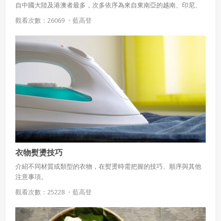
自中國大陸及港澳者最多，次多依序為來自東南亞的越南、印尼、
泰國。尊重新移民的母國文化，了解並接納差異，是整個社會需要
觀看次數：26069 ・
藍高登
學習的課題，而民以食為天，從認識飲食文化入手，是接觸不同文
化的第一步。
衣物熨燙技巧
介紹不同材質或類型的衣物，在熨燙時需把握的技巧、順序與其他
注意事項。
觀看次數：25228 ・
藍高登