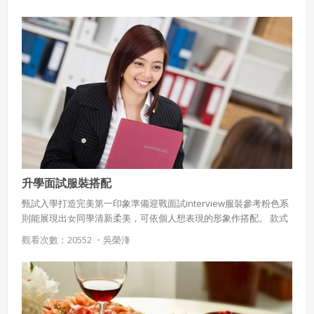
農族的傳統飲食內容吧！
策。
已閱讀
使用條款
和
隱私政策
我同意上述會員條款
違反前項約定者，本系統得終止會員資格。
同意上述條款，確定註冊
已經有註冊帳號了嗎？點擊
立刻登入
三、著作權授權
會員得於本系統內使用授權內容，除經著作權人有標示採取
還沒有註冊帳號嗎？點擊
立刻註冊
創用CC授權或其他授權者，會員不得重製、轉載、散布或類
似方法流通授權內容。
本系統防盜拷措施或類似措施，會員不得予以破解、破壞或
以其他方法規避。
會員使用本系統之費用，由吉寶系統公司定之並按月收取。
吉寶系統公司得不定期公告與調整費用。
升學面試服裝搭配
甄試入學打造完美第一印象準備迎戰面試interview服裝參考粉色系
四、會員授權
則能展現出女同學清新柔美，可依個人想表現的形象作搭配。 款式
想起密碼了嗎？點擊
立刻登入
單純最好，不要有抓皺、拼接、蝴蝶結、荷葉邊、蕾絲之類之類
會員享有其創作之衍生著作的著作權，但會員同意吉寶系統
觀看次數：20552 ・
吳榮浲
公司得於該著作權存續期間內無償使用，包括再授權之權
的。襯衫袖子的長度要超過西裝外套袖長1~1.5cm，這是正式的穿
利。
法，也比較好看。面試服裝完全面試密笈
本條約定不因本合約終止而失效。
五、聲明保證