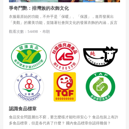
爭奇鬥艷：排灣族的衣飾文化
衣服最原始的功能，不外乎是「保暖」、「保護」，進而發展出
「美觀」的審美功能，並隨著社會與文化的發展衣飾的內涵，反言
之，衣飾是文化性的呈現，體現群體的價值體系與美感經驗。臺灣
觀看次數：54498 ・
布朗
目前經官方認定的16族原住民族群，他們的衣飾由於各自文化的差
異性，發展出也有各自的審美與實際功用，其中，排灣族服飾以絢
麗華美著稱，而其服飾與文化間又有何關係呢？
認識食品標章
食品安全問題層出不窮，要怎麼樣才能吃得安心？ 食品包裝上有許
多食品標章，但是各代表了什麼？ 國內食品標章你認得幾個？