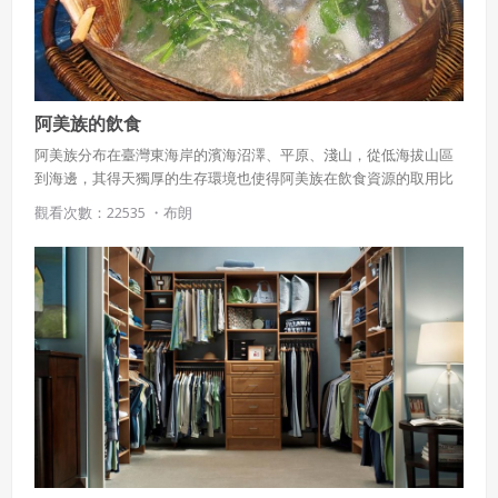
阿美族的飲食
阿美族分布在臺灣東海岸的濱海沼澤、平原、淺山，從低海拔山區
到海邊，其得天獨厚的生存環境也使得阿美族在飲食資源的取用比
其他族群更加廣泛，囊括「山」珍及「海」味。除了農耕，阿美族
觀看次數：22535 ・
布朗
也十分善於採集，從山上到海岸都皆是阿美族的冰箱，今天就一起
來了解阿美族的飲食內涵。