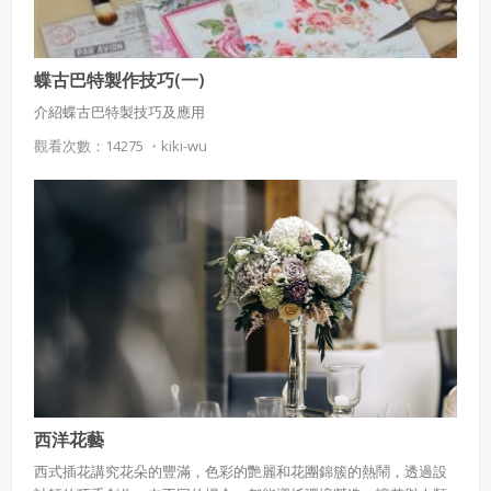
蝶古巴特製作技巧(一)
介紹蝶古巴特製技巧及應用
觀看次數：14275 ・
kiki-wu
西洋花藝
西式插花講究花朵的豐滿，色彩的艷麗和花團錦簇的熱鬧，透過設