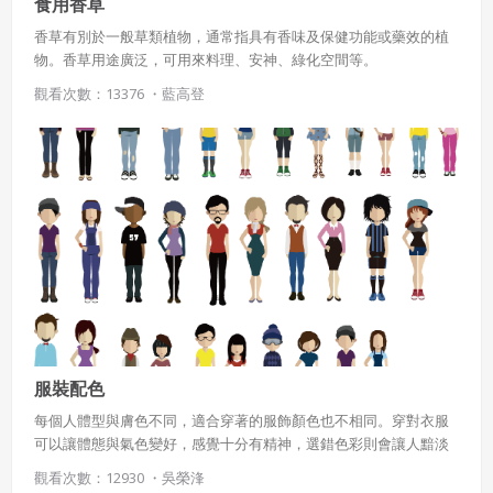
食用香草
香草有別於一般草類植物，通常指具有香味及保健功能或藥效的植
物。香草用途廣泛，可用來料理、安神、綠化空間等。
觀看次數：13376 ・
藍高登
服裝配色
每個人體型與膚色不同，適合穿著的服飾顏色也不相同。穿對衣服
可以讓體態與氣色變好，感覺十分有精神，選錯色彩則會讓人黯淡
無光。因此，挑選適合自己體型與膚色的色彩，才能穿出最讓人覺
觀看次數：12930 ・
吳榮浲
得舒服亮眼的服裝。